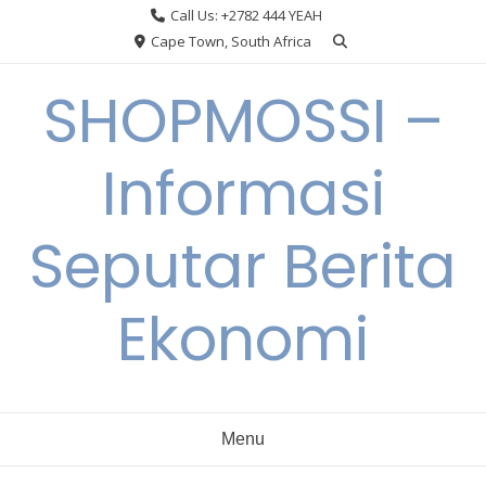
Skip
Call Us: +2782 444 YEAH
to
Cape Town, South Africa
content
SHOPMOSSI –
Informasi
Seputar Berita
Ekonomi
Menu