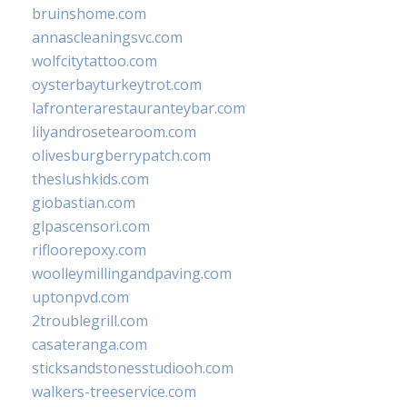
bruinshome.com
annascleaningsvc.com
wolfcitytattoo.com
oysterbayturkeytrot.com
lafronterarestauranteybar.com
lilyandrosetearoom.com
olivesburgberrypatch.com
theslushkids.com
giobastian.com
glpascensori.com
rifloorepoxy.com
woolleymillingandpaving.com
uptonpvd.com
2troublegrill.com
casateranga.com
sticksandstonesstudiooh.com
walkers-treeservice.com