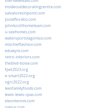
EverNewNails.com
insideoutdecoratingcentre.com
salvatoresinpoint.com
jovialfloralco.com
johnlscotthometeam.com
u-seehomes.com
watersportslagonissi.com
mischieffashion.com
eduwyre.com
retro-interiors.com
theblvd-boise.com
fpet2023.org
e-smart2022.org
ngrc2022.org
leesfamilyfoods.com
lewis-lewis-cpas.com
eleontennis.com
cyetus.com