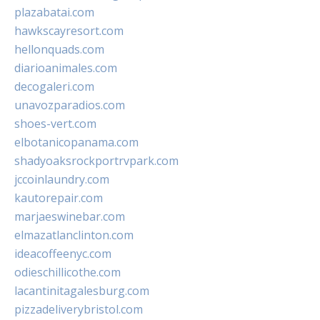
plazabatai.com
hawkscayresort.com
hellonquads.com
diarioanimales.com
decogaleri.com
unavozparadios.com
shoes-vert.com
elbotanicopanama.com
shadyoaksrockportrvpark.com
jccoinlaundry.com
kautorepair.com
marjaeswinebar.com
elmazatlanclinton.com
ideacoffeenyc.com
odieschillicothe.com
lacantinitagalesburg.com
pizzadeliverybristol.com