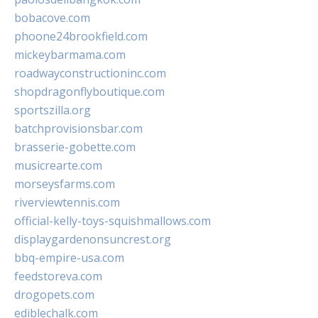
bobacove.com
phoone24brookfield.com
mickeybarmama.com
roadwayconstructioninc.com
shopdragonflyboutique.com
sportszilla.org
batchprovisionsbar.com
brasserie-gobette.com
musicrearte.com
morseysfarms.com
riverviewtennis.com
official-kelly-toys-squishmallows.com
displaygardenonsuncrest.org
bbq-empire-usa.com
feedstoreva.com
drogopets.com
ediblechalk.com