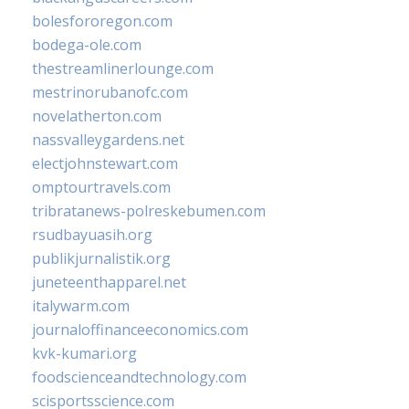
bolesfororegon.com
bodega-ole.com
thestreamlinerlounge.com
mestrinorubanofc.com
novelatherton.com
nassvalleygardens.net
electjohnstewart.com
omptourtravels.com
tribratanews-polreskebumen.com
rsudbayuasih.org
publikjurnalistik.org
juneteenthapparel.net
italywarm.com
journaloffinanceeconomics.com
kvk-kumari.org
foodscienceandtechnology.com
scisportsscience.com