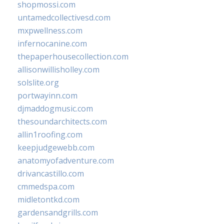
shopmossi.com
untamedcollectivesd.com
mxpwellness.com
infernocanine.com
thepaperhousecollection.com
allisonwillisholley.com
solslite.org
portwayinn.com
djmaddogmusic.com
thesoundarchitects.com
allin1roofing.com
keepjudgewebb.com
anatomyofadventure.com
drivancastillo.com
cmmedspa.com
midletontkd.com
gardensandgrills.com