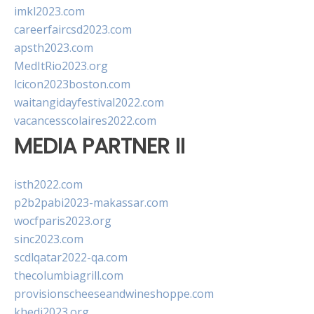
imkl2023.com
careerfaircsd2023.com
apsth2023.com
MedItRio2023.org
lcicon2023boston.com
waitangidayfestival2022.com
vacancesscolaires2022.com
MEDIA PARTNER II
isth2022.com
p2b2pabi2023-makassar.com
wocfparis2023.org
sinc2023.com
scdlqatar2022-qa.com
thecolumbiagrill.com
provisionscheeseandwineshoppe.com
khedi2023.org