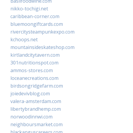
basilfoodwine.com
nikko-tochigi.net
caribbean-corner.com
bluemoongiftcards.com
rivercitysteampunkexpo.com
kchoops.net
mountainsideskateshop.com
kirtlandcitytavern.com
301nutritionspot.com
ammos-stores.com
loceanecreations.com
birdsongridgefarm.com
joiedevivblog.com
valera-amsterdam.com
libertybrandhemp.com
norwoodinnwi.com
neighboursmarket.com
blackanguscareers.com