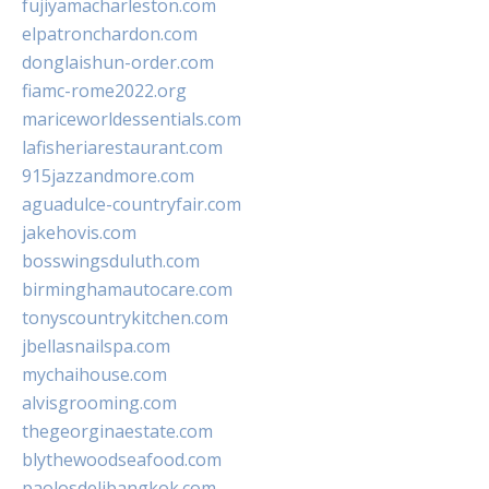
fujiyamacharleston.com
elpatronchardon.com
donglaishun-order.com
fiamc-rome2022.org
mariceworldessentials.com
lafisheriarestaurant.com
915jazzandmore.com
aguadulce-countryfair.com
jakehovis.com
bosswingsduluth.com
birminghamautocare.com
tonyscountrykitchen.com
jbellasnailspa.com
mychaihouse.com
alvisgrooming.com
thegeorginaestate.com
blythewoodseafood.com
paolosdelibangkok.com