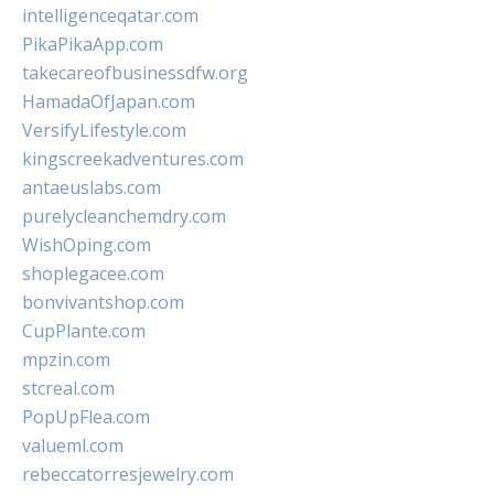
intelligenceqatar.com
PikaPikaApp.com
takecareofbusinessdfw.org
HamadaOfJapan.com
VersifyLifestyle.com
kingscreekadventures.com
antaeuslabs.com
purelycleanchemdry.com
WishOping.com
shoplegacee.com
bonvivantshop.com
CupPlante.com
mpzin.com
stcreal.com
PopUpFlea.com
valueml.com
rebeccatorresjewelry.com