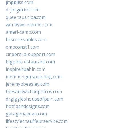
jmpbliss.com
drjorgerico.com
queensushipa.com
wendyweimerdds.com
ameri-camp.com
hrsreceivables.com
empconst1.com
cinderella-support.com
bigpinkrestaurant.com
inspirehuahin.com
memmingerspainting.com
jeremypbeasley.com
thesandwichdepotcos.com
drgiggleshouseofpain.com
hotflashdesigns.com
garagenadeau.com
lifestylechauffeurservice.com