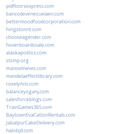
pidfloorsexpress.com
bancodevenezuelaen.com
bettermoodfoodcorporation.com
hingstonnt.com
chooseagender.com
hoverboardssale.com
alaskapolitics.com
stsmp.org
manoelneves.com
mandelaeffectlibrary.com
roselynns.com
balanceyoganj.com
salesforceblogs.com
TrainGames365.com
BaytownEvaCationRentals.com
JabalpurCakeDelivery.com
halobjd.com