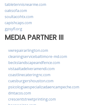
tabletennisnearme.com
oaksofa.com
soultacohtx.com
capishcaps.com
gpsyfl.org
MEDIA PARTNER III
vwrepairarlington.com
cleaningservicebaltimore-md.com
beckslandscapeandfence.com
vistaaltadelveramendi.com
coastlinecateringnc.com
cuesburgershouston.com
psicologiaespecializadaencampeche.com
dmtacos.com
crescentstreetprinting.com