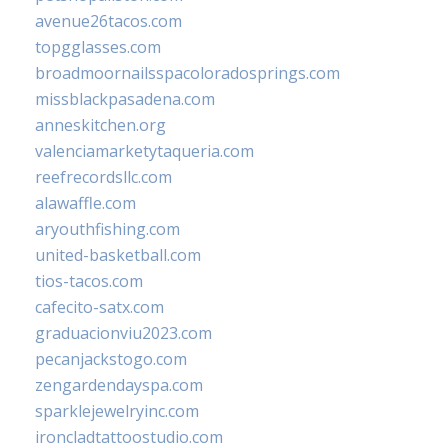
avenue26tacos.com
topgglasses.com
broadmoornailsspacoloradosprings.com
missblackpasadena.com
anneskitchen.org
valenciamarketytaqueria.com
reefrecordsllc.com
alawaffle.com
aryouthfishing.com
united-basketball.com
tios-tacos.com
cafecito-satx.com
graduacionviu2023.com
pecanjackstogo.com
zengardendayspa.com
sparklejewelryinc.com
ironcladtattoostudio.com