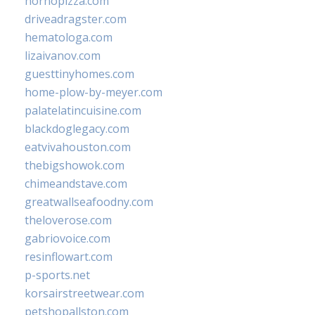
hornopizza.com
driveadragster.com
hematologa.com
lizaivanov.com
guesttinyhomes.com
home-plow-by-meyer.com
palatelatincuisine.com
blackdoglegacy.com
eatvivahouston.com
thebigshowok.com
chimeandstave.com
greatwallseafoodny.com
theloverose.com
gabriovoice.com
resinflowart.com
p-sports.net
korsairstreetwear.com
petshopallston.com