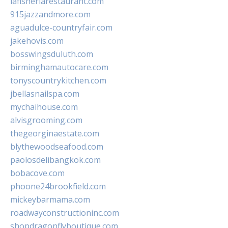
lafisheriarestaurant.com
915jazzandmore.com
aguadulce-countryfair.com
jakehovis.com
bosswingsduluth.com
birminghamautocare.com
tonyscountrykitchen.com
jbellasnailspa.com
mychaihouse.com
alvisgrooming.com
thegeorginaestate.com
blythewoodseafood.com
paolosdelibangkok.com
bobacove.com
phoone24brookfield.com
mickeybarmama.com
roadwayconstructioninc.com
shopdragonflyboutique.com