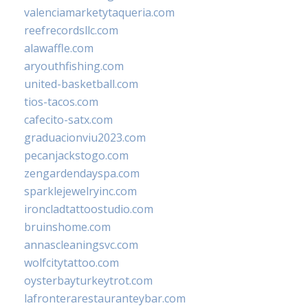
valenciamarketytaqueria.com
reefrecordsllc.com
alawaffle.com
aryouthfishing.com
united-basketball.com
tios-tacos.com
cafecito-satx.com
graduacionviu2023.com
pecanjackstogo.com
zengardendayspa.com
sparklejewelryinc.com
ironcladtattoostudio.com
bruinshome.com
annascleaningsvc.com
wolfcitytattoo.com
oysterbayturkeytrot.com
lafronterarestauranteybar.com