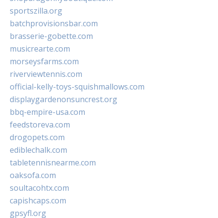
sportszilla.org
batchprovisionsbar.com
brasserie-gobette.com
musicrearte.com
morseysfarms.com
riverviewtennis.com
official-kelly-toys-squishmallows.com
displaygardenonsuncrest.org
bbq-empire-usa.com
feedstoreva.com
drogopets.com
ediblechalk.com
tabletennisnearme.com
oaksofa.com
soultacohtx.com
capishcaps.com
gpsyfl.org