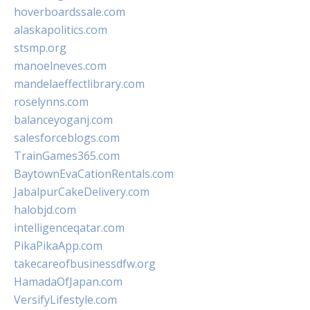
hoverboardssale.com
alaskapolitics.com
stsmp.org
manoelneves.com
mandelaeffectlibrary.com
roselynns.com
balanceyoganj.com
salesforceblogs.com
TrainGames365.com
BaytownEvaCationRentals.com
JabalpurCakeDelivery.com
halobjd.com
intelligenceqatar.com
PikaPikaApp.com
takecareofbusinessdfw.org
HamadaOfJapan.com
VersifyLifestyle.com