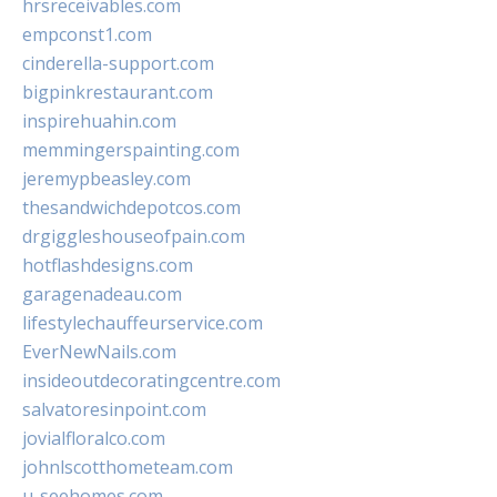
hrsreceivables.com
empconst1.com
cinderella-support.com
bigpinkrestaurant.com
inspirehuahin.com
memmingerspainting.com
jeremypbeasley.com
thesandwichdepotcos.com
drgiggleshouseofpain.com
hotflashdesigns.com
garagenadeau.com
lifestylechauffeurservice.com
EverNewNails.com
insideoutdecoratingcentre.com
salvatoresinpoint.com
jovialfloralco.com
johnlscotthometeam.com
u-seehomes.com