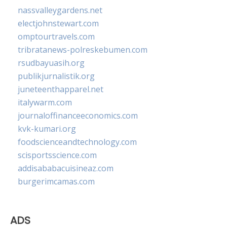
nassvalleygardens.net
electjohnstewart.com
omptourtravels.com
tribratanews-polreskebumen.com
rsudbayuasih.org
publikjurnalistik.org
juneteenthapparel.net
italywarm.com
journaloffinanceeconomics.com
kvk-kumari.org
foodscienceandtechnology.com
scisportsscience.com
addisababacuisineaz.com
burgerimcamas.com
ADS