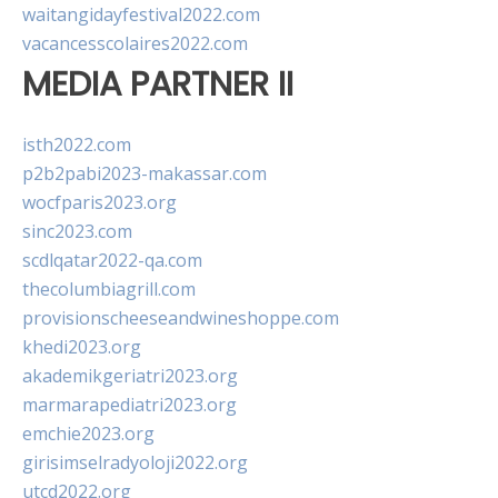
waitangidayfestival2022.com
vacancesscolaires2022.com
MEDIA PARTNER II
isth2022.com
p2b2pabi2023-makassar.com
wocfparis2023.org
sinc2023.com
scdlqatar2022-qa.com
thecolumbiagrill.com
provisionscheeseandwineshoppe.com
khedi2023.org
akademikgeriatri2023.org
marmarapediatri2023.org
emchie2023.org
girisimselradyoloji2022.org
utcd2022.org