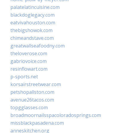
palatelatincuisine.com
blackdoglegacy.com
eatvivahouston.com
thebigshowok.com
chimeandstave.com
greatwallseafoodny.com
theloverose.com
gabriovoice.com
resinflowart.com
p-sports.net
korsairstreetwear.com
petshopallston.com
avenue26tacos.com
topgglasses.com
broadmoornailsspacoloradosprings.com
missblackpasadena.com
anneskitchen.org