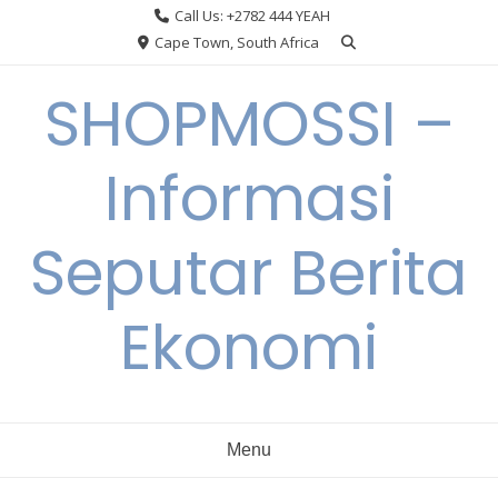
Skip
Call Us: +2782 444 YEAH
to
Cape Town, South Africa
content
SHOPMOSSI –
Informasi
Seputar Berita
Ekonomi
Menu