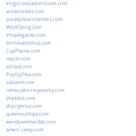
kingscreekadventures.com
antaeuslabs.com
purelycleanchemdry.com
WishOping.com
shoplegacee.com
bonvivantshop.com
CupPlante.com
mpzin.com
stcreal.com
PopUpFlea.com
valueml.com
rebeccatorresjewelry.com
jmpbliss.com
drjorgerico.com
queensushipa.com
wendyweimerdds.com
ameri-camp.com