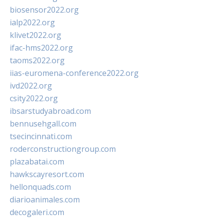
biosensor2022.org
ialp2022.org
klivet2022.org
ifac-hms2022.org
taoms2022.org
iias-euromena-conference2022.org
ivd2022.org
csity2022.org
ibsarstudyabroad.com
bennusehgall.com
tsecincinnati.com
roderconstructiongroup.com
plazabatai.com
hawkscayresort.com
hellonquads.com
diarioanimales.com
decogaleri.com