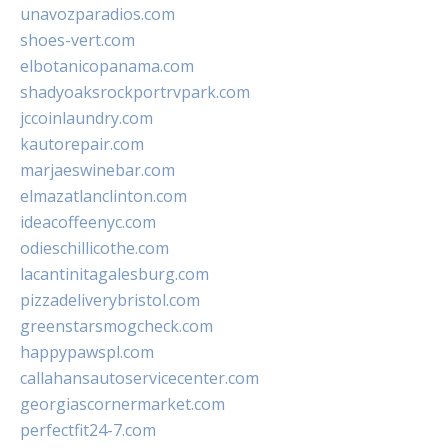
unavozparadios.com
shoes-vert.com
elbotanicopanama.com
shadyoaksrockportrvpark.com
jccoinlaundry.com
kautorepair.com
marjaeswinebar.com
elmazatlanclinton.com
ideacoffeenyc.com
odieschillicothe.com
lacantinitagalesburg.com
pizzadeliverybristol.com
greenstarsmogcheck.com
happypawspl.com
callahansautoservicecenter.com
georgiascornermarket.com
perfectfit24-7.com