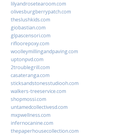
lilyandrosetearoom.com
olivesburgberrypatch.com
theslushkids.com
giobastian.com
glpascensori.com
rifloorepoxy.com
woolleymillingandpaving.com
uptonpvd.com
2troublegrill.com
casateranga.com
sticksandstonesstudiooh.com
walkers-treeservice.com
shopmossi.com
untamedcollectivesd.com
mxpwellness.com
infernocanine.com
thepaperhousecollection.com