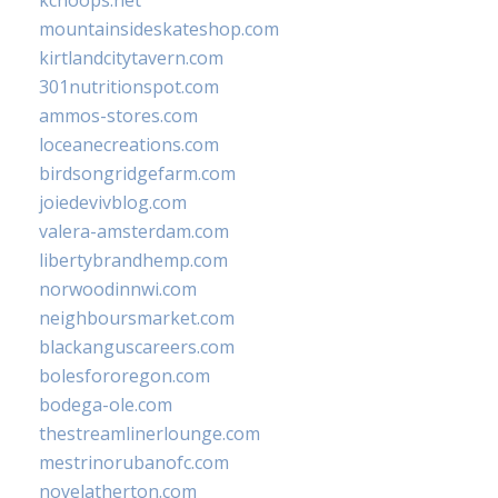
mountainsideskateshop.com
kirtlandcitytavern.com
301nutritionspot.com
ammos-stores.com
loceanecreations.com
birdsongridgefarm.com
joiedevivblog.com
valera-amsterdam.com
libertybrandhemp.com
norwoodinnwi.com
neighboursmarket.com
blackanguscareers.com
bolesfororegon.com
bodega-ole.com
thestreamlinerlounge.com
mestrinorubanofc.com
novelatherton.com