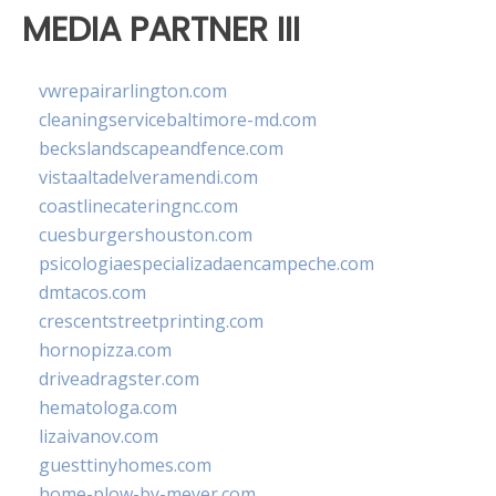
MEDIA PARTNER III
vwrepairarlington.com
cleaningservicebaltimore-md.com
beckslandscapeandfence.com
vistaaltadelveramendi.com
coastlinecateringnc.com
cuesburgershouston.com
psicologiaespecializadaencampeche.com
dmtacos.com
crescentstreetprinting.com
hornopizza.com
driveadragster.com
hematologa.com
lizaivanov.com
guesttinyhomes.com
home-plow-by-meyer.com