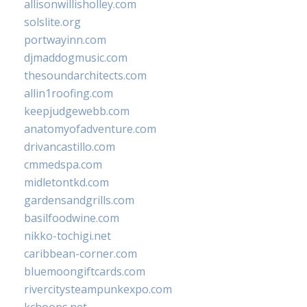
allisonwillisholley.com
solslite.org
portwayinn.com
djmaddogmusic.com
thesoundarchitects.com
allin1roofing.com
keepjudgewebb.com
anatomyofadventure.com
drivancastillo.com
cmmedspa.com
midletontkd.com
gardensandgrills.com
basilfoodwine.com
nikko-tochigi.net
caribbean-corner.com
bluemoongiftcards.com
rivercitysteampunkexpo.com
kchoops.net