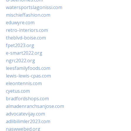
watersportslagonissi.com
mischieffashion.com
eduwyre.com
retro-interiors.com
theblvd-boise.com
fpet2023.org
e-smart2022.org
ngrc2022.org
leesfamilyfoods.com
lewis-lewis-cpas.com
eleontennis.com
cyetus.com
bradfordshops.com
almadenranchsanjose.com
advocatevijay.com
adlibilimler2023.com
naswwebed.org