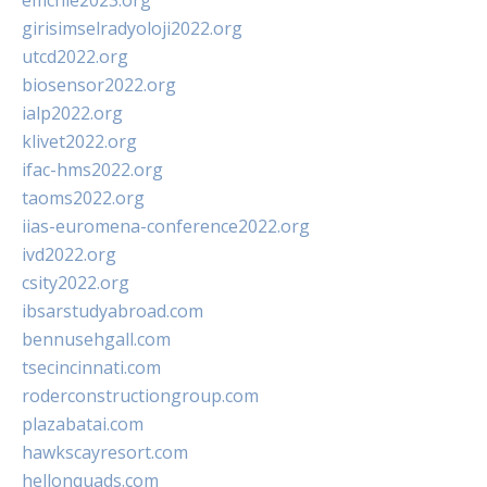
emchie2023.org
girisimselradyoloji2022.org
utcd2022.org
biosensor2022.org
ialp2022.org
klivet2022.org
ifac-hms2022.org
taoms2022.org
iias-euromena-conference2022.org
ivd2022.org
csity2022.org
ibsarstudyabroad.com
bennusehgall.com
tsecincinnati.com
roderconstructiongroup.com
plazabatai.com
hawkscayresort.com
hellonquads.com