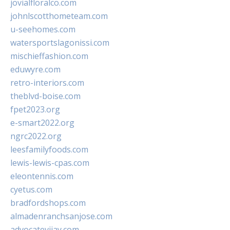
jovialfloralco.com
johnlscotthometeam.com
u-seehomes.com
watersportslagonissi.com
mischieffashion.com
eduwyre.com
retro-interiors.com
theblvd-boise.com
fpet2023.org
e-smart2022.org
ngrc2022.org
leesfamilyfoods.com
lewis-lewis-cpas.com
eleontennis.com
cyetus.com
bradfordshops.com
almadenranchsanjose.com
advocatevijay.com