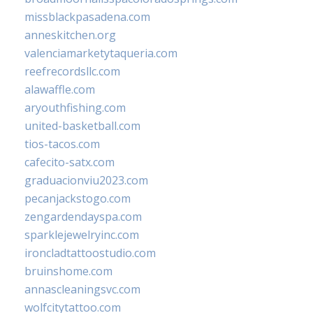
missblackpasadena.com
anneskitchen.org
valenciamarketytaqueria.com
reefrecordsllc.com
alawaffle.com
aryouthfishing.com
united-basketball.com
tios-tacos.com
cafecito-satx.com
graduacionviu2023.com
pecanjackstogo.com
zengardendayspa.com
sparklejewelryinc.com
ironcladtattoostudio.com
bruinshome.com
annascleaningsvc.com
wolfcitytattoo.com