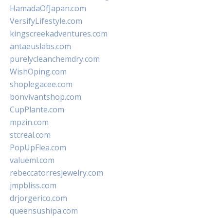
HamadaOfJapan.com
VersifyLifestyle.com
kingscreekadventures.com
antaeuslabs.com
purelycleanchemdry.com
WishOping.com
shoplegacee.com
bonvivantshop.com
CupPlante.com
mpzin.com
stcreal.com
PopUpFlea.com
valueml.com
rebeccatorresjewelry.com
jmpbliss.com
drjorgerico.com
queensushipa.com