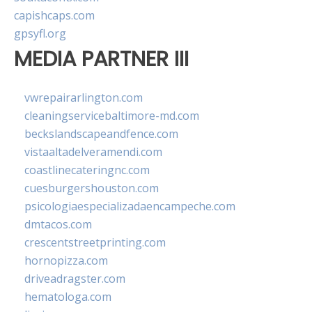
capishcaps.com
gpsyfl.org
MEDIA PARTNER III
vwrepairarlington.com
cleaningservicebaltimore-md.com
beckslandscapeandfence.com
vistaaltadelveramendi.com
coastlinecateringnc.com
cuesburgershouston.com
psicologiaespecializadaencampeche.com
dmtacos.com
crescentstreetprinting.com
hornopizza.com
driveadragster.com
hematologa.com