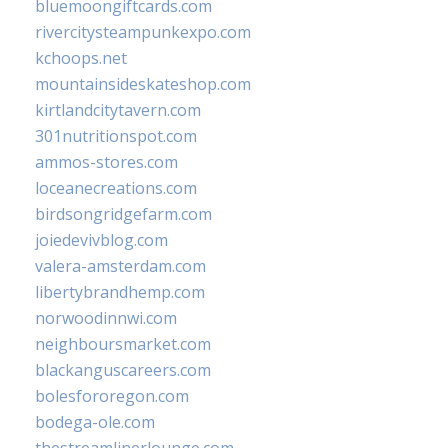
bluemoongiftcards.com
rivercitysteampunkexpo.com
kchoops.net
mountainsideskateshop.com
kirtlandcitytavern.com
301nutritionspot.com
ammos-stores.com
loceanecreations.com
birdsongridgefarm.com
joiedevivblog.com
valera-amsterdam.com
libertybrandhemp.com
norwoodinnwi.com
neighboursmarket.com
blackanguscareers.com
bolesfororegon.com
bodega-ole.com
thestreamlinerlounge.com