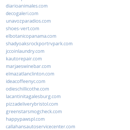
diarioanimales.com
decogaleri.com
unavozparadios.com
shoes-vert.com
elbotanicopanama.com
shadyoaksrockportrvpark.com
jccoinlaundry.com
kautorepair.com
marjaeswinebar.com
elmazatlanclinton.com
ideacoffeenyc.com
odieschillicothe.com
lacantinitagalesburg.com
pizzadeliverybristol.com
greenstarsmogcheck.com
happypawspl.com
callahansautoservicecenter.com