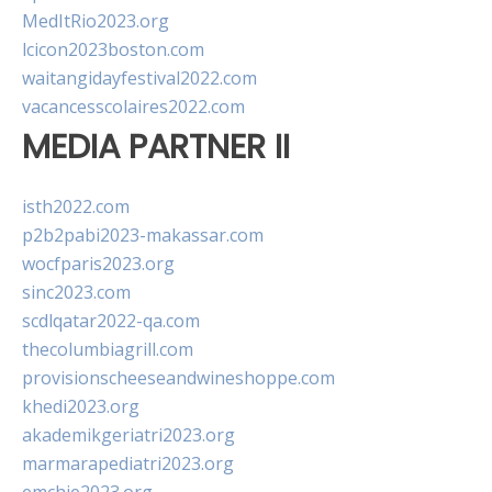
MedItRio2023.org
lcicon2023boston.com
waitangidayfestival2022.com
vacancesscolaires2022.com
MEDIA PARTNER II
isth2022.com
p2b2pabi2023-makassar.com
wocfparis2023.org
sinc2023.com
scdlqatar2022-qa.com
thecolumbiagrill.com
provisionscheeseandwineshoppe.com
khedi2023.org
akademikgeriatri2023.org
marmarapediatri2023.org