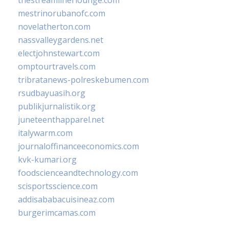
mestrinorubanofc.com
novelatherton.com
nassvalleygardens.net
electjohnstewart.com
omptourtravels.com
tribratanews-polreskebumen.com
rsudbayuasih.org
publikjurnalistik.org
juneteenthapparel.net
italywarm.com
journaloffinanceeconomics.com
kvk-kumari.org
foodscienceandtechnology.com
scisportsscience.com
addisababacuisineaz.com
burgerimcamas.com