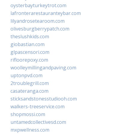
oysterbayturkeytrot.com
lafronterarestauranteybar.com
lilyandrosetearoom.com
olivesburgberrypatch.com
theslushkids.com
giobastian.com
glpascensori.com
rifloorepoxy.com
woolleymillingandpaving.com
uptonpvd.com
2troublegrill.com
casateranga.com
sticksandstonesstudiooh.com
walkers-treeservice.com
shopmossi.com
untamedcollectivesd.com
mxpwellness.com