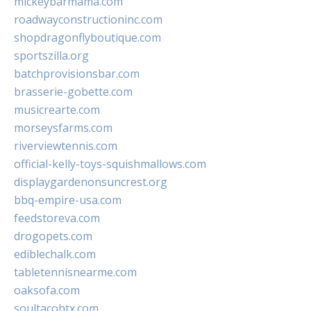
mickeybarmama.com
roadwayconstructioninc.com
shopdragonflyboutique.com
sportszilla.org
batchprovisionsbar.com
brasserie-gobette.com
musicrearte.com
morseysfarms.com
riverviewtennis.com
official-kelly-toys-squishmallows.com
displaygardenonsuncrest.org
bbq-empire-usa.com
feedstoreva.com
drogopets.com
ediblechalk.com
tabletennisnearme.com
oaksofa.com
soultacohtx.com