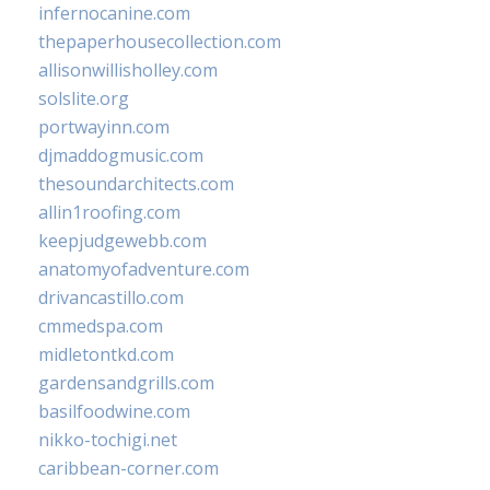
infernocanine.com
thepaperhousecollection.com
allisonwillisholley.com
solslite.org
portwayinn.com
djmaddogmusic.com
thesoundarchitects.com
allin1roofing.com
keepjudgewebb.com
anatomyofadventure.com
drivancastillo.com
cmmedspa.com
midletontkd.com
gardensandgrills.com
basilfoodwine.com
nikko-tochigi.net
caribbean-corner.com