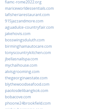
fiamc-rome2022.org
mariceworldessentials.com
lafisheriarestaurant.com
915jazzandmore.com
aguadulce-countryfair.com
jakehovis.com
bosswingsduluth.com
birminghamautocare.com
tonyscountrykitchen.com
jbellasnailspa.com
mychaihouse.com
alvisgrooming.com
thegeorginaestate.com
blythewoodseafood.com
paolosdelibangkok.com
bobacove.com
phoone24brookfield.com