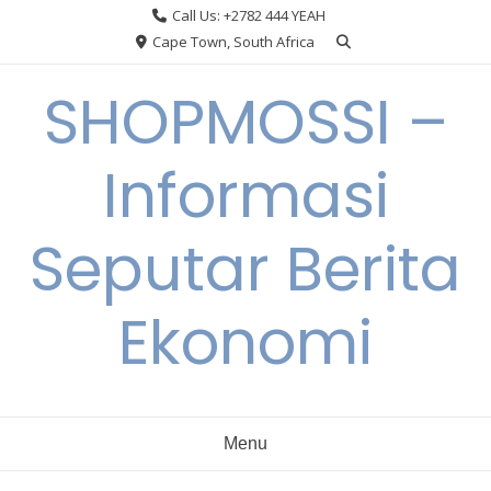
Skip
Call Us: +2782 444 YEAH
to
Cape Town, South Africa
content
SHOPMOSSI –
Informasi
Seputar Berita
Ekonomi
Menu