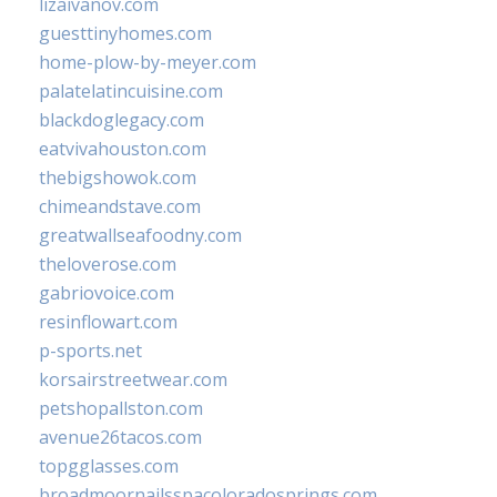
lizaivanov.com
guesttinyhomes.com
home-plow-by-meyer.com
palatelatincuisine.com
blackdoglegacy.com
eatvivahouston.com
thebigshowok.com
chimeandstave.com
greatwallseafoodny.com
theloverose.com
gabriovoice.com
resinflowart.com
p-sports.net
korsairstreetwear.com
petshopallston.com
avenue26tacos.com
topgglasses.com
broadmoornailsspacoloradosprings.com