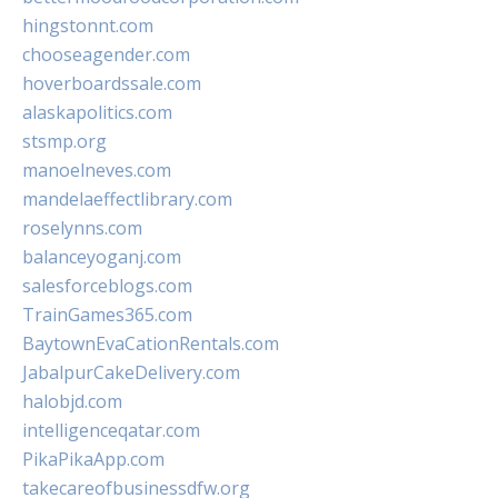
hingstonnt.com
chooseagender.com
hoverboardssale.com
alaskapolitics.com
stsmp.org
manoelneves.com
mandelaeffectlibrary.com
roselynns.com
balanceyoganj.com
salesforceblogs.com
TrainGames365.com
BaytownEvaCationRentals.com
JabalpurCakeDelivery.com
halobjd.com
intelligenceqatar.com
PikaPikaApp.com
takecareofbusinessdfw.org