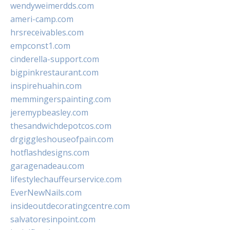
wendyweimerdds.com
ameri-camp.com
hrsreceivables.com
empconst1.com
cinderella-support.com
bigpinkrestaurant.com
inspirehuahin.com
memmingerspainting.com
jeremypbeasley.com
thesandwichdepotcos.com
drgiggleshouseofpain.com
hotflashdesigns.com
garagenadeau.com
lifestylechauffeurservice.com
EverNewNails.com
insideoutdecoratingcentre.com
salvatoresinpoint.com