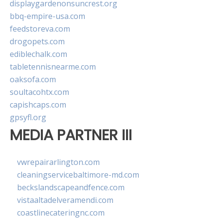
displaygardenonsuncrest.org
bbq-empire-usa.com
feedstoreva.com
drogopets.com
ediblechalk.com
tabletennisnearme.com
oaksofa.com
soultacohtx.com
capishcaps.com
gpsyfl.org
MEDIA PARTNER III
vwrepairarlington.com
cleaningservicebaltimore-md.com
beckslandscapeandfence.com
vistaaltadelveramendi.com
coastlinecateringnc.com