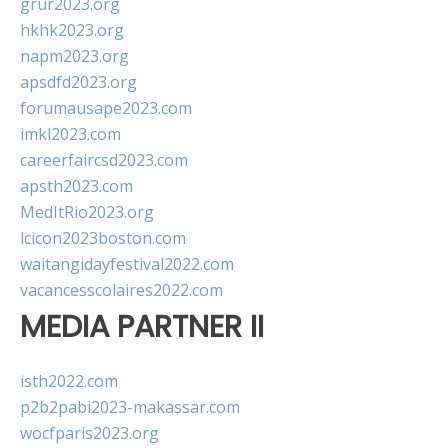
grur2023.org
hkhk2023.org
napm2023.org
apsdfd2023.org
forumausape2023.com
imkl2023.com
careerfaircsd2023.com
apsth2023.com
MedItRio2023.org
lcicon2023boston.com
waitangidayfestival2022.com
vacancesscolaires2022.com
MEDIA PARTNER II
isth2022.com
p2b2pabi2023-makassar.com
wocfparis2023.org