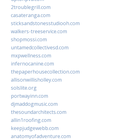
2troublegrill.com
casateranga.com
sticksandstonesstudiooh.com
walkers-treeservice.com
shopmossi.com
untamedcollectivesd.com
mxpwellness.com
infernocanine.com
thepaperhousecollection.com
allisonwillisholley.com
solslite.org
portwayinn.com
djmaddogmusic.com
thesoundarchitects.com
allin1roofing.com
keepjudgewebb.com
anatomyofadventure.com