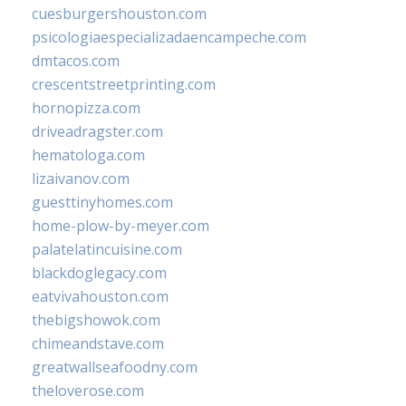
cuesburgershouston.com
psicologiaespecializadaencampeche.com
dmtacos.com
crescentstreetprinting.com
hornopizza.com
driveadragster.com
hematologa.com
lizaivanov.com
guesttinyhomes.com
home-plow-by-meyer.com
palatelatincuisine.com
blackdoglegacy.com
eatvivahouston.com
thebigshowok.com
chimeandstave.com
greatwallseafoodny.com
theloverose.com