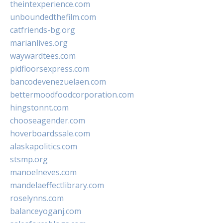
theintexperience.com
unboundedthefilm.com
catfriends-bg.org
marianlives.org
waywardtees.com
pidfloorsexpress.com
bancodevenezuelaen.com
bettermoodfoodcorporation.com
hingstonnt.com
chooseagender.com
hoverboardssale.com
alaskapolitics.com
stsmp.org
manoelneves.com
mandelaeffectlibrary.com
roselynns.com
balanceyoganj.com