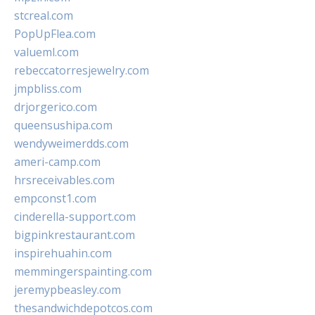
stcreal.com
PopUpFlea.com
valueml.com
rebeccatorresjewelry.com
jmpbliss.com
drjorgerico.com
queensushipa.com
wendyweimerdds.com
ameri-camp.com
hrsreceivables.com
empconst1.com
cinderella-support.com
bigpinkrestaurant.com
inspirehuahin.com
memmingerspainting.com
jeremypbeasley.com
thesandwichdepotcos.com