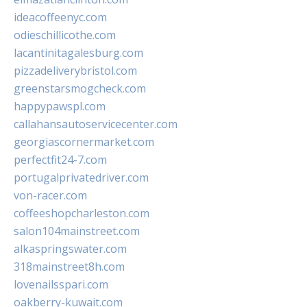
ideacoffeenyc.com
odieschillicothe.com
lacantinitagalesburg.com
pizzadeliverybristol.com
greenstarsmogcheck.com
happypawspl.com
callahansautoservicecenter.com
georgiascornermarket.com
perfectfit24-7.com
portugalprivatedriver.com
von-racer.com
coffeeshopcharleston.com
salon104mainstreet.com
alkaspringswater.com
318mainstreet8h.com
lovenailsspari.com
oakberry-kuwait.com