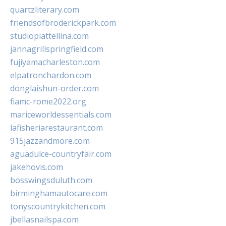
quartzliterary.com
friendsofbroderickpark.com
studiopiattellina.com
jannagrillspringfield.com
fujiyamacharleston.com
elpatronchardon.com
donglaishun-order.com
fiamc-rome2022.org
mariceworldessentials.com
lafisheriarestaurant.com
915jazzandmore.com
aguadulce-countryfair.com
jakehovis.com
bosswingsduluth.com
birminghamautocare.com
tonyscountrykitchen.com
jbellasnailspa.com