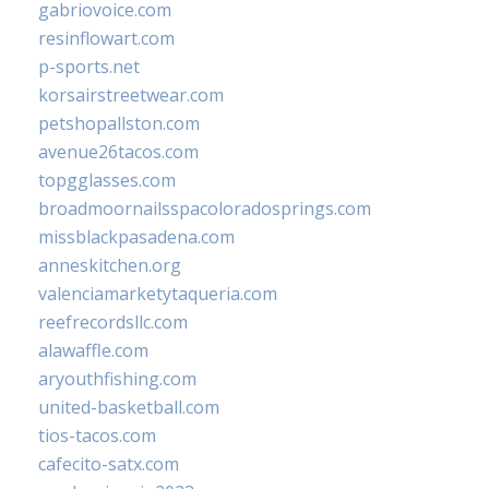
gabriovoice.com
resinflowart.com
p-sports.net
korsairstreetwear.com
petshopallston.com
avenue26tacos.com
topgglasses.com
broadmoornailsspacoloradosprings.com
missblackpasadena.com
anneskitchen.org
valenciamarketytaqueria.com
reefrecordsllc.com
alawaffle.com
aryouthfishing.com
united-basketball.com
tios-tacos.com
cafecito-satx.com