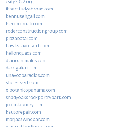
csity2022.org
ibsarstudyabroad.com
bennusehgall.com
tsecincinnati.com
roderconstructiongroup.com
plazabatai.com
hawkscayresort.com
hellonquads.com
diarioanimales.com
decogaleri.com
unavozparadios.com
shoes-vert.com
elbotanicopanama.com
shadyoaksrockportrvpark.com
jccoinlaundry.com
kautorepair.com
marjaeswinebar.com
elmazatlanclinton.com