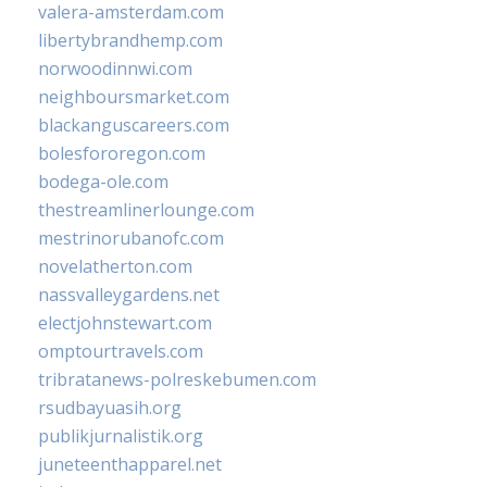
valera-amsterdam.com
libertybrandhemp.com
norwoodinnwi.com
neighboursmarket.com
blackanguscareers.com
bolesfororegon.com
bodega-ole.com
thestreamlinerlounge.com
mestrinorubanofc.com
novelatherton.com
nassvalleygardens.net
electjohnstewart.com
omptourtravels.com
tribratanews-polreskebumen.com
rsudbayuasih.org
publikjurnalistik.org
juneteenthapparel.net