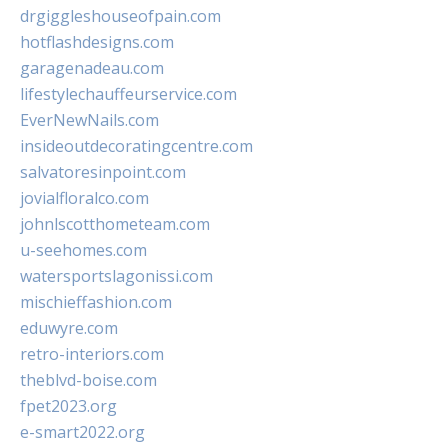
drgiggleshouseofpain.com
hotflashdesigns.com
garagenadeau.com
lifestylechauffeurservice.com
EverNewNails.com
insideoutdecoratingcentre.com
salvatoresinpoint.com
jovialfloralco.com
johnlscotthometeam.com
u-seehomes.com
watersportslagonissi.com
mischieffashion.com
eduwyre.com
retro-interiors.com
theblvd-boise.com
fpet2023.org
e-smart2022.org