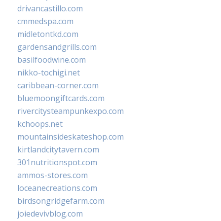
drivancastillo.com
cmmedspa.com
midletontkd.com
gardensandgrills.com
basilfoodwine.com
nikko-tochigi.net
caribbean-corner.com
bluemoongiftcards.com
rivercitysteampunkexpo.com
kchoops.net
mountainsideskateshop.com
kirtlandcitytavern.com
301nutritionspot.com
ammos-stores.com
loceanecreations.com
birdsongridgefarm.com
joiedevivblog.com