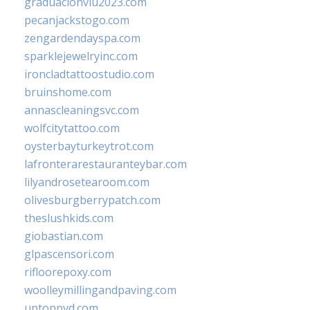
graduacionviu2023.com
pecanjackstogo.com
zengardendayspa.com
sparklejewelryinc.com
ironcladtattoostudio.com
bruinshome.com
annascleaningsvc.com
wolfcitytattoo.com
oysterbayturkeytrot.com
lafronterarestauranteybar.com
lilyandrosetearoom.com
olivesburgberrypatch.com
theslushkids.com
giobastian.com
glpascensori.com
rifloorepoxy.com
woolleymillingandpaving.com
uptonpvd.com