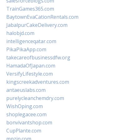
salesforceblogs.com
TrainGames365.com
BaytownEvaCationRentals.com
JabalpurCakeDelivery.com
halobjd.com
intelligenceqatar.com
PikaPikaApp.com
takecareofbusinessdfw.org
HamadaOfJapan.com
VersifyLifestyle.com
kingscreekadventures.com
antaeuslabs.com
purelycleanchemdry.com
WishOping.com
shoplegacee.com
bonvivantshop.com
CupPlante.com
mpzin.com