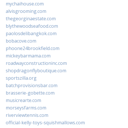
mychaihouse.com
alvisgrooming.com
thegeorginaestate.com
blythewoodseafood.com
paolosdelibangkok.com
bobacove.com
phoone24brookfield.com
mickeybarmama.com
roadwayconstructioninc.com
shopdragonflyboutique.com
sportszilla.org
batchprovisionsbar.com
brasserie-gobette.com
musicrearte.com
morseysfarms.com
riverviewtennis.com
official-kelly-toys-squishmallows.com