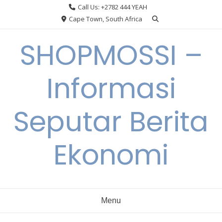
Skip
Call Us: +2782 444 YEAH
to
Cape Town, South Africa
content
SHOPMOSSI –
Informasi
Seputar Berita
Ekonomi
Menu