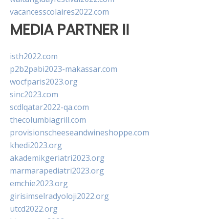
vacancesscolaires2022.com
MEDIA PARTNER II
isth2022.com
p2b2pabi2023-makassar.com
wocfparis2023.org
sinc2023.com
scdlqatar2022-qa.com
thecolumbiagrill.com
provisionscheeseandwineshoppe.com
khedi2023.org
akademikgeriatri2023.org
marmarapediatri2023.org
emchie2023.org
girisimselradyoloji2022.org
utcd2022.org