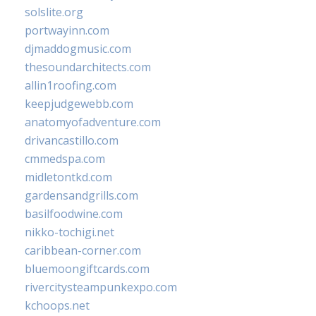
solslite.org
portwayinn.com
djmaddogmusic.com
thesoundarchitects.com
allin1roofing.com
keepjudgewebb.com
anatomyofadventure.com
drivancastillo.com
cmmedspa.com
midletontkd.com
gardensandgrills.com
basilfoodwine.com
nikko-tochigi.net
caribbean-corner.com
bluemoongiftcards.com
rivercitysteampunkexpo.com
kchoops.net