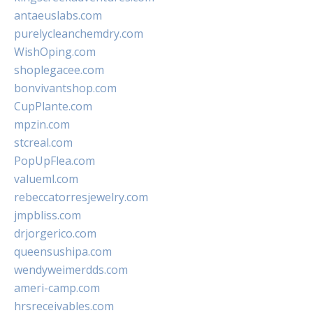
antaeuslabs.com
purelycleanchemdry.com
WishOping.com
shoplegacee.com
bonvivantshop.com
CupPlante.com
mpzin.com
stcreal.com
PopUpFlea.com
valueml.com
rebeccatorresjewelry.com
jmpbliss.com
drjorgerico.com
queensushipa.com
wendyweimerdds.com
ameri-camp.com
hrsreceivables.com