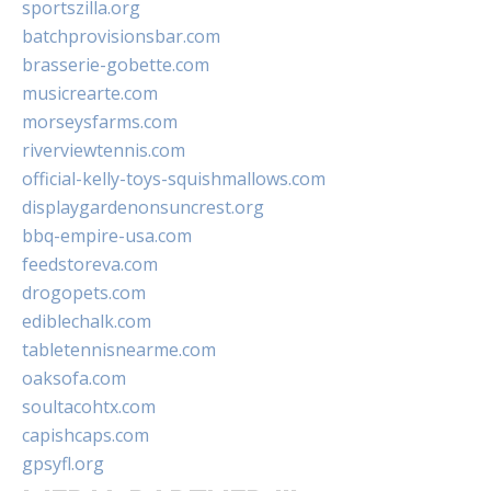
sportszilla.org
batchprovisionsbar.com
brasserie-gobette.com
musicrearte.com
morseysfarms.com
riverviewtennis.com
official-kelly-toys-squishmallows.com
displaygardenonsuncrest.org
bbq-empire-usa.com
feedstoreva.com
drogopets.com
ediblechalk.com
tabletennisnearme.com
oaksofa.com
soultacohtx.com
capishcaps.com
gpsyfl.org