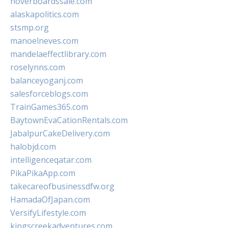
hoverboardssale.com
alaskapolitics.com
stsmp.org
manoelneves.com
mandelaeffectlibrary.com
roselynns.com
balanceyoganj.com
salesforceblogs.com
TrainGames365.com
BaytownEvaCationRentals.com
JabalpurCakeDelivery.com
halobjd.com
intelligenceqatar.com
PikaPikaApp.com
takecareofbusinessdfw.org
HamadaOfJapan.com
VersifyLifestyle.com
kingscreekadventures.com