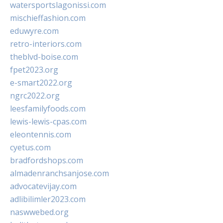
watersportslagonissi.com
mischieffashion.com
eduwyre.com
retro-interiors.com
theblvd-boise.com
fpet2023.org
e-smart2022.org
ngrc2022.org
leesfamilyfoods.com
lewis-lewis-cpas.com
eleontennis.com
cyetus.com
bradfordshops.com
almadenranchsanjose.com
advocatevijay.com
adlibilimler2023.com
naswwebed.org