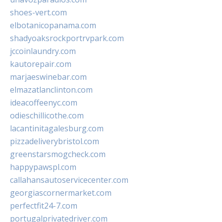
shoes-vert.com
elbotanicopanama.com
shadyoaksrockportrvpark.com
jccoinlaundry.com
kautorepair.com
marjaeswinebar.com
elmazatlanclinton.com
ideacoffeenyc.com
odieschillicothe.com
lacantinitagalesburg.com
pizzadeliverybristol.com
greenstarsmogcheck.com
happypawspl.com
callahansautoservicecenter.com
georgiascornermarket.com
perfectfit24-7.com
portugalprivatedriver.com