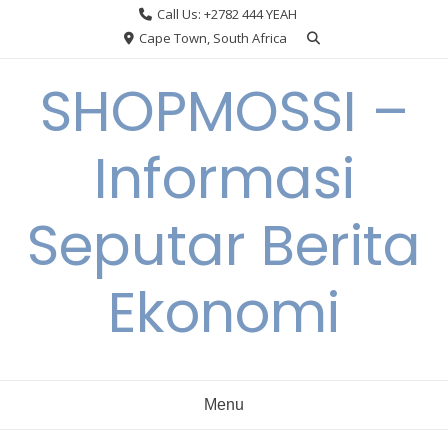
Skip
Call Us: +2782 444 YEAH
to
Cape Town, South Africa
content
SHOPMOSSI –
Informasi
Seputar Berita
Ekonomi
Menu