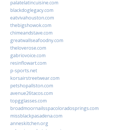
palatelatincuisine.com
blackdoglegacy.com
eatvivahouston.com
thebigshowok.com
chimeandstave.com
greatwallseafoodny.com
theloverose.com
gabriovoice.com
resinflowart.com
p-sports.net
korsairstreetwear.com
petshopallston.com
avenue26tacos.com
topgglasses.com
broadmoornailsspacoloradosprings.com
missblackpasadena.com
anneskitchen.org