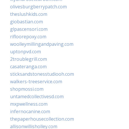
olivesburgberrypatch.com
theslushkids.com
giobastian.com
glpascensori.com
rifloorepoxy.com
woolleymillingandpaving.com
uptonpvd.com
2troublegrill.com
casateranga.com
sticksandstonesstudiooh.com
walkers-treeservice.com
shopmossi.com
untamedcollectivesd.com
mxpwellness.com
infernocanine.com
thepaperhousecollection.com
allisonwillisholley.com