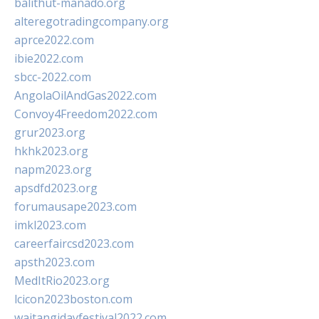
balithut-manado.org
alteregotradingcompany.org
aprce2022.com
ibie2022.com
sbcc-2022.com
AngolaOilAndGas2022.com
Convoy4Freedom2022.com
grur2023.org
hkhk2023.org
napm2023.org
apsdfd2023.org
forumausape2023.com
imkl2023.com
careerfaircsd2023.com
apsth2023.com
MedItRio2023.org
lcicon2023boston.com
waitangidayfestival2022.com