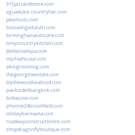
915jazzandmore.com
aguadulce-countryfair.com
jakehovis.com
bosswingsduluth.com
birminghamautocare.com
tonyscountrykitchen.com
jbellasnailspa.com
mychaihouse.com
alvisgrooming.com
thegeorginaestate.com
blythewoodseafood.com
paolosdelibangkok.com
bobacove.com
phoone24brookfield.com
mickeybarmama.com
roadwayconstructioninc.com
shopdragonflyboutique.com