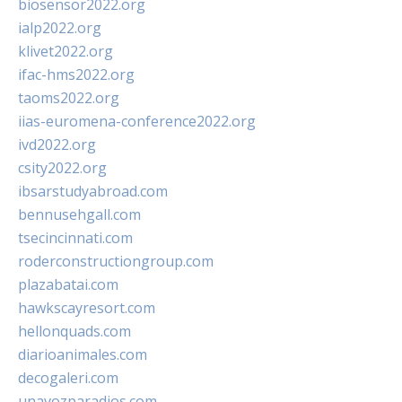
biosensor2022.org
ialp2022.org
klivet2022.org
ifac-hms2022.org
taoms2022.org
iias-euromena-conference2022.org
ivd2022.org
csity2022.org
ibsarstudyabroad.com
bennusehgall.com
tsecincinnati.com
roderconstructiongroup.com
plazabatai.com
hawkscayresort.com
hellonquads.com
diarioanimales.com
decogaleri.com
unavozparadios.com