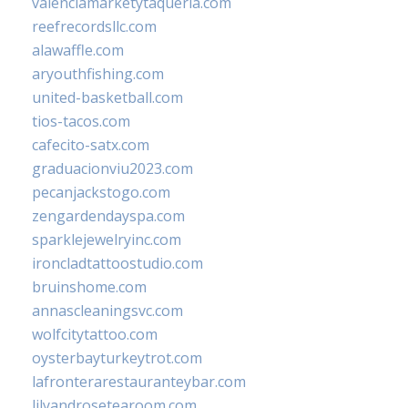
valenciamarketytaqueria.com
reefrecordsllc.com
alawaffle.com
aryouthfishing.com
united-basketball.com
tios-tacos.com
cafecito-satx.com
graduacionviu2023.com
pecanjackstogo.com
zengardendayspa.com
sparklejewelryinc.com
ironcladtattoostudio.com
bruinshome.com
annascleaningsvc.com
wolfcitytattoo.com
oysterbayturkeytrot.com
lafronterarestauranteybar.com
lilyandrosetearoom.com