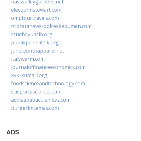
nassvalleygardens.net
electjohnstewart.com
omptourtravels.com
tribratanews-polreskebumen.com
rsudbayuasih.org
publikjurnalistik.org
juneteenthapparel.net
italywarm.com
journaloffinanceeconomics.com
kvk-kumari.org
foodscienceandtechnology.com
scisportsscience.com
addisababacuisineaz.com
burgerimcamas.com
ADS