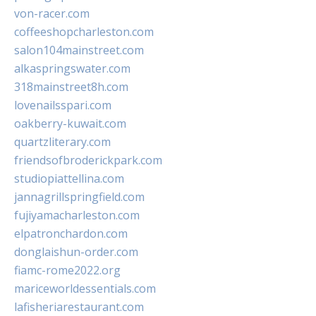
von-racer.com
coffeeshopcharleston.com
salon104mainstreet.com
alkaspringswater.com
318mainstreet8h.com
lovenailsspari.com
oakberry-kuwait.com
quartzliterary.com
friendsofbroderickpark.com
studiopiattellina.com
jannagrillspringfield.com
fujiyamacharleston.com
elpatronchardon.com
donglaishun-order.com
fiamc-rome2022.org
mariceworldessentials.com
lafisheriarestaurant.com