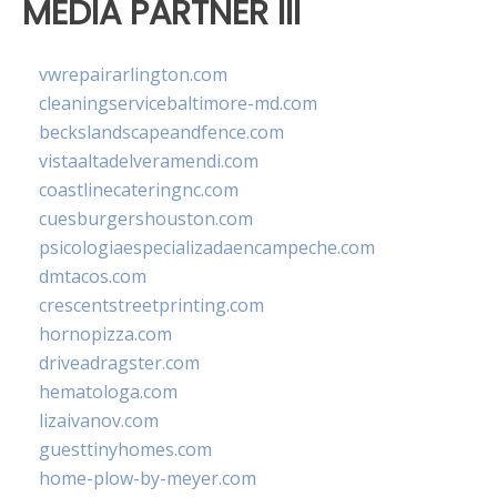
MEDIA PARTNER III
vwrepairarlington.com
cleaningservicebaltimore-md.com
beckslandscapeandfence.com
vistaaltadelveramendi.com
coastlinecateringnc.com
cuesburgershouston.com
psicologiaespecializadaencampeche.com
dmtacos.com
crescentstreetprinting.com
hornopizza.com
driveadragster.com
hematologa.com
lizaivanov.com
guesttinyhomes.com
home-plow-by-meyer.com