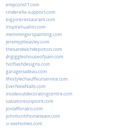
empconst1.com
cinderella-support.com
bigpinkrestaurant.com
inspirehuahin.com
memmingerspainting.com
jeremypbeasley.com
thesandwichdepotcos.com
drgiggleshouseofpain.com
hotflashdesigns.com
garagenadeau.com
lifestylechauffeurservice.com
EverNewNails.com
insideoutdecoratingcentre.com
salvatoresinpoint.com
jovialfloralco.com
johnlscotthometeam.com
u-seehomes.com