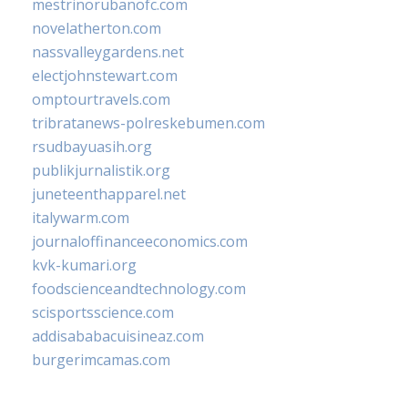
mestrinorubanofc.com
novelatherton.com
nassvalleygardens.net
electjohnstewart.com
omptourtravels.com
tribratanews-polreskebumen.com
rsudbayuasih.org
publikjurnalistik.org
juneteenthapparel.net
italywarm.com
journaloffinanceeconomics.com
kvk-kumari.org
foodscienceandtechnology.com
scisportsscience.com
addisababacuisineaz.com
burgerimcamas.com