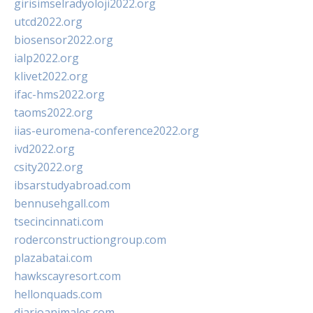
girisimselradyoloji2022.org
utcd2022.org
biosensor2022.org
ialp2022.org
klivet2022.org
ifac-hms2022.org
taoms2022.org
iias-euromena-conference2022.org
ivd2022.org
csity2022.org
ibsarstudyabroad.com
bennusehgall.com
tsecincinnati.com
roderconstructiongroup.com
plazabatai.com
hawkscayresort.com
hellonquads.com
diarioanimales.com