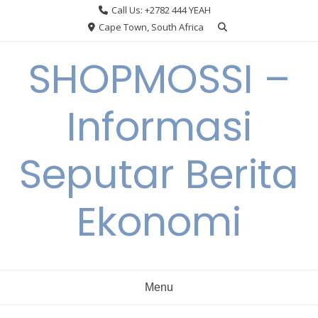
Skip
Call Us: +2782 444 YEAH
to
Cape Town, South Africa
content
SHOPMOSSI –
Informasi
Seputar Berita
Ekonomi
Menu