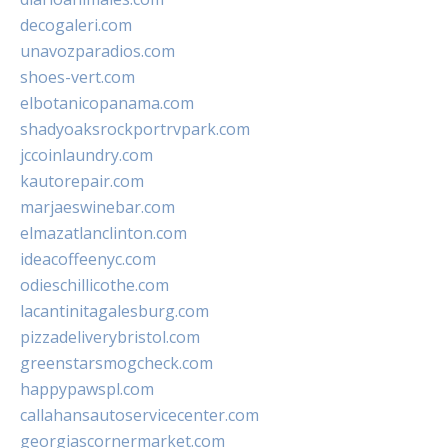
decogaleri.com
unavozparadios.com
shoes-vert.com
elbotanicopanama.com
shadyoaksrockportrvpark.com
jccoinlaundry.com
kautorepair.com
marjaeswinebar.com
elmazatlanclinton.com
ideacoffeenyc.com
odieschillicothe.com
lacantinitagalesburg.com
pizzadeliverybristol.com
greenstarsmogcheck.com
happypawspl.com
callahansautoservicecenter.com
georgiascornermarket.com