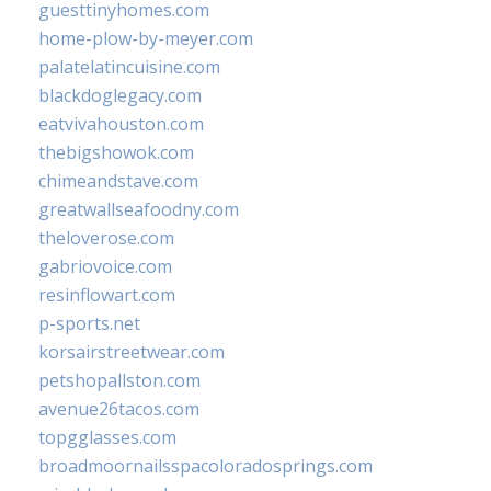
guesttinyhomes.com
home-plow-by-meyer.com
palatelatincuisine.com
blackdoglegacy.com
eatvivahouston.com
thebigshowok.com
chimeandstave.com
greatwallseafoodny.com
theloverose.com
gabriovoice.com
resinflowart.com
p-sports.net
korsairstreetwear.com
petshopallston.com
avenue26tacos.com
topgglasses.com
broadmoornailsspacoloradosprings.com