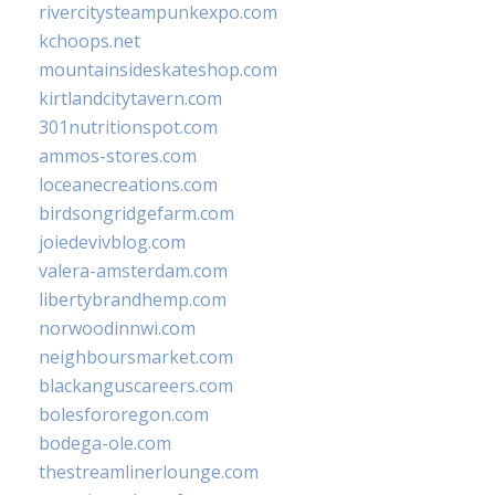
rivercitysteampunkexpo.com
kchoops.net
mountainsideskateshop.com
kirtlandcitytavern.com
301nutritionspot.com
ammos-stores.com
loceanecreations.com
birdsongridgefarm.com
joiedevivblog.com
valera-amsterdam.com
libertybrandhemp.com
norwoodinnwi.com
neighboursmarket.com
blackanguscareers.com
bolesfororegon.com
bodega-ole.com
thestreamlinerlounge.com