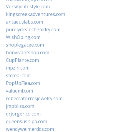
VersifyLifestyle.com
kingscreekadventures.com
antaeuslabs.com
purelycleanchemdry.com
WishOping.com
shoplegacee.com
bonvivantshop.com
CupPlante.com
mpzin.com
stcreal.com
PopUpFlea.com
valueml.com
rebeccatorresjewelry.com
jmpbliss.com
drjorgerico.com
queensushipa.com
wendyweimerdds.com