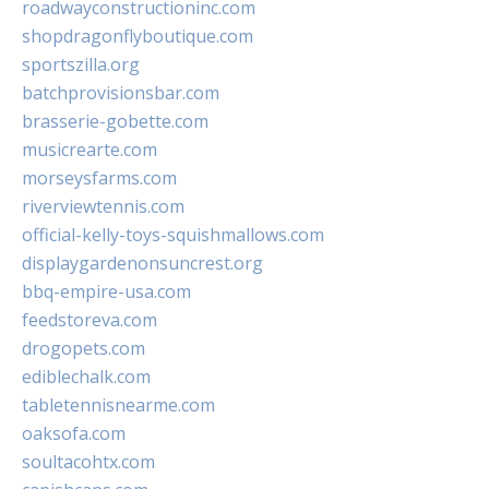
roadwayconstructioninc.com
shopdragonflyboutique.com
sportszilla.org
batchprovisionsbar.com
brasserie-gobette.com
musicrearte.com
morseysfarms.com
riverviewtennis.com
official-kelly-toys-squishmallows.com
displaygardenonsuncrest.org
bbq-empire-usa.com
feedstoreva.com
drogopets.com
ediblechalk.com
tabletennisnearme.com
oaksofa.com
soultacohtx.com