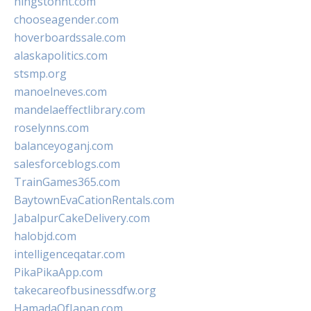
hingstonnt.com
chooseagender.com
hoverboardssale.com
alaskapolitics.com
stsmp.org
manoelneves.com
mandelaeffectlibrary.com
roselynns.com
balanceyoganj.com
salesforceblogs.com
TrainGames365.com
BaytownEvaCationRentals.com
JabalpurCakeDelivery.com
halobjd.com
intelligenceqatar.com
PikaPikaApp.com
takecareofbusinessdfw.org
HamadaOfJapan.com