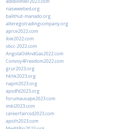
adlibilimler2023.com
naswwebed.org
balithut-manado.org
alteregotradingcompany.org
aprce2022.com
ibie2022.com
sbcc-2022.com
AngolaOilAndGas2022.com
Convoy4Freedom2022.com
grur2023.org
hkhk2023.org
napm2023.org
apsdfd2023.org
forumausape2023.com
imkl2023.com
careerfaircsd2023.com
apsth2023.com
MedItRio2023.org