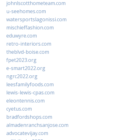
johnlscotthometeam.com
u-seehomes.com
watersportslagonissi.com
mischieffashion.com
eduwyre.com
retro-interiors.com
theblvd-boise.com
fpet2023.org
e-smart2022.org
ngrc2022.org
leesfamilyfoods.com
lewis-lewis-cpas.com
eleontennis.com
cyetus.com
bradfordshops.com
almadenranchsanjose.com
advocatevijay.com