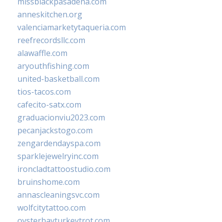
missblackpasadena.com
anneskitchen.org
valenciamarketytaqueria.com
reefrecordsllc.com
alawaffle.com
aryouthfishing.com
united-basketball.com
tios-tacos.com
cafecito-satx.com
graduacionviu2023.com
pecanjackstogo.com
zengardendayspa.com
sparklejewelryinc.com
ironcladtattoostudio.com
bruinshome.com
annascleaningsvc.com
wolfcitytattoo.com
oysterbayturkeytrot.com