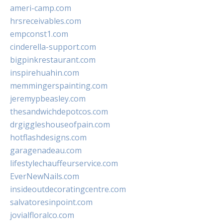
ameri-camp.com
hrsreceivables.com
empconst1.com
cinderella-support.com
bigpinkrestaurant.com
inspirehuahin.com
memmingerspainting.com
jeremypbeasley.com
thesandwichdepotcos.com
drgiggleshouseofpain.com
hotflashdesigns.com
garagenadeau.com
lifestylechauffeurservice.com
EverNewNails.com
insideoutdecoratingcentre.com
salvatoresinpoint.com
jovialfloralco.com