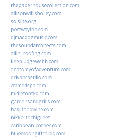
thepaperhousecollection.com
allisonwillisholley.com
solslite.org
portwayinn.com
djmaddogmusic.com
thesoundarchitects.com
allin1roofing.com
keepjudgewebb.com
anatomyofadventure.com
drivancastillo.com
cmmedspa.com
midletontkd.com
gardensandgrills.com
basilfoodwine.com
nikko-tochigi.net
caribbean-corner.com
bluemoongiftcards.com