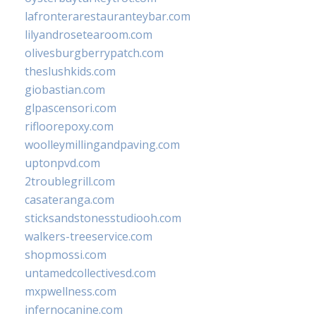
lafronterarestauranteybar.com
lilyandrosetearoom.com
olivesburgberrypatch.com
theslushkids.com
giobastian.com
glpascensori.com
rifloorepoxy.com
woolleymillingandpaving.com
uptonpvd.com
2troublegrill.com
casateranga.com
sticksandstonesstudiooh.com
walkers-treeservice.com
shopmossi.com
untamedcollectivesd.com
mxpwellness.com
infernocanine.com