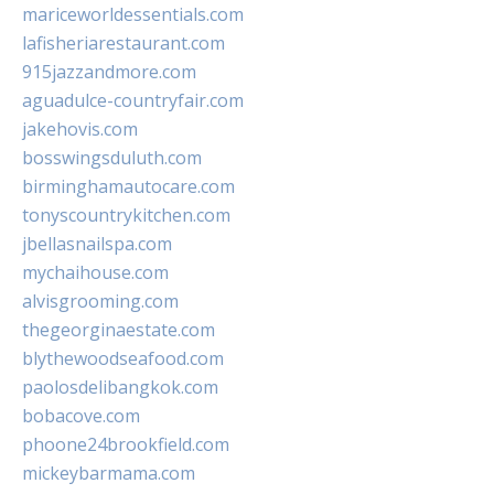
mariceworldessentials.com
lafisheriarestaurant.com
915jazzandmore.com
aguadulce-countryfair.com
jakehovis.com
bosswingsduluth.com
birminghamautocare.com
tonyscountrykitchen.com
jbellasnailspa.com
mychaihouse.com
alvisgrooming.com
thegeorginaestate.com
blythewoodseafood.com
paolosdelibangkok.com
bobacove.com
phoone24brookfield.com
mickeybarmama.com