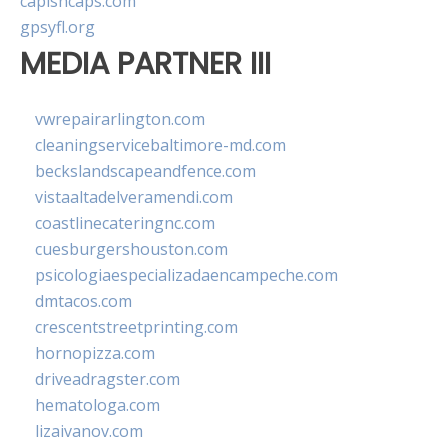
capishcaps.com
gpsyfl.org
MEDIA PARTNER III
vwrepairarlington.com
cleaningservicebaltimore-md.com
beckslandscapeandfence.com
vistaaltadelveramendi.com
coastlinecateringnc.com
cuesburgershouston.com
psicologiaespecializadaencampeche.com
dmtacos.com
crescentstreetprinting.com
hornopizza.com
driveadragster.com
hematologa.com
lizaivanov.com