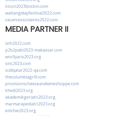
lcicon2023boston.com
waitangidayfestival2022.com
vacancesscolaires2022.com
MEDIA PARTNER II
isth2022.com
p2b2pabi2023-makassar.com
wocfparis2023.org
sinc2023.com
scdlqatar2022-qa.com
thecolumbiagrill.com
provisionscheeseandwineshoppe.com
khedi2023.org
akademikgeriatri2023.org
marmarapediatri2023.org
emchie2023.org