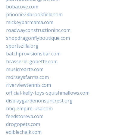
bobacove.com
phoone24brookfield.com
mickeybarmama.com
roadwayconstructioninc.com
shopdragonflyboutique.com
sportszilla.org
batchprovisionsbar.com
brasserie-gobette.com
musicrearte.com
morseysfarms.com
riverviewtennis.com
official-kelly-toys-squishmallows.com
displaygardenonsuncrest.org
bbq-empire-usa.com
feedstoreva.com
drogopets.com
ediblechalk.com