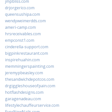
jmpbliss.com
drjorgerico.com
queensushipa.com
wendyweimerdds.com
ameri-camp.com
hrsreceivables.com
empconst1.com
cinderella-support.com
bigpinkrestaurant.com
inspirehuahin.com
memmingerspainting.com
jeremypbeasley.com
thesandwichdepotcos.com
drgiggleshouseofpain.com
hotflashdesigns.com
garagenadeau.com
lifestylechauffeurservice.com
EverNewNails.com