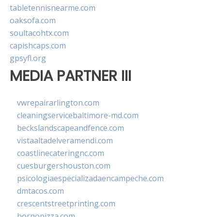
tabletennisnearme.com
oaksofa.com
soultacohtx.com
capishcaps.com
gpsyfl.org
MEDIA PARTNER III
vwrepairarlington.com
cleaningservicebaltimore-md.com
beckslandscapeandfence.com
vistaaltadelveramendi.com
coastlinecateringnc.com
cuesburgershouston.com
psicologiaespecializadaencampeche.com
dmtacos.com
crescentstreetprinting.com
hornopizza.com