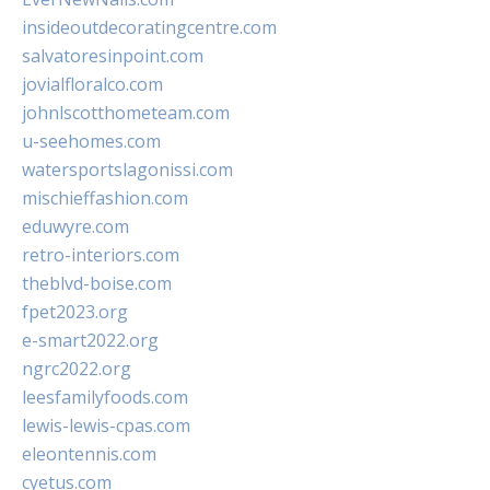
insideoutdecoratingcentre.com
salvatoresinpoint.com
jovialfloralco.com
johnlscotthometeam.com
u-seehomes.com
watersportslagonissi.com
mischieffashion.com
eduwyre.com
retro-interiors.com
theblvd-boise.com
fpet2023.org
e-smart2022.org
ngrc2022.org
leesfamilyfoods.com
lewis-lewis-cpas.com
eleontennis.com
cyetus.com