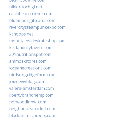
nikko-tochigi.net
caribbean-corner.com
bluemoongiftcards.com
rivercitysteampunkexpo.com
kchoops.net
mountainsideskateshop.com
kirtlandcitytavern.com
301nutritionspot.com
ammos-stores.com
loceanecreations.com
birdsongridgefarm.com
joiedevivblog.com
valera-amsterdam.com
libertybrandhemp.com
norwoodinnwi.com
neighboursmarket.com
blackanguscareers.com