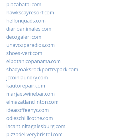
plazabatai.com
hawkscayresort.com
hellonquads.com
diarioanimales.com
decogaleri.com
unavozparadios.com
shoes-vert.com
elbotanicopanama.com
shadyoaksrockportrvpark.com
jccoinlaundry.com
kautorepair.com
marjaeswinebar.com
elmazatlanclinton.com
ideacoffeenyc.com
odieschillicothe.com
lacantinitagalesburg.com
pizzadeliverybristol.com