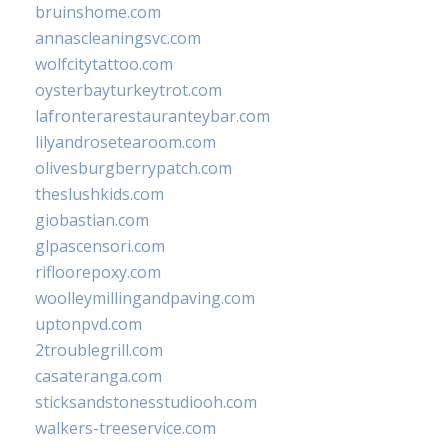
bruinshome.com
annascleaningsvc.com
wolfcitytattoo.com
oysterbayturkeytrot.com
lafronterarestauranteybar.com
lilyandrosetearoom.com
olivesburgberrypatch.com
theslushkids.com
giobastian.com
glpascensori.com
rifloorepoxy.com
woolleymillingandpaving.com
uptonpvd.com
2troublegrill.com
casateranga.com
sticksandstonesstudiooh.com
walkers-treeservice.com