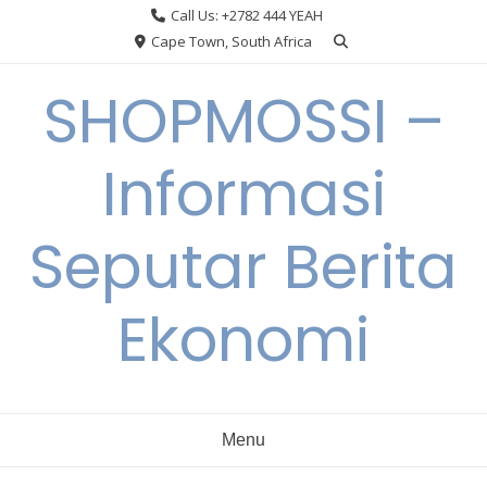
Skip
Call Us: +2782 444 YEAH
to
Cape Town, South Africa
content
SHOPMOSSI –
Informasi
Seputar Berita
Ekonomi
Menu