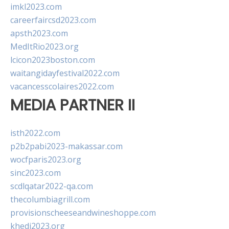
imkl2023.com
careerfaircsd2023.com
apsth2023.com
MedItRio2023.org
lcicon2023boston.com
waitangidayfestival2022.com
vacancesscolaires2022.com
MEDIA PARTNER II
isth2022.com
p2b2pabi2023-makassar.com
wocfparis2023.org
sinc2023.com
scdlqatar2022-qa.com
thecolumbiagrill.com
provisionscheeseandwineshoppe.com
khedi2023.org