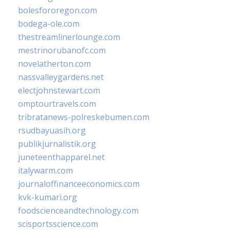
bolesfororegon.com
bodega-ole.com
thestreamlinerlounge.com
mestrinorubanofc.com
novelatherton.com
nassvalleygardens.net
electjohnstewart.com
omptourtravels.com
tribratanews-polreskebumen.com
rsudbayuasih.org
publikjurnalistik.org
juneteenthapparel.net
italywarm.com
journaloffinanceeconomics.com
kvk-kumari.org
foodscienceandtechnology.com
scisportsscience.com