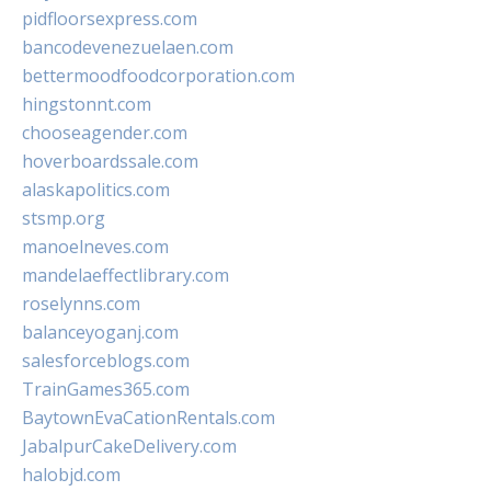
pidfloorsexpress.com
bancodevenezuelaen.com
bettermoodfoodcorporation.com
hingstonnt.com
chooseagender.com
hoverboardssale.com
alaskapolitics.com
stsmp.org
manoelneves.com
mandelaeffectlibrary.com
roselynns.com
balanceyoganj.com
salesforceblogs.com
TrainGames365.com
BaytownEvaCationRentals.com
JabalpurCakeDelivery.com
halobjd.com