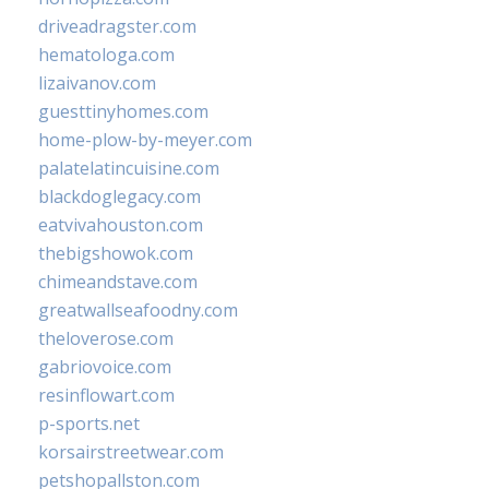
driveadragster.com
hematologa.com
lizaivanov.com
guesttinyhomes.com
home-plow-by-meyer.com
palatelatincuisine.com
blackdoglegacy.com
eatvivahouston.com
thebigshowok.com
chimeandstave.com
greatwallseafoodny.com
theloverose.com
gabriovoice.com
resinflowart.com
p-sports.net
korsairstreetwear.com
petshopallston.com