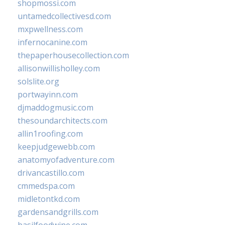
shopmossi.com
untamedcollectivesd.com
mxpwellness.com
infernocanine.com
thepaperhousecollection.com
allisonwillisholley.com
solslite.org
portwayinn.com
djmaddogmusic.com
thesoundarchitects.com
allin1roofing.com
keepjudgewebb.com
anatomyofadventure.com
drivancastillo.com
cmmedspa.com
midletontkd.com
gardensandgrills.com
basilfoodwine.com