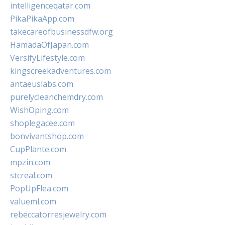
intelligenceqatar.com
PikaPikaApp.com
takecareofbusinessdfw.org
HamadaOfJapan.com
VersifyLifestyle.com
kingscreekadventures.com
antaeuslabs.com
purelycleanchemdry.com
WishOping.com
shoplegacee.com
bonvivantshop.com
CupPlante.com
mpzin.com
stcreal.com
PopUpFlea.com
valueml.com
rebeccatorresjewelry.com