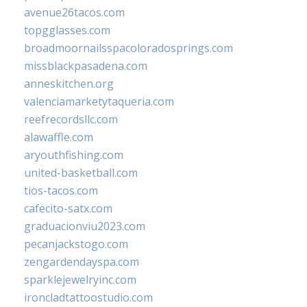
avenue26tacos.com
topgglasses.com
broadmoornailsspacoloradosprings.com
missblackpasadena.com
anneskitchen.org
valenciamarketytaqueria.com
reefrecordsllc.com
alawaffle.com
aryouthfishing.com
united-basketball.com
tios-tacos.com
cafecito-satx.com
graduacionviu2023.com
pecanjackstogo.com
zengardendayspa.com
sparklejewelryinc.com
ironcladtattoostudio.com