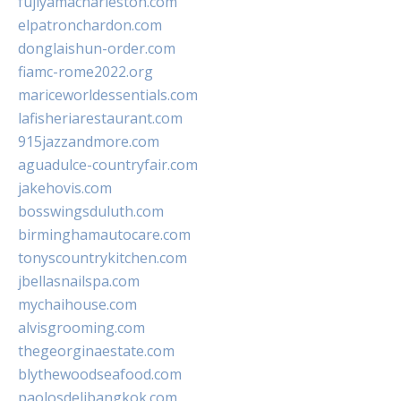
fujiyamacharleston.com
elpatronchardon.com
donglaishun-order.com
fiamc-rome2022.org
mariceworldessentials.com
lafisheriarestaurant.com
915jazzandmore.com
aguadulce-countryfair.com
jakehovis.com
bosswingsduluth.com
birminghamautocare.com
tonyscountrykitchen.com
jbellasnailspa.com
mychaihouse.com
alvisgrooming.com
thegeorginaestate.com
blythewoodseafood.com
paolosdelibangkok.com