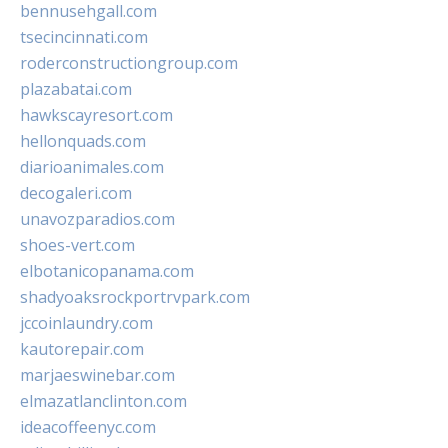
bennusehgall.com
tsecincinnati.com
roderconstructiongroup.com
plazabatai.com
hawkscayresort.com
hellonquads.com
diarioanimales.com
decogaleri.com
unavozparadios.com
shoes-vert.com
elbotanicopanama.com
shadyoaksrockportrvpark.com
jccoinlaundry.com
kautorepair.com
marjaeswinebar.com
elmazatlanclinton.com
ideacoffeenyc.com