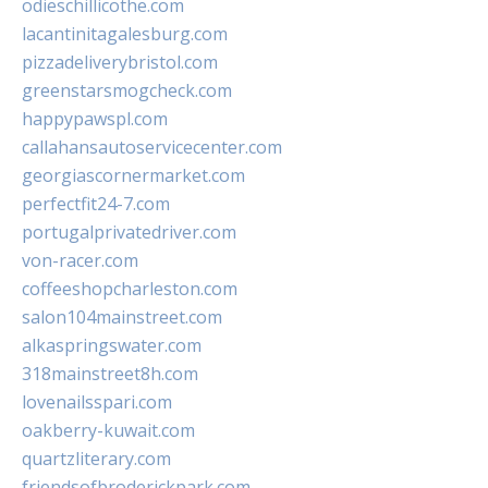
odieschillicothe.com
lacantinitagalesburg.com
pizzadeliverybristol.com
greenstarsmogcheck.com
happypawspl.com
callahansautoservicecenter.com
georgiascornermarket.com
perfectfit24-7.com
portugalprivatedriver.com
von-racer.com
coffeeshopcharleston.com
salon104mainstreet.com
alkaspringswater.com
318mainstreet8h.com
lovenailsspari.com
oakberry-kuwait.com
quartzliterary.com
friendsofbroderickpark.com