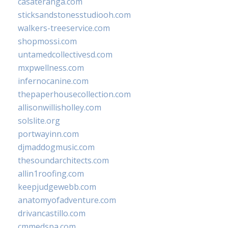
casateranga.com
sticksandstonesstudiooh.com
walkers-treeservice.com
shopmossi.com
untamedcollectivesd.com
mxpwellness.com
infernocanine.com
thepaperhousecollection.com
allisonwillisholley.com
solslite.org
portwayinn.com
djmaddogmusic.com
thesoundarchitects.com
allin1roofing.com
keepjudgewebb.com
anatomyofadventure.com
drivancastillo.com
cmmedspa.com