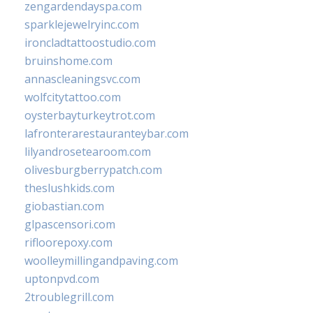
zengardendayspa.com
sparklejewelryinc.com
ironcladtattoostudio.com
bruinshome.com
annascleaningsvc.com
wolfcitytattoo.com
oysterbayturkeytrot.com
lafronterarestauranteybar.com
lilyandrosetearoom.com
olivesburgberrypatch.com
theslushkids.com
giobastian.com
glpascensori.com
rifloorepoxy.com
woolleymillingandpaving.com
uptonpvd.com
2troublegrill.com