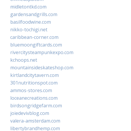
midletontkd.com
gardensandgrills.com
basilfoodwine.com
nikko-tochigi.net
caribbean-corner.com
bluemoongiftcards.com
rivercitysteampunkexpo.com
kchoops.net
mountainsideskateshop.com
kirtlandcitytavern.com
301nutritionspot.com
ammos-stores.com
loceanecreations.com
birdsongridgefarm.com
joiedevivblog.com
valera-amsterdam.com
libertybrandhemp.com