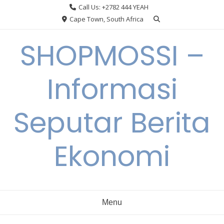
Skip
Call Us: +2782 444 YEAH
to
Cape Town, South Africa
content
SHOPMOSSI –
Informasi
Seputar Berita
Ekonomi
Menu