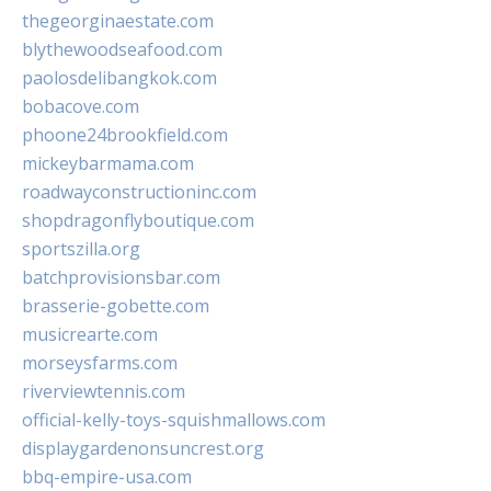
thegeorginaestate.com
blythewoodseafood.com
paolosdelibangkok.com
bobacove.com
phoone24brookfield.com
mickeybarmama.com
roadwayconstructioninc.com
shopdragonflyboutique.com
sportszilla.org
batchprovisionsbar.com
brasserie-gobette.com
musicrearte.com
morseysfarms.com
riverviewtennis.com
official-kelly-toys-squishmallows.com
displaygardenonsuncrest.org
bbq-empire-usa.com