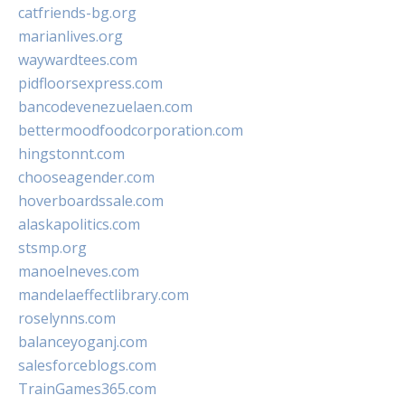
catfriends-bg.org
marianlives.org
waywardtees.com
pidfloorsexpress.com
bancodevenezuelaen.com
bettermoodfoodcorporation.com
hingstonnt.com
chooseagender.com
hoverboardssale.com
alaskapolitics.com
stsmp.org
manoelneves.com
mandelaeffectlibrary.com
roselynns.com
balanceyoganj.com
salesforceblogs.com
TrainGames365.com