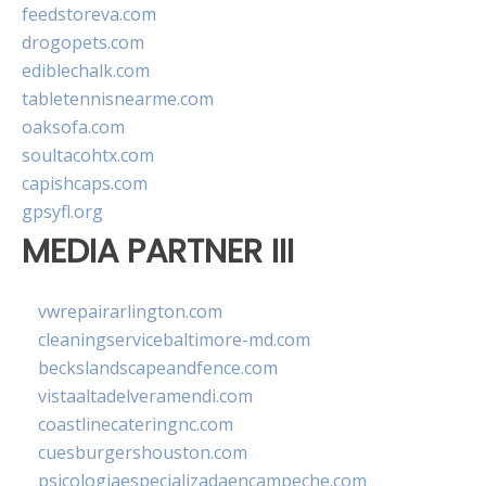
feedstoreva.com
drogopets.com
ediblechalk.com
tabletennisnearme.com
oaksofa.com
soultacohtx.com
capishcaps.com
gpsyfl.org
MEDIA PARTNER III
vwrepairarlington.com
cleaningservicebaltimore-md.com
beckslandscapeandfence.com
vistaaltadelveramendi.com
coastlinecateringnc.com
cuesburgershouston.com
psicologiaespecializadaencampeche.com