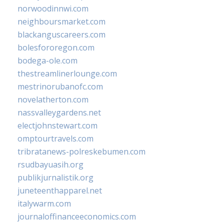
norwoodinnwi.com
neighboursmarket.com
blackanguscareers.com
bolesfororegon.com
bodega-ole.com
thestreamlinerlounge.com
mestrinorubanofc.com
novelatherton.com
nassvalleygardens.net
electjohnstewart.com
omptourtravels.com
tribratanews-polreskebumen.com
rsudbayuasih.org
publikjurnalistik.org
juneteenthapparel.net
italywarm.com
journaloffinanceeconomics.com