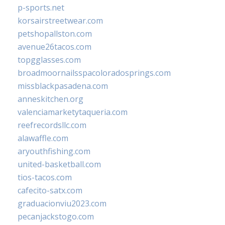
p-sports.net
korsairstreetwear.com
petshopallston.com
avenue26tacos.com
topgglasses.com
broadmoornailsspacoloradosprings.com
missblackpasadena.com
anneskitchen.org
valenciamarketytaqueria.com
reefrecordsllc.com
alawaffle.com
aryouthfishing.com
united-basketball.com
tios-tacos.com
cafecito-satx.com
graduacionviu2023.com
pecanjackstogo.com