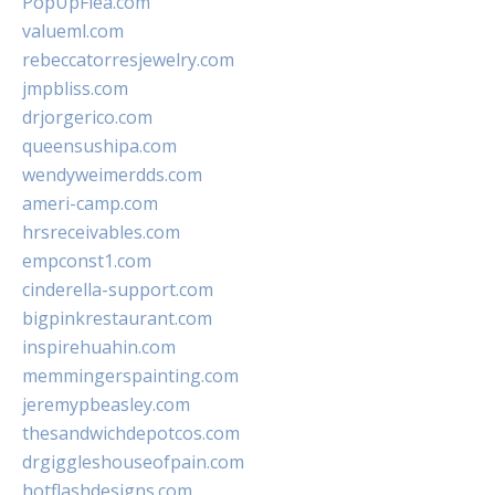
PopUpFlea.com
valueml.com
rebeccatorresjewelry.com
jmpbliss.com
drjorgerico.com
queensushipa.com
wendyweimerdds.com
ameri-camp.com
hrsreceivables.com
empconst1.com
cinderella-support.com
bigpinkrestaurant.com
inspirehuahin.com
memmingerspainting.com
jeremypbeasley.com
thesandwichdepotcos.com
drgiggleshouseofpain.com
hotflashdesigns.com