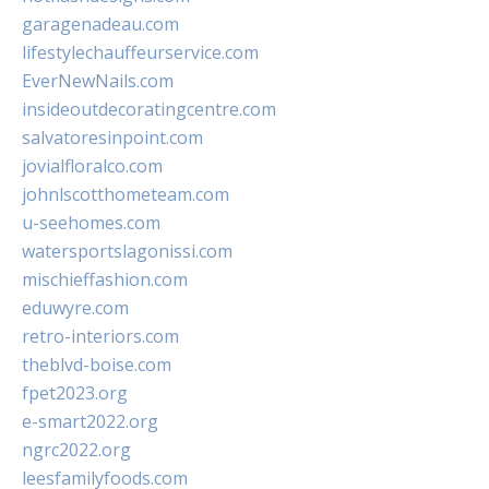
garagenadeau.com
lifestylechauffeurservice.com
EverNewNails.com
insideoutdecoratingcentre.com
salvatoresinpoint.com
jovialfloralco.com
johnlscotthometeam.com
u-seehomes.com
watersportslagonissi.com
mischieffashion.com
eduwyre.com
retro-interiors.com
theblvd-boise.com
fpet2023.org
e-smart2022.org
ngrc2022.org
leesfamilyfoods.com