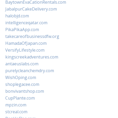
BaytownEvaCationRentals.com
JabalpurCakeDelivery.com
halobjd.com
intelligenceqatar.com
PikaPikaApp.com
takecareofbusinessdfw.org
HamadaOfJapan.com
VersifyLifestyle.com
kingscreekadventures.com
antaeuslabs.com
purelycleanchemdry.com
WishOping.com
shoplegacee.com
bonvivantshop.com
CupPlante.com
mpzin.com
stcreal.com