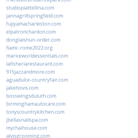
studiopiattellina.com
jannagrillspringfield.com
fujiyamacharleston.com
elpatronchardon.com
donglaishun-order.com
fiamc-rome2022.org
mariceworldessentials.com
lafisheriarestaurant.com
915jazzandmore.com
aguadulce-countryfair.com
jakehovis.com
bosswingsduluth.com
birminghamautocare.com
tonyscountrykitchen.com
jbellasnailspa.com
mychaihouse.com
alvisgrooming.com