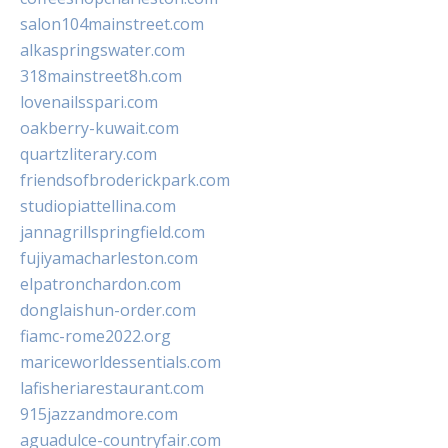
salon104mainstreet.com
alkaspringswater.com
318mainstreet8h.com
lovenailsspari.com
oakberry-kuwait.com
quartzliterary.com
friendsofbroderickpark.com
studiopiattellina.com
jannagrillspringfield.com
fujiyamacharleston.com
elpatronchardon.com
donglaishun-order.com
fiamc-rome2022.org
mariceworldessentials.com
lafisheriarestaurant.com
915jazzandmore.com
aguadulce-countryfair.com