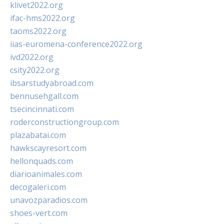
klivet2022.org
ifac-hms2022.org
taoms2022.org
iias-euromena-conference2022.org
ivd2022.org
csity2022.org
ibsarstudyabroad.com
bennusehgall.com
tsecincinnati.com
roderconstructiongroup.com
plazabatai.com
hawkscayresort.com
hellonquads.com
diarioanimales.com
decogaleri.com
unavozparadios.com
shoes-vert.com