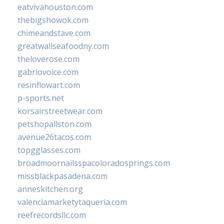
eatvivahouston.com
thebigshowok.com
chimeandstave.com
greatwallseafoodny.com
theloverose.com
gabriovoice.com
resinflowart.com
p-sports.net
korsairstreetwear.com
petshopallston.com
avenue26tacos.com
topgglasses.com
broadmoornailsspacoloradosprings.com
missblackpasadena.com
anneskitchen.org
valenciamarketytaqueria.com
reefrecordsllc.com