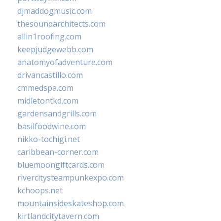
djmaddogmusic.com
thesoundarchitects.com
allin1roofing.com
keepjudgewebb.com
anatomyofadventure.com
drivancastillo.com
cmmedspa.com
midletontkd.com
gardensandgrills.com
basilfoodwine.com
nikko-tochigi.net
caribbean-corner.com
bluemoongiftcards.com
rivercitysteampunkexpo.com
kchoops.net
mountainsideskateshop.com
kirtlandcitytavern.com