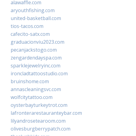
alawaffle.com
aryouthfishing.com
united-basketball.com
tios-tacos.com
cafecito-satx.com
graduacionviu2023.com
pecanjackstogo.com
zengardendayspa.com
sparklejewelryinc.com
ironcladtattoostudio.com
bruinshome.com
annascleaningsvc.com
wolfcitytattoo.com
oysterbayturkeytrot.com
lafronterarestauranteybar.com
lilyandrosetearoom.com
olivesburgberrypatch.com