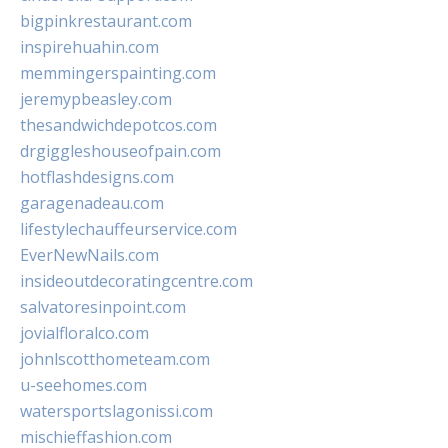
bigpinkrestaurant.com
inspirehuahin.com
memmingerspainting.com
jeremypbeasley.com
thesandwichdepotcos.com
drgiggleshouseofpain.com
hotflashdesigns.com
garagenadeau.com
lifestylechauffeurservice.com
EverNewNails.com
insideoutdecoratingcentre.com
salvatoresinpoint.com
jovialfloralco.com
johnlscotthometeam.com
u-seehomes.com
watersportslagonissi.com
mischieffashion.com