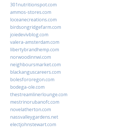
301nutritionspot.com
ammos-stores.com
loceanecreations.com
birdsongridgefarm.com
joiedevivblog.com
valera-amsterdam.com
libertybrandhemp.com
norwoodinnwi.com
neighboursmarket.com
blackanguscareers.com
bolesfororegon.com
bodega-ole.com
thestreamlinerlounge.com
mestrinorubanofc.com
novelatherton.com
nassvalleygardens.net
electjohnstewart.com