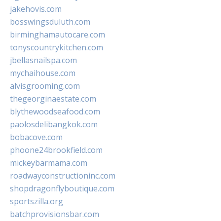
jakehovis.com
bosswingsduluth.com
birminghamautocare.com
tonyscountrykitchen.com
jbellasnailspa.com
mychaihouse.com
alvisgrooming.com
thegeorginaestate.com
blythewoodseafood.com
paolosdelibangkok.com
bobacove.com
phoone24brookfield.com
mickeybarmama.com
roadwayconstructioninc.com
shopdragonflyboutique.com
sportszilla.org
batchprovisionsbar.com