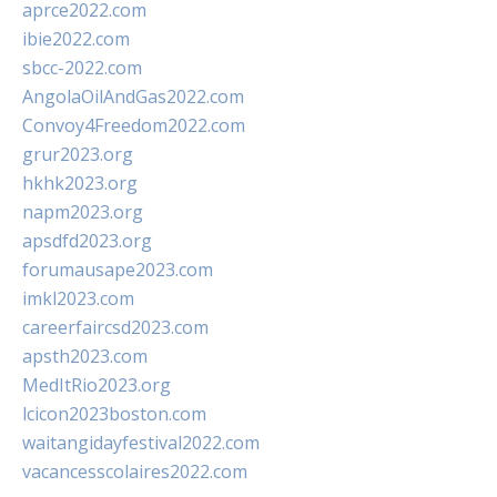
aprce2022.com
ibie2022.com
sbcc-2022.com
AngolaOilAndGas2022.com
Convoy4Freedom2022.com
grur2023.org
hkhk2023.org
napm2023.org
apsdfd2023.org
forumausape2023.com
imkl2023.com
careerfaircsd2023.com
apsth2023.com
MedItRio2023.org
lcicon2023boston.com
waitangidayfestival2022.com
vacancesscolaires2022.com