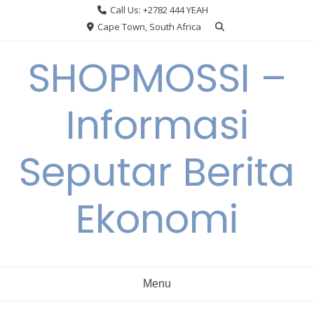
Skip
Call Us: +2782 444 YEAH
to
Cape Town, South Africa
content
SHOPMOSSI –
Informasi
Seputar Berita
Ekonomi
Menu