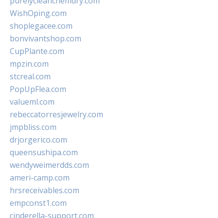
purelycleanchemdry.com
WishOping.com
shoplegacee.com
bonvivantshop.com
CupPlante.com
mpzin.com
stcreal.com
PopUpFlea.com
valueml.com
rebeccatorresjewelry.com
jmpbliss.com
drjorgerico.com
queensushipa.com
wendyweimerdds.com
ameri-camp.com
hrsreceivables.com
empconst1.com
cinderella-support.com