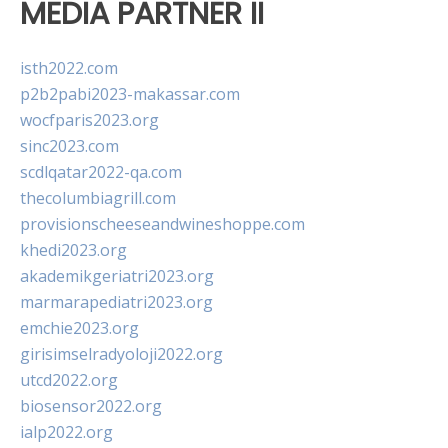
MEDIA PARTNER II
isth2022.com
p2b2pabi2023-makassar.com
wocfparis2023.org
sinc2023.com
scdlqatar2022-qa.com
thecolumbiagrill.com
provisionscheeseandwineshoppe.com
khedi2023.org
akademikgeriatri2023.org
marmarapediatri2023.org
emchie2023.org
girisimselradyoloji2022.org
utcd2022.org
biosensor2022.org
ialp2022.org