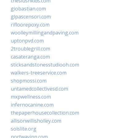
theslushkids.com
giobastian.com
glpascensori.com
rifloorepoxy.com
woolleymillingandpaving.com
uptonpvd.com
2troublegrill.com
casateranga.com
sticksandstonesstudiooh.com
walkers-treeservice.com
shopmossi.com
untamedcollectivesd.com
mxpwellness.com
infernocanine.com
thepaperhousecollection.com
allisonwillisholley.com
solslite.org
portwayinn.com