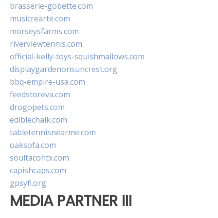
brasserie-gobette.com
musicrearte.com
morseysfarms.com
riverviewtennis.com
official-kelly-toys-squishmallows.com
displaygardenonsuncrest.org
bbq-empire-usa.com
feedstoreva.com
drogopets.com
ediblechalk.com
tabletennisnearme.com
oaksofa.com
soultacohtx.com
capishcaps.com
gpsyfl.org
MEDIA PARTNER III