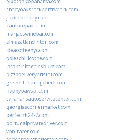
elbotanicopanama.com
shadyoaksrockportrvpark.com
jccoinlaundry.com
kautorepair.com
marjaeswinebar.com
elmazatlanclinton.com
ideacoffeenyc.com
odieschillicothe.com
lacantinitagalesburg.com
pizzadeliverybristol.com
greenstarsmogcheck.com
happypawspl.com
callahansautoservicecenter.com
georgiascornermarket.com
perfectfit24-7.com
portugalprivatedriver.com
von-racer.com
coffeeshopcharleston.com