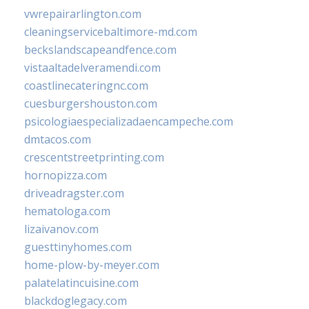
vwrepairarlington.com
cleaningservicebaltimore-md.com
beckslandscapeandfence.com
vistaaltadelveramendi.com
coastlinecateringnc.com
cuesburgershouston.com
psicologiaespecializadaencampeche.com
dmtacos.com
crescentstreetprinting.com
hornopizza.com
driveadragster.com
hematologa.com
lizaivanov.com
guesttinyhomes.com
home-plow-by-meyer.com
palatelatincuisine.com
blackdoglegacy.com