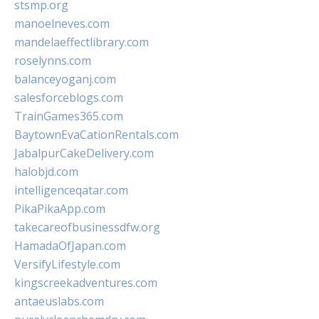
stsmp.org
manoelneves.com
mandelaeffectlibrary.com
roselynns.com
balanceyoganj.com
salesforceblogs.com
TrainGames365.com
BaytownEvaCationRentals.com
JabalpurCakeDelivery.com
halobjd.com
intelligenceqatar.com
PikaPikaApp.com
takecareofbusinessdfw.org
HamadaOfJapan.com
VersifyLifestyle.com
kingscreekadventures.com
antaeuslabs.com