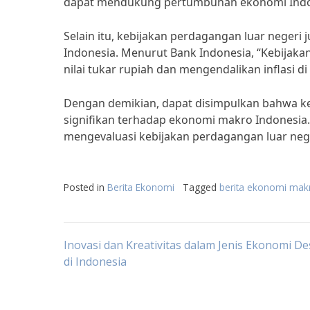
dapat mendukung pertumbuhan ekonomi Indo
Selain itu, kebijakan perdagangan luar negeri 
Indonesia. Menurut Bank Indonesia, “Kebijak
nilai tukar rupiah dan mengendalikan inflasi di
Dengan demikian, dapat disimpulkan bahwa ke
signifikan terhadap ekonomi makro Indonesia
mengevaluasi kebijakan perdagangan luar ne
Posted in
Berita Ekonomi
Tagged
berita ekonomi mak
Post
Inovasi dan Kreativitas dalam Jenis Ekonomi Des
di Indonesia
navigation