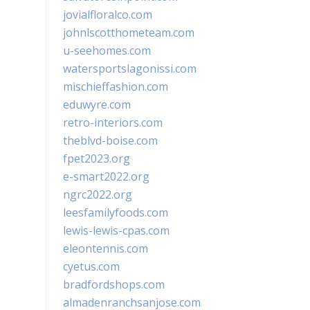
jovialfloralco.com
johnlscotthometeam.com
u-seehomes.com
watersportslagonissi.com
mischieffashion.com
eduwyre.com
retro-interiors.com
theblvd-boise.com
fpet2023.org
e-smart2022.org
ngrc2022.org
leesfamilyfoods.com
lewis-lewis-cpas.com
eleontennis.com
cyetus.com
bradfordshops.com
almadenranchsanjose.com