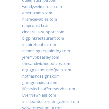
queensushipa.com
wendyweimerdds.com
ameri-camp.com
hrsreceivables.com
empconst1.com
cinderella-support.com
bigpinkrestaurant.com
inspirehuahin.com
memmingerspainting.com
jeremypbeasley.com
thesandwichdepotcos.com
drgiggleshouseofpain.com
hotflashdesigns.com
garagenadeau.com
lifestylechauffeurservice.com
EverNewNails.com
insideoutdecoratingcentre.com
salvatoresinpoint.com