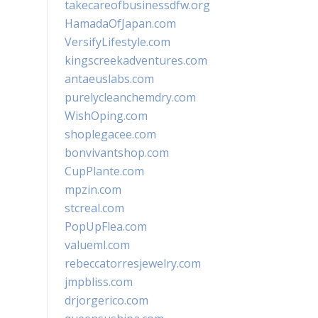
takecareofbusinessdfw.org
HamadaOfJapan.com
VersifyLifestyle.com
kingscreekadventures.com
antaeuslabs.com
purelycleanchemdry.com
WishOping.com
shoplegacee.com
bonvivantshop.com
CupPlante.com
mpzin.com
stcreal.com
PopUpFlea.com
valueml.com
rebeccatorresjewelry.com
jmpbliss.com
drjorgerico.com