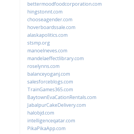
bettermoodfoodcorporation.com
hingstonnt.com
chooseagender.com
hoverboardssale.com
alaskapolitics.com
stsmp.org
manoelneves.com
mandelaeffectlibrary.com
roselynns.com
balanceyoganj.com
salesforceblogs.com
TrainGames365.com
BaytownEvaCationRentals.com
JabalpurCakeDelivery.com
halobjd.com
intelligenceqatar.com
PikaPikaApp.com