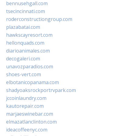
bennusehgall.com
tsecincinnati.com
roderconstructiongroup.com
plazabatai.com
hawkscayresort.com
hellonquads.com
diarioanimales.com
decogaleri.com
unavozparadios.com
shoes-vert.com
elbotanicopanama.com
shadyoaksrockportrvpark.com
jccoinlaundry.com
kautorepair.com
marjaeswinebar.com
elmazatlanclinton.com
ideacoffeenyc.com