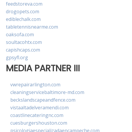
feedstoreva.com
drogopets.com
ediblechalk.com
tabletennisnearme.com
oaksofa.com
soultacohtx.com
capishcaps.com
gpsyfl.org
MEDIA PARTNER III
vwrepairarlington.com
cleaningservicebaltimore-md.com
beckslandscapeandfence.com
vistaaltadelveramendi.com
coastlinecateringnc.com
cuesburgershouston.com
psicologiaespecializadaencampeche.com