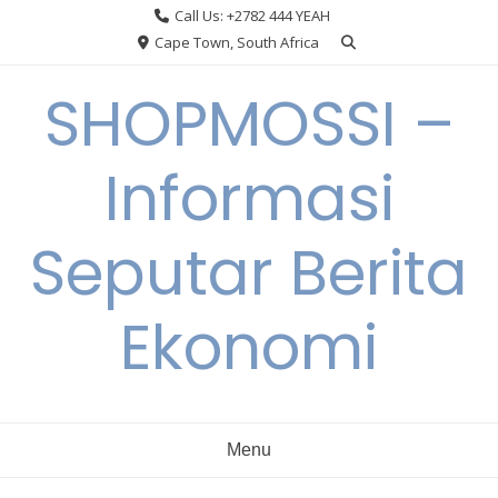
Skip
Call Us: +2782 444 YEAH
to
Cape Town, South Africa
content
SHOPMOSSI –
Informasi
Seputar Berita
Ekonomi
Menu