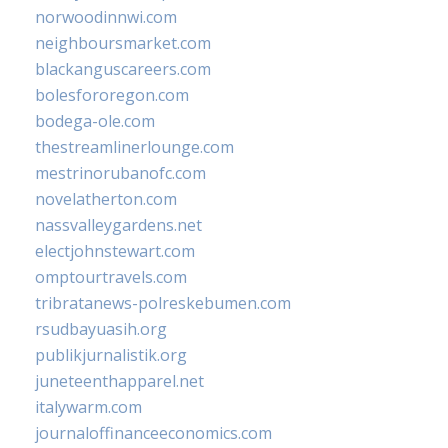
norwoodinnwi.com
neighboursmarket.com
blackanguscareers.com
bolesfororegon.com
bodega-ole.com
thestreamlinerlounge.com
mestrinorubanofc.com
novelatherton.com
nassvalleygardens.net
electjohnstewart.com
omptourtravels.com
tribratanews-polreskebumen.com
rsudbayuasih.org
publikjurnalistik.org
juneteenthapparel.net
italywarm.com
journaloffinanceeconomics.com