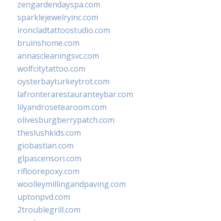
zengardendayspa.com
sparklejewelryinc.com
ironcladtattoostudio.com
bruinshome.com
annascleaningsvc.com
wolfcitytattoo.com
oysterbayturkeytrot.com
lafronterarestauranteybar.com
lilyandrosetearoom.com
olivesburgberrypatch.com
theslushkids.com
giobastian.com
glpascensori.com
rifloorepoxy.com
woolleymillingandpaving.com
uptonpvd.com
2troublegrill.com