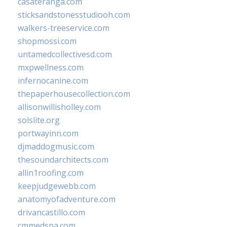
casateranga.com
sticksandstonesstudiooh.com
walkers-treeservice.com
shopmossi.com
untamedcollectivesd.com
mxpwellness.com
infernocanine.com
thepaperhousecollection.com
allisonwillisholley.com
solslite.org
portwayinn.com
djmaddogmusic.com
thesoundarchitects.com
allin1roofing.com
keepjudgewebb.com
anatomyofadventure.com
drivancastillo.com
cmmedspa.com