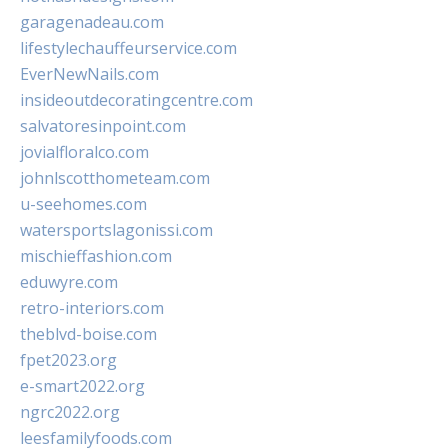
garagenadeau.com
lifestylechauffeurservice.com
EverNewNails.com
insideoutdecoratingcentre.com
salvatoresinpoint.com
jovialfloralco.com
johnlscotthometeam.com
u-seehomes.com
watersportslagonissi.com
mischieffashion.com
eduwyre.com
retro-interiors.com
theblvd-boise.com
fpet2023.org
e-smart2022.org
ngrc2022.org
leesfamilyfoods.com