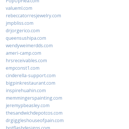
PopUpFlea.com
valueml.com
rebeccatorresjewelry.com
jmpbliss.com
drjorgerico.com
queensushipa.com
wendyweimerdds.com
ameri-camp.com
hrsreceivables.com
empconst1.com
cinderella-support.com
bigpinkrestaurant.com
inspirehuahin.com
memmingerspainting.com
jeremypbeasley.com
thesandwichdepotcos.com
drgiggleshouseofpain.com
hotflashdesigns.com