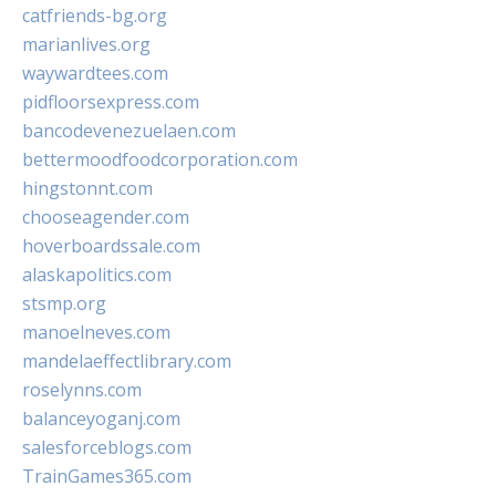
catfriends-bg.org
marianlives.org
waywardtees.com
pidfloorsexpress.com
bancodevenezuelaen.com
bettermoodfoodcorporation.com
hingstonnt.com
chooseagender.com
hoverboardssale.com
alaskapolitics.com
stsmp.org
manoelneves.com
mandelaeffectlibrary.com
roselynns.com
balanceyoganj.com
salesforceblogs.com
TrainGames365.com