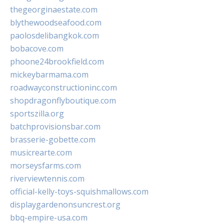
thegeorginaestate.com
blythewoodseafood.com
paolosdelibangkok.com
bobacove.com
phoone24brookfield.com
mickeybarmama.com
roadwayconstructioninc.com
shopdragonflyboutique.com
sportszilla.org
batchprovisionsbar.com
brasserie-gobette.com
musicrearte.com
morseysfarms.com
riverviewtennis.com
official-kelly-toys-squishmallows.com
displaygardenonsuncrest.org
bbq-empire-usa.com