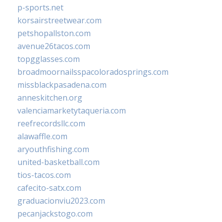
p-sports.net
korsairstreetwear.com
petshopallston.com
avenue26tacos.com
topgglasses.com
broadmoornailsspacoloradosprings.com
missblackpasadena.com
anneskitchen.org
valenciamarketytaqueria.com
reefrecordsllc.com
alawaffle.com
aryouthfishing.com
united-basketball.com
tios-tacos.com
cafecito-satx.com
graduacionviu2023.com
pecanjackstogo.com