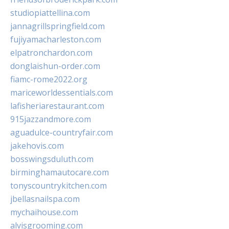
studiopiattellina.com
jannagrillspringfield.com
fujiyamacharleston.com
elpatronchardon.com
donglaishun-order.com
fiamc-rome2022.org
mariceworldessentials.com
lafisheriarestaurant.com
915jazzandmore.com
aguadulce-countryfair.com
jakehovis.com
bosswingsduluth.com
birminghamautocare.com
tonyscountrykitchen.com
jbellasnailspa.com
mychaihouse.com
alvisgrooming.com