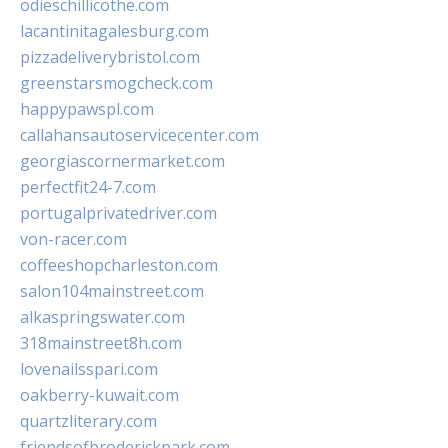
odieschillicothe.com
lacantinitagalesburg.com
pizzadeliverybristol.com
greenstarsmogcheck.com
happypawspl.com
callahansautoservicecenter.com
georgiascornermarket.com
perfectfit24-7.com
portugalprivatedriver.com
von-racer.com
coffeeshopcharleston.com
salon104mainstreet.com
alkaspringswater.com
318mainstreet8h.com
lovenailsspari.com
oakberry-kuwait.com
quartzliterary.com
friendsofbroderickpark.com