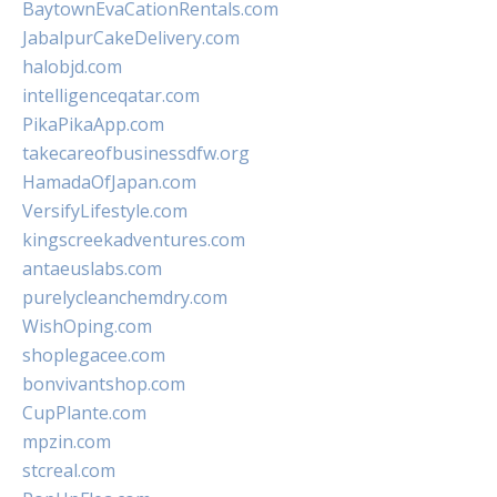
BaytownEvaCationRentals.com
JabalpurCakeDelivery.com
halobjd.com
intelligenceqatar.com
PikaPikaApp.com
takecareofbusinessdfw.org
HamadaOfJapan.com
VersifyLifestyle.com
kingscreekadventures.com
antaeuslabs.com
purelycleanchemdry.com
WishOping.com
shoplegacee.com
bonvivantshop.com
CupPlante.com
mpzin.com
stcreal.com