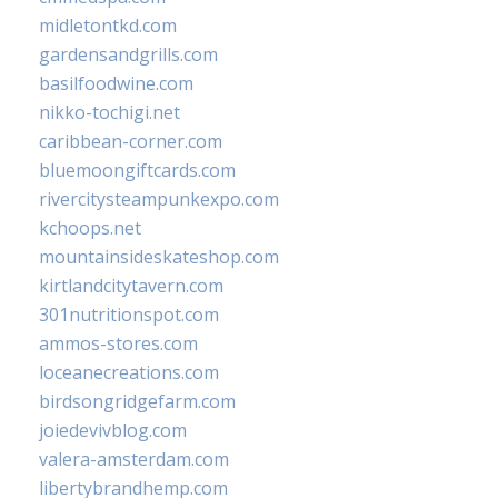
midletontkd.com
gardensandgrills.com
basilfoodwine.com
nikko-tochigi.net
caribbean-corner.com
bluemoongiftcards.com
rivercitysteampunkexpo.com
kchoops.net
mountainsideskateshop.com
kirtlandcitytavern.com
301nutritionspot.com
ammos-stores.com
loceanecreations.com
birdsongridgefarm.com
joiedevivblog.com
valera-amsterdam.com
libertybrandhemp.com