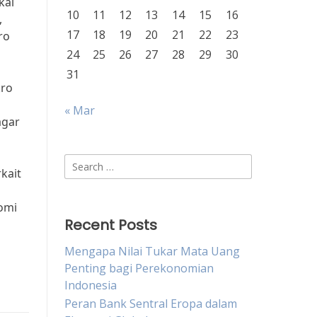
kal
10
11
12
13
14
15
16
,
17
18
19
20
21
22
23
ro
24
25
26
27
28
29
30
31
kro
« Mar
agar
Search
kait
for:
omi
Recent Posts
Mengapa Nilai Tukar Mata Uang
Penting bagi Perekonomian
Indonesia
Peran Bank Sentral Eropa dalam