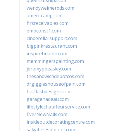
queensushipa.com
wendyweimerdds.com
ameri-camp.com
hrsreceivables.com
empconst1.com
cinderella-support.com
bigpinkrestaurant.com
inspirehuahin.com
memmingerspainting.com
jeremypbeasley.com
thesandwichdepotcos.com
drgiggleshouseofpain.com
hotflashdesigns.com
garagenadeau.com
lifestylechauffeurservice.com
EverNewNails.com
insideoutdecoratingcentre.com
salvatoresinpoint.com