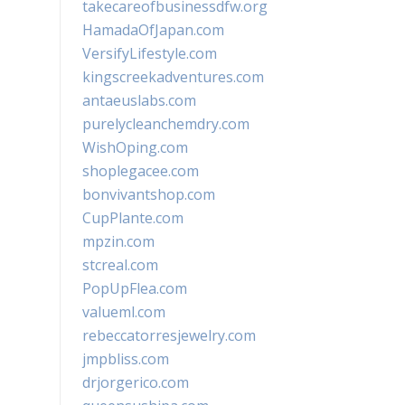
takecareofbusinessdfw.org
HamadaOfJapan.com
VersifyLifestyle.com
kingscreekadventures.com
antaeuslabs.com
purelycleanchemdry.com
WishOping.com
shoplegacee.com
bonvivantshop.com
CupPlante.com
mpzin.com
stcreal.com
PopUpFlea.com
valueml.com
rebeccatorresjewelry.com
jmpbliss.com
drjorgerico.com