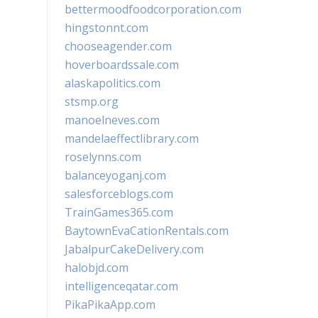
bettermoodfoodcorporation.com
hingstonnt.com
chooseagender.com
hoverboardssale.com
alaskapolitics.com
stsmp.org
manoelneves.com
mandelaeffectlibrary.com
roselynns.com
balanceyoganj.com
salesforceblogs.com
TrainGames365.com
BaytownEvaCationRentals.com
JabalpurCakeDelivery.com
halobjd.com
intelligenceqatar.com
PikaPikaApp.com