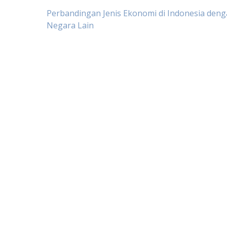
Post
Perbandingan Jenis Ekonomi di Indonesia den
Negara Lain
navigation