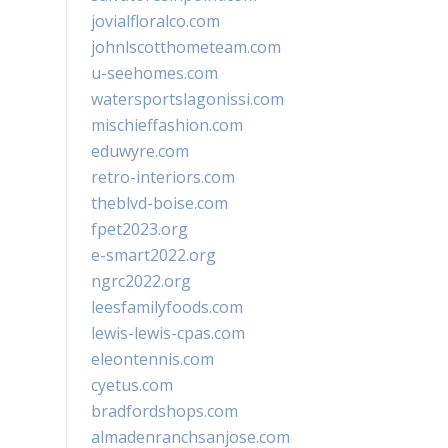
jovialfloralco.com
johnlscotthometeam.com
u-seehomes.com
watersportslagonissi.com
mischieffashion.com
eduwyre.com
retro-interiors.com
theblvd-boise.com
fpet2023.org
e-smart2022.org
ngrc2022.org
leesfamilyfoods.com
lewis-lewis-cpas.com
eleontennis.com
cyetus.com
bradfordshops.com
almadenranchsanjose.com