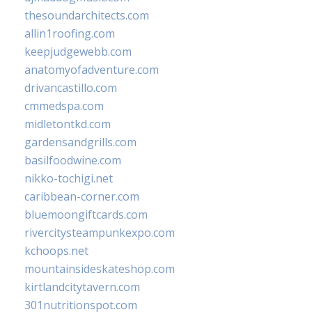
thesoundarchitects.com
allin1roofing.com
keepjudgewebb.com
anatomyofadventure.com
drivancastillo.com
cmmedspa.com
midletontkd.com
gardensandgrills.com
basilfoodwine.com
nikko-tochigi.net
caribbean-corner.com
bluemoongiftcards.com
rivercitysteampunkexpo.com
kchoops.net
mountainsideskateshop.com
kirtlandcitytavern.com
301nutritionspot.com