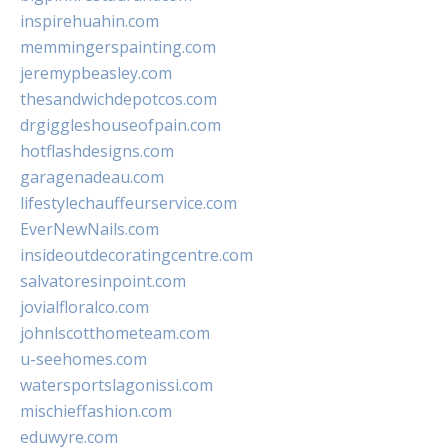
inspirehuahin.com
memmingerspainting.com
jeremypbeasley.com
thesandwichdepotcos.com
drgiggleshouseofpain.com
hotflashdesigns.com
garagenadeau.com
lifestylechauffeurservice.com
EverNewNails.com
insideoutdecoratingcentre.com
salvatoresinpoint.com
jovialfloralco.com
johnlscotthometeam.com
u-seehomes.com
watersportslagonissi.com
mischieffashion.com
eduwyre.com