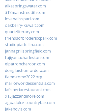
alkaspringswater.com
318mainstreet8h.com
lovenailsspari.com
oakberry-kuwait.com
quartzliterary.com
friendsofbroderickpark.com
studiopiattellina.com
jannagrillspringfield.com
fujiyamacharleston.com
elpatronchardon.com
donglaishun-order.com
fiamc-rome2022.org
mariceworldessentials.com
lafisheriarestaurant.com
915jazzandmore.com
aguadulce-countryfair.com
jakehovis.com