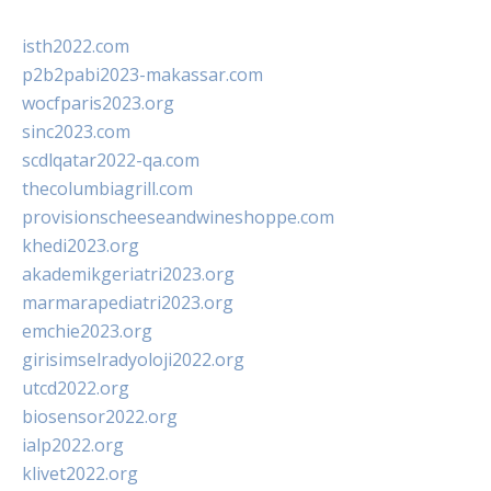
isth2022.com
p2b2pabi2023-makassar.com
wocfparis2023.org
sinc2023.com
scdlqatar2022-qa.com
thecolumbiagrill.com
provisionscheeseandwineshoppe.com
khedi2023.org
akademikgeriatri2023.org
marmarapediatri2023.org
emchie2023.org
girisimselradyoloji2022.org
utcd2022.org
biosensor2022.org
ialp2022.org
klivet2022.org