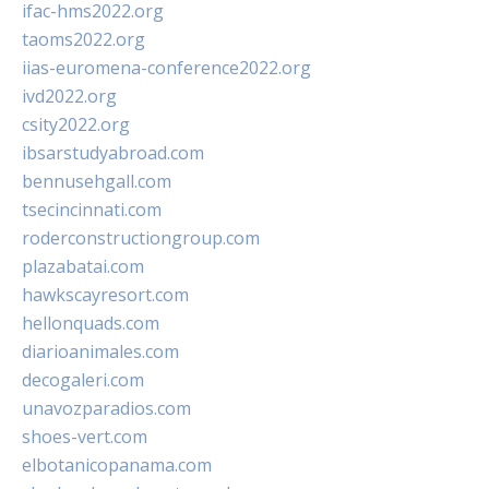
ifac-hms2022.org
taoms2022.org
iias-euromena-conference2022.org
ivd2022.org
csity2022.org
ibsarstudyabroad.com
bennusehgall.com
tsecincinnati.com
roderconstructiongroup.com
plazabatai.com
hawkscayresort.com
hellonquads.com
diarioanimales.com
decogaleri.com
unavozparadios.com
shoes-vert.com
elbotanicopanama.com