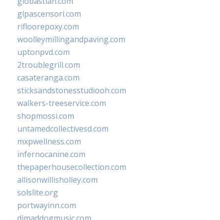
giobastian.com
glpascensori.com
rifloorepoxy.com
woolleymillingandpaving.com
uptonpvd.com
2troublegrill.com
casateranga.com
sticksandstonesstudiooh.com
walkers-treeservice.com
shopmossi.com
untamedcollectivesd.com
mxpwellness.com
infernocanine.com
thepaperhousecollection.com
allisonwillisholley.com
solslite.org
portwayinn.com
djmaddogmusic.com