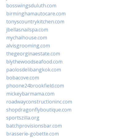
bosswingsduluth.com
birminghamautocare.com
tonyscountrykitchen.com
jbellasnailspa.com
mychaihouse.com
alvisgrooming.com
thegeorginaestate.com
blythewoodseafood.com
paolosdelibangkok.com
bobacove.com
phoone24brookfield.com
mickeybarmama.com
roadwayconstructioninc.com
shopdragonflyboutique.com
sportszilla.org
batchprovisionsbar.com
brasserie-gobette.com