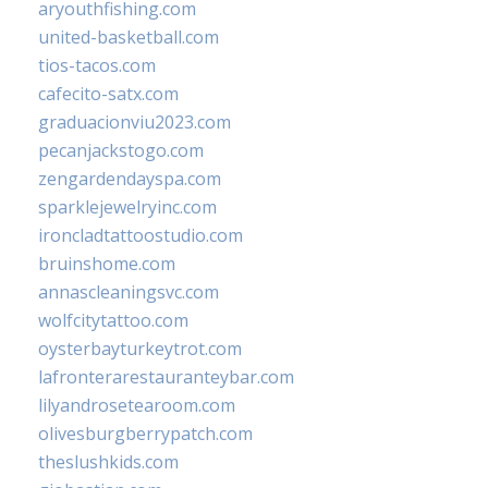
aryouthfishing.com
united-basketball.com
tios-tacos.com
cafecito-satx.com
graduacionviu2023.com
pecanjackstogo.com
zengardendayspa.com
sparklejewelryinc.com
ironcladtattoostudio.com
bruinshome.com
annascleaningsvc.com
wolfcitytattoo.com
oysterbayturkeytrot.com
lafronterarestauranteybar.com
lilyandrosetearoom.com
olivesburgberrypatch.com
theslushkids.com