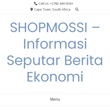
Skip
Call Us: +2782 444 YEAH
to
Cape Town, South Africa
content
SHOPMOSSI –
Informasi
Seputar Berita
Ekonomi
Menu