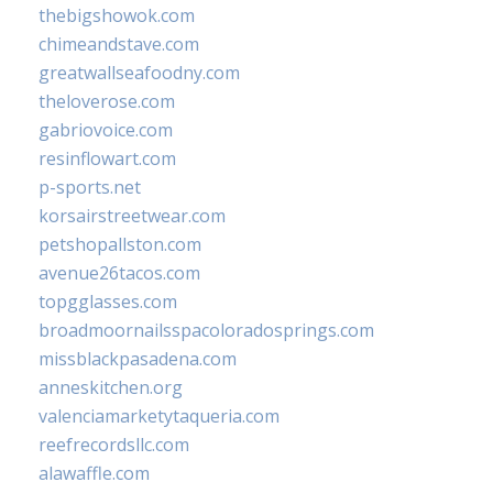
thebigshowok.com
chimeandstave.com
greatwallseafoodny.com
theloverose.com
gabriovoice.com
resinflowart.com
p-sports.net
korsairstreetwear.com
petshopallston.com
avenue26tacos.com
topgglasses.com
broadmoornailsspacoloradosprings.com
missblackpasadena.com
anneskitchen.org
valenciamarketytaqueria.com
reefrecordsllc.com
alawaffle.com