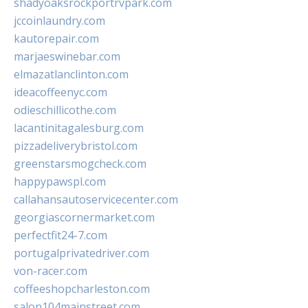
shadyoaksrockportrvpark.com
jccoinlaundry.com
kautorepair.com
marjaeswinebar.com
elmazatlanclinton.com
ideacoffeenyc.com
odieschillicothe.com
lacantinitagalesburg.com
pizzadeliverybristol.com
greenstarsmogcheck.com
happypawspl.com
callahansautoservicecenter.com
georgiascornermarket.com
perfectfit24-7.com
portugalprivatedriver.com
von-racer.com
coffeeshopcharleston.com
salon104mainstreet.com