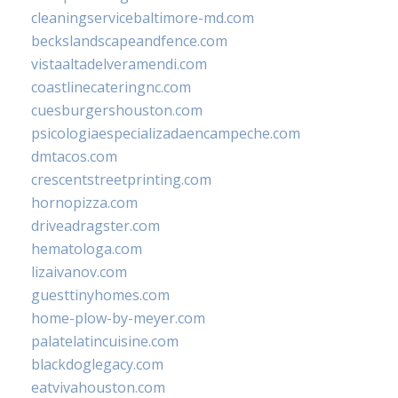
cleaningservicebaltimore-md.com
beckslandscapeandfence.com
vistaaltadelveramendi.com
coastlinecateringnc.com
cuesburgershouston.com
psicologiaespecializadaencampeche.com
dmtacos.com
crescentstreetprinting.com
hornopizza.com
driveadragster.com
hematologa.com
lizaivanov.com
guesttinyhomes.com
home-plow-by-meyer.com
palatelatincuisine.com
blackdoglegacy.com
eatvivahouston.com