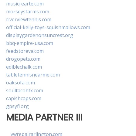
musicrearte.com
morseysfarms.com
riverviewtennis.com
official-kelly-toys-squishmallows.com
displaygardenonsuncrest.org
bbq-empire-usa.com
feedstoreva.com
drogopets.com
ediblechalk.com
tabletennisnearme.com
oaksofa.com
soultacohtx.com
capishcaps.com
gpsyfl.org
MEDIA PARTNER III
vwrepairarlington.com