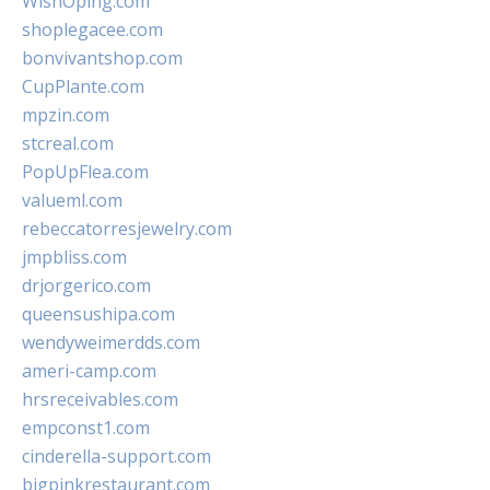
WishOping.com
shoplegacee.com
bonvivantshop.com
CupPlante.com
mpzin.com
stcreal.com
PopUpFlea.com
valueml.com
rebeccatorresjewelry.com
jmpbliss.com
drjorgerico.com
queensushipa.com
wendyweimerdds.com
ameri-camp.com
hrsreceivables.com
empconst1.com
cinderella-support.com
bigpinkrestaurant.com