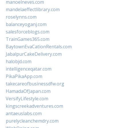
manoelneves.com
mandelaeffectlibrary.com
roselynns.com
balanceyoganj.com
salesforceblogs.com
TrainGames365.com
BaytownEvaCationRentals.com
JabalpurCakeDelivery.com
halobjd.com
intelligenceqatar.com
PikaPikaApp.com
takecareofbusinessdfw.org
HamadaOfJapan.com
VersifyLifestyle.com
kingscreekadventures.com
antaeuslabs.com
purelycleanchemdry.com