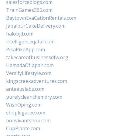
salesforceblogs.com
TrainGames365.com
BaytownEvaCationRentals.com
JabalpurCakeDelivery.com
halobjd.com
intelligenceqatar.com
PikaPikaApp.com
takecareofbusinessdfw.org
HamadaOfJapan.com
VersifyLifestyle.com
kingscreekadventures.com
antaeuslabs.com
purelycleanchemdry.com
WishOping.com
shoplegacee.com
bonvivantshop.com
CupPlante.com