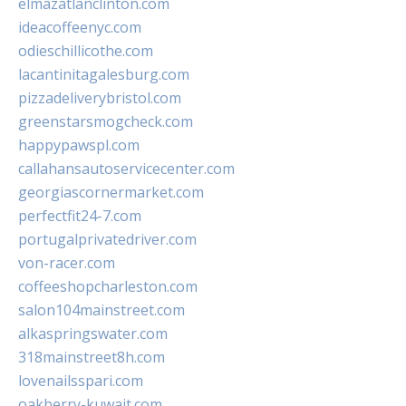
elmazatlanclinton.com
ideacoffeenyc.com
odieschillicothe.com
lacantinitagalesburg.com
pizzadeliverybristol.com
greenstarsmogcheck.com
happypawspl.com
callahansautoservicecenter.com
georgiascornermarket.com
perfectfit24-7.com
portugalprivatedriver.com
von-racer.com
coffeeshopcharleston.com
salon104mainstreet.com
alkaspringswater.com
318mainstreet8h.com
lovenailsspari.com
oakberry-kuwait.com