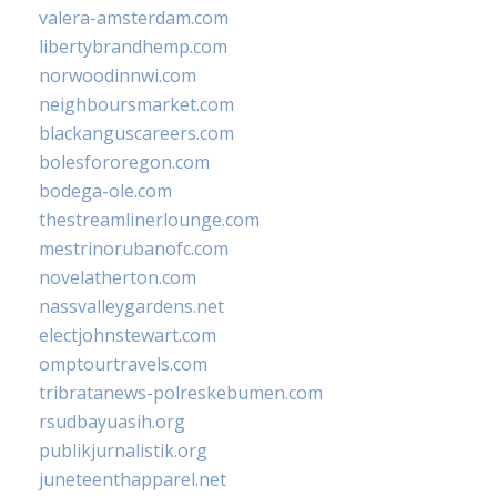
valera-amsterdam.com
libertybrandhemp.com
norwoodinnwi.com
neighboursmarket.com
blackanguscareers.com
bolesfororegon.com
bodega-ole.com
thestreamlinerlounge.com
mestrinorubanofc.com
novelatherton.com
nassvalleygardens.net
electjohnstewart.com
omptourtravels.com
tribratanews-polreskebumen.com
rsudbayuasih.org
publikjurnalistik.org
juneteenthapparel.net