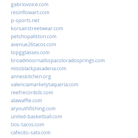
gabriovoice.com
resinflowart.com
p-sports.net
korsairstreetwear.com
petshopallston.com
avenue26tacos.com
topgglasses.com
broadmoornailsspacoloradosprings.com
missblackpasadena.com
anneskitchen.org
valenciamarketytaqueria.com
reefrecordsllc.com
alawaffle.com
aryouthfishing.com
united-basketball.com
tios-tacos.com
cafecito-satx.com