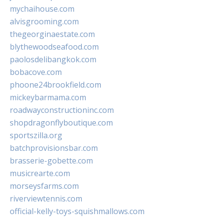
mychaihouse.com
alvisgrooming.com
thegeorginaestate.com
blythewoodseafood.com
paolosdelibangkok.com
bobacove.com
phoone24brookfield.com
mickeybarmama.com
roadwayconstructioninc.com
shopdragonflyboutique.com
sportszilla.org
batchprovisionsbar.com
brasserie-gobette.com
musicrearte.com
morseysfarms.com
riverviewtennis.com
official-kelly-toys-squishmallows.com