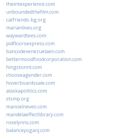
theintexperience.com
unboundedthefilm.com
catfriends-bg.org
marianlives.org
waywardtees.com
pidfloorsexpress.com
bancodevenezuelaen.com
bettermoodfoodcorporation.com
hingstonnt.com
chooseagender.com
hoverboardssale.com
alaskapolitics.com
stsmp.org
manoelneves.com
mandelaeffectlibrary.com
roselynns.com
balanceyoganj.com