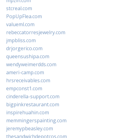
mpzin.com
stcreal.com
PopUpFlea.com
valueml.com
rebeccatorresjewelry.com
jmpbliss.com
drjorgerico.com
queensushipa.com
wendyweimerdds.com
ameri-camp.com
hrsreceivables.com
empconst1.com
cinderella-support.com
bigpinkrestaurant.com
inspirehuahin.com
memmingerspainting.com
jeremypbeasley.com
thesandwichdepotcos.com