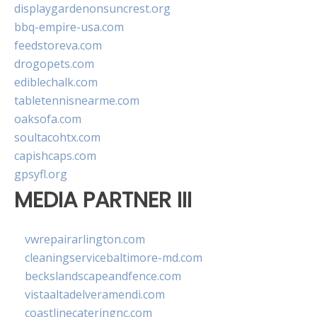
displaygardenonsuncrest.org
bbq-empire-usa.com
feedstoreva.com
drogopets.com
ediblechalk.com
tabletennisnearme.com
oaksofa.com
soultacohtx.com
capishcaps.com
gpsyfl.org
MEDIA PARTNER III
vwrepairarlington.com
cleaningservicebaltimore-md.com
beckslandscapeandfence.com
vistaaltadelveramendi.com
coastlinecateringnc.com