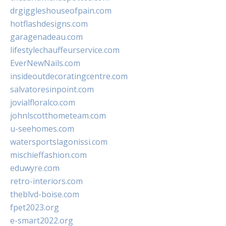
drgiggleshouseofpain.com
hotflashdesigns.com
garagenadeau.com
lifestylechauffeurservice.com
EverNewNails.com
insideoutdecoratingcentre.com
salvatoresinpoint.com
jovialfloralco.com
johnlscotthometeam.com
u-seehomes.com
watersportslagonissi.com
mischieffashion.com
eduwyre.com
retro-interiors.com
theblvd-boise.com
fpet2023.org
e-smart2022.org