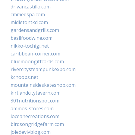
drivancastillo.com
cmmedspa.com
midletontkd.com
gardensandgrills.com
basilfoodwine.com
nikko-tochigi.net
caribbean-corner.com
bluemoongiftcards.com
rivercitysteampunkexpo.com
kchoops.net
mountainsideskateshop.com
kirtlandcitytavern.com
301nutritionspot.com
ammos-stores.com
loceanecreations.com
birdsongridgefarm.com
joiedevivblog.com