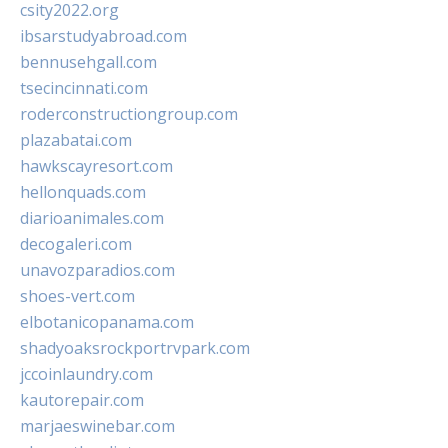
csity2022.org
ibsarstudyabroad.com
bennusehgall.com
tsecincinnati.com
roderconstructiongroup.com
plazabatai.com
hawkscayresort.com
hellonquads.com
diarioanimales.com
decogaleri.com
unavozparadios.com
shoes-vert.com
elbotanicopanama.com
shadyoaksrockportrvpark.com
jccoinlaundry.com
kautorepair.com
marjaeswinebar.com