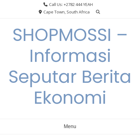
Skip
Call Us: +2782 444 YEAH
to
Cape Town, South Africa
content
SHOPMOSSI –
Informasi
Seputar Berita
Ekonomi
Menu