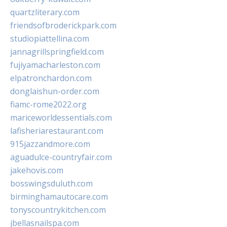
quartzliterary.com
friendsofbroderickpark.com
studiopiattellina.com
jannagrillspringfield.com
fujiyamacharleston.com
elpatronchardon.com
donglaishun-order.com
fiamc-rome2022.org
mariceworldessentials.com
lafisheriarestaurant.com
915jazzandmore.com
aguadulce-countryfair.com
jakehovis.com
bosswingsduluth.com
birminghamautocare.com
tonyscountrykitchen.com
jbellasnailspa.com