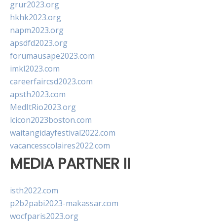
grur2023.org
hkhk2023.org
napm2023.org
apsdfd2023.org
forumausape2023.com
imkl2023.com
careerfaircsd2023.com
apsth2023.com
MedItRio2023.org
lcicon2023boston.com
waitangidayfestival2022.com
vacancesscolaires2022.com
MEDIA PARTNER II
isth2022.com
p2b2pabi2023-makassar.com
wocfparis2023.org