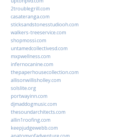
uptonpvd.com
2troublegrill.com
casateranga.com
sticksandstonesstudiooh.com
walkers-treeservice.com
shopmossi.com
untamedcollectivesd.com
mxpwellness.com
infernocanine.com
thepaperhousecollection.com
allisonwillisholley.com
solslite.org
portwayinn.com
djmaddogmusic.com
thesoundarchitects.com
allin1roofing.com
keepjudgewebb.com
anatomyofadventure.com