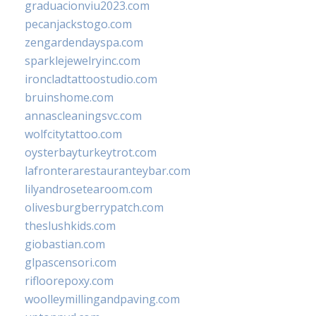
graduacionviu2023.com
pecanjackstogo.com
zengardendayspa.com
sparklejewelryinc.com
ironcladtattoostudio.com
bruinshome.com
annascleaningsvc.com
wolfcitytattoo.com
oysterbayturkeytrot.com
lafronterarestauranteybar.com
lilyandrosetearoom.com
olivesburgberrypatch.com
theslushkids.com
giobastian.com
glpascensori.com
rifloorepoxy.com
woolleymillingandpaving.com