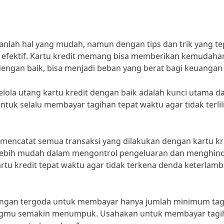
anlah hal yang mudah, namun dengan tips dan trik yang te
h efektif. Kartu kredit memang bisa memberikan kemudaha
 dengan baik, bisa menjadi beban yang berat bagi keuangan 
lola utang kartu kredit dengan baik adalah kunci utama d
ntuk selalu membayar tagihan tepat waktu agar tidak terlil
 mencatat semua transaksi yang dilakukan dengan kartu kr
 lebih mudah dalam mengontrol pengeluaran dan menghind
kartu kredit tepat waktu agar tidak terkena denda keterlam
“Jangan tergoda untuk membayar hanya jumlah minimum ta
tangmu semakin menumpuk. Usahakan untuk membayar tagi