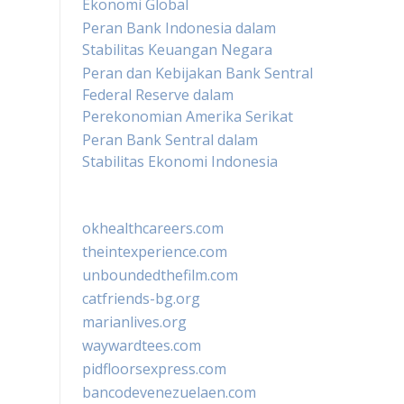
Ekonomi Global
Peran Bank Indonesia dalam
Stabilitas Keuangan Negara
Peran dan Kebijakan Bank Sentral
Federal Reserve dalam
Perekonomian Amerika Serikat
Peran Bank Sentral dalam
Stabilitas Ekonomi Indonesia
okhealthcareers.com
theintexperience.com
unboundedthefilm.com
catfriends-bg.org
marianlives.org
waywardtees.com
pidfloorsexpress.com
bancodevenezuelaen.com