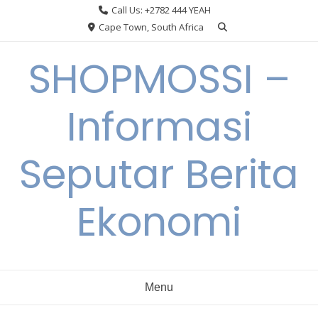
Skip
Call Us: +2782 444 YEAH
to
Cape Town, South Africa
content
SHOPMOSSI –
Informasi
Seputar Berita
Ekonomi
Menu