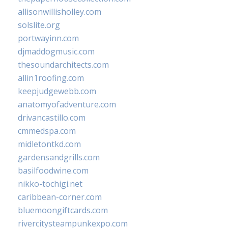
allisonwillisholley.com
solslite.org
portwayinn.com
djmaddogmusic.com
thesoundarchitects.com
allin1roofing.com
keepjudgewebb.com
anatomyofadventure.com
drivancastillo.com
cmmedspa.com
midletontkd.com
gardensandgrills.com
basilfoodwine.com
nikko-tochigi.net
caribbean-corner.com
bluemoongiftcards.com
rivercitysteampunkexpo.com