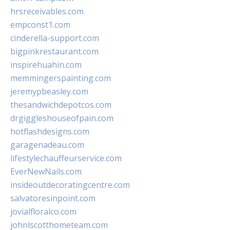
hrsreceivables.com
empconst1.com
cinderella-support.com
bigpinkrestaurant.com
inspirehuahin.com
memmingerspainting.com
jeremypbeasley.com
thesandwichdepotcos.com
drgiggleshouseofpain.com
hotflashdesigns.com
garagenadeau.com
lifestylechauffeurservice.com
EverNewNails.com
insideoutdecoratingcentre.com
salvatoresinpoint.com
jovialfloralco.com
johnlscotthometeam.com