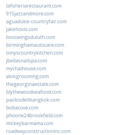
lafisheriarestaurant.com
915jazzandmore.com
aguadulce-countryfair.com
jakehovis.com
bosswingsduluth.com
birminghamautocare.com
tonyscountrykitchen.com
jbellasnailspa.com
mychaihouse.com
alvisgrooming.com
thegeorginaestate.com
blythewoodseafood.com
paolosdelibangkok.com
bobacove.com
phoone24brookfield.com
mickeybarmama.com
roadwayconstructioninc.com