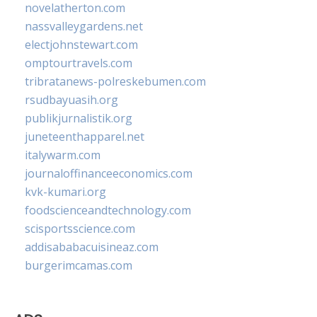
novelatherton.com
nassvalleygardens.net
electjohnstewart.com
omptourtravels.com
tribratanews-polreskebumen.com
rsudbayuasih.org
publikjurnalistik.org
juneteenthapparel.net
italywarm.com
journaloffinanceeconomics.com
kvk-kumari.org
foodscienceandtechnology.com
scisportsscience.com
addisababacuisineaz.com
burgerimcamas.com