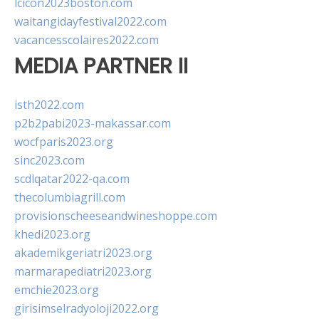
lcicon2023boston.com
waitangidayfestival2022.com
vacancesscolaires2022.com
MEDIA PARTNER II
isth2022.com
p2b2pabi2023-makassar.com
wocfparis2023.org
sinc2023.com
scdlqatar2022-qa.com
thecolumbiagrill.com
provisionscheeseandwineshoppe.com
khedi2023.org
akademikgeriatri2023.org
marmarapediatri2023.org
emchie2023.org
girisimselradyoloji2022.org