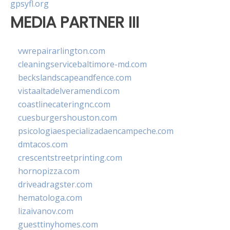
gpsyfl.org
MEDIA PARTNER III
vwrepairarlington.com
cleaningservicebaltimore-md.com
beckslandscapeandfence.com
vistaaltadelveramendi.com
coastlinecateringnc.com
cuesburgershouston.com
psicologiaespecializadaencampeche.com
dmtacos.com
crescentstreetprinting.com
hornopizza.com
driveadragster.com
hematologa.com
lizaivanov.com
guesttinyhomes.com