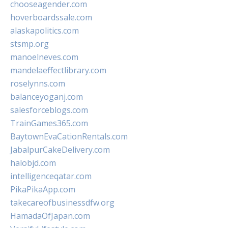
chooseagender.com
hoverboardssale.com
alaskapolitics.com
stsmp.org
manoelneves.com
mandelaeffectlibrary.com
roselynns.com
balanceyoganj.com
salesforceblogs.com
TrainGames365.com
BaytownEvaCationRentals.com
JabalpurCakeDelivery.com
halobjd.com
intelligenceqatar.com
PikaPikaApp.com
takecareofbusinessdfw.org
HamadaOfJapan.com