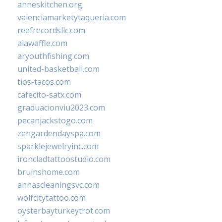
anneskitchen.org
valenciamarketytaqueria.com
reefrecordsllc.com
alawaffle.com
aryouthfishing.com
united-basketball.com
tios-tacos.com
cafecito-satx.com
graduacionviu2023.com
pecanjackstogo.com
zengardendayspa.com
sparklejewelryinc.com
ironcladtattoostudio.com
bruinshome.com
annascleaningsvc.com
wolfcitytattoo.com
oysterbayturkeytrot.com