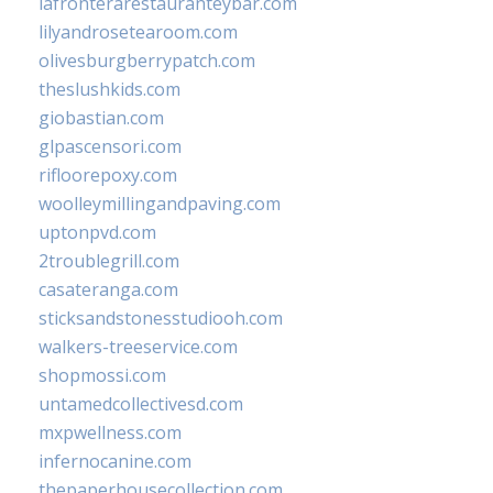
lafronterarestauranteybar.com
lilyandrosetearoom.com
olivesburgberrypatch.com
theslushkids.com
giobastian.com
glpascensori.com
rifloorepoxy.com
woolleymillingandpaving.com
uptonpvd.com
2troublegrill.com
casateranga.com
sticksandstonesstudiooh.com
walkers-treeservice.com
shopmossi.com
untamedcollectivesd.com
mxpwellness.com
infernocanine.com
thepaperhousecollection.com