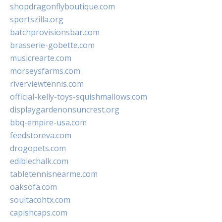
shopdragonflyboutique.com
sportszilla.org
batchprovisionsbar.com
brasserie-gobette.com
musicrearte.com
morseysfarms.com
riverviewtennis.com
official-kelly-toys-squishmallows.com
displaygardenonsuncrest.org
bbq-empire-usa.com
feedstoreva.com
drogopets.com
ediblechalk.com
tabletennisnearme.com
oaksofa.com
soultacohtx.com
capishcaps.com