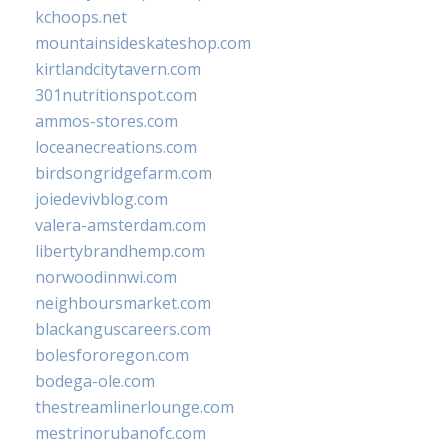
kchoops.net
mountainsideskateshop.com
kirtlandcitytavern.com
301nutritionspot.com
ammos-stores.com
loceanecreations.com
birdsongridgefarm.com
joiedevivblog.com
valera-amsterdam.com
libertybrandhemp.com
norwoodinnwi.com
neighboursmarket.com
blackanguscareers.com
bolesfororegon.com
bodega-ole.com
thestreamlinerlounge.com
mestrinorubanofc.com