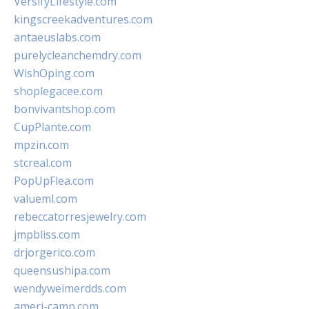
VersifyLifestyle.com
kingscreekadventures.com
antaeuslabs.com
purelycleanchemdry.com
WishOping.com
shoplegacee.com
bonvivantshop.com
CupPlante.com
mpzin.com
stcreal.com
PopUpFlea.com
valueml.com
rebeccatorresjewelry.com
jmpbliss.com
drjorgerico.com
queensushipa.com
wendyweimerdds.com
ameri-camp.com