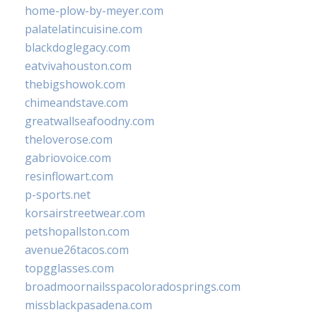
home-plow-by-meyer.com
palatelatincuisine.com
blackdoglegacy.com
eatvivahouston.com
thebigshowok.com
chimeandstave.com
greatwallseafoodny.com
theloverose.com
gabriovoice.com
resinflowart.com
p-sports.net
korsairstreetwear.com
petshopallston.com
avenue26tacos.com
topgglasses.com
broadmoornailsspacoloradosprings.com
missblackpasadena.com