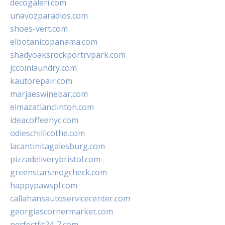
decogaleri.com
unavozparadios.com
shoes-vert.com
elbotanicopanama.com
shadyoaksrockportrvpark.com
jccoinlaundry.com
kautorepair.com
marjaeswinebar.com
elmazatlanclinton.com
ideacoffeenyc.com
odieschillicothe.com
lacantinitagalesburg.com
pizzadeliverybristol.com
greenstarsmogcheck.com
happypawspl.com
callahansautoservicecenter.com
georgiascornermarket.com
perfectfit24-7.com