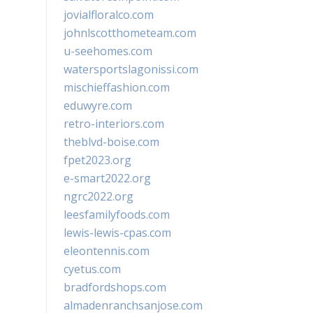
jovialfloralco.com
johnlscotthometeam.com
u-seehomes.com
watersportslagonissi.com
mischieffashion.com
eduwyre.com
retro-interiors.com
theblvd-boise.com
fpet2023.org
e-smart2022.org
ngrc2022.org
leesfamilyfoods.com
lewis-lewis-cpas.com
eleontennis.com
cyetus.com
bradfordshops.com
almadenranchsanjose.com