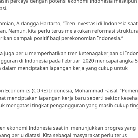
masih percaya dengan potensi ekonomi Indonesia meskipun
si.
an, Airlangga Hartarto, “Tren investasi di Indonesia saat 
n. Namun, kita perlu terus melakukan reformasi struktura
rikan dampak positif bagi perekonomian Indonesia.”
ta juga perlu memperhatikan tren ketenagakerjaan di Indo
angguran di Indonesia pada Februari 2020 mencapai angka 5
n dalam menciptakan lapangan kerja yang cukup untuk
 on Economics (CORE) Indonesia, Mohammad Faisal, “Pemer
at menciptakan lapangan kerja baru seperti sektor keseha
ntuk mengatasi tingkat pengangguran yang masih cukup ting
en ekonomi Indonesia saat ini menunjukkan progres yang
ng perlu diatasi. Kita sebagai masyarakat perlu terus