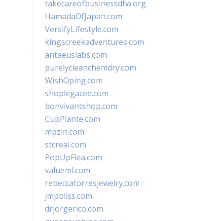
takecareofbusinessdfw.org
HamadaOfJapan.com
VersifyLifestyle.com
kingscreekadventures.com
antaeuslabs.com
purelycleanchemdry.com
WishOping.com
shoplegacee.com
bonvivantshop.com
CupPlante.com
mpzin.com
stcreal.com
PopUpFlea.com
valueml.com
rebeccatorresjewelry.com
jmpbliss.com
drjorgerico.com