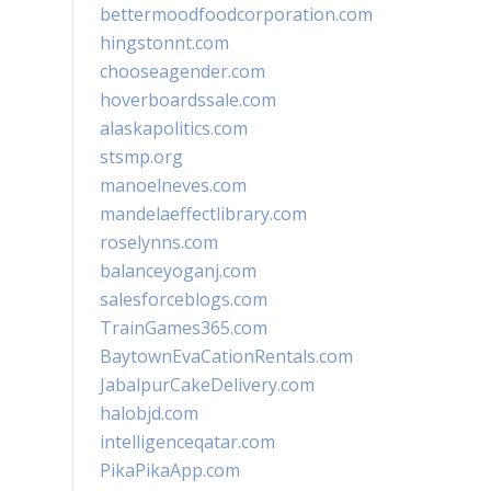
bettermoodfoodcorporation.com
hingstonnt.com
chooseagender.com
hoverboardssale.com
alaskapolitics.com
stsmp.org
manoelneves.com
mandelaeffectlibrary.com
roselynns.com
balanceyoganj.com
salesforceblogs.com
TrainGames365.com
BaytownEvaCationRentals.com
JabalpurCakeDelivery.com
halobjd.com
intelligenceqatar.com
PikaPikaApp.com