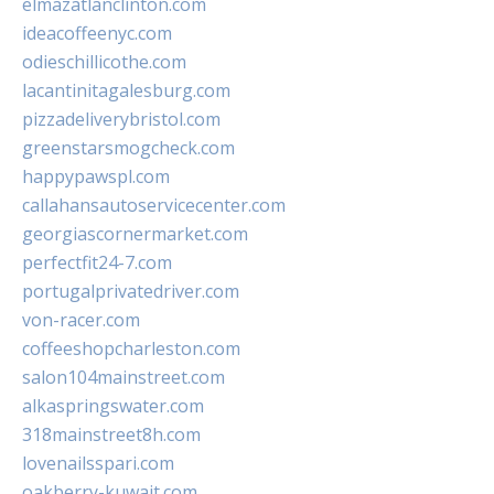
elmazatlanclinton.com
ideacoffeenyc.com
odieschillicothe.com
lacantinitagalesburg.com
pizzadeliverybristol.com
greenstarsmogcheck.com
happypawspl.com
callahansautoservicecenter.com
georgiascornermarket.com
perfectfit24-7.com
portugalprivatedriver.com
von-racer.com
coffeeshopcharleston.com
salon104mainstreet.com
alkaspringswater.com
318mainstreet8h.com
lovenailsspari.com
oakberry-kuwait.com