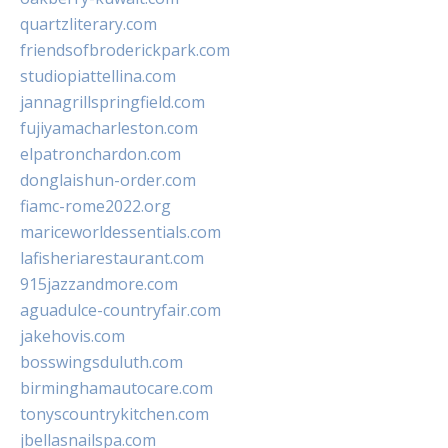
quartzliterary.com
friendsofbroderickpark.com
studiopiattellina.com
jannagrillspringfield.com
fujiyamacharleston.com
elpatronchardon.com
donglaishun-order.com
fiamc-rome2022.org
mariceworldessentials.com
lafisheriarestaurant.com
915jazzandmore.com
aguadulce-countryfair.com
jakehovis.com
bosswingsduluth.com
birminghamautocare.com
tonyscountrykitchen.com
jbellasnailspa.com