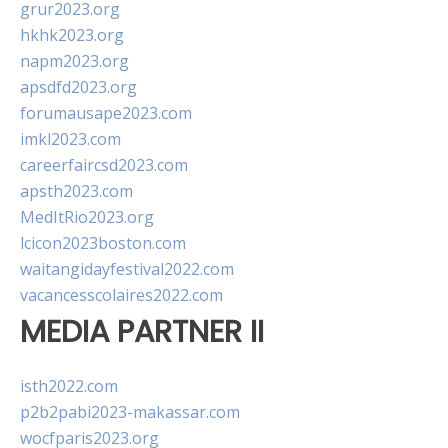
grur2023.org
hkhk2023.org
napm2023.org
apsdfd2023.org
forumausape2023.com
imkl2023.com
careerfaircsd2023.com
apsth2023.com
MedItRio2023.org
lcicon2023boston.com
waitangidayfestival2022.com
vacancesscolaires2022.com
MEDIA PARTNER II
isth2022.com
p2b2pabi2023-makassar.com
wocfparis2023.org