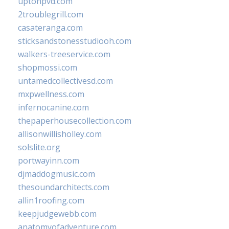
uptonpvd.com
2troublegrill.com
casateranga.com
sticksandstonesstudiooh.com
walkers-treeservice.com
shopmossi.com
untamedcollectivesd.com
mxpwellness.com
infernocanine.com
thepaperhousecollection.com
allisonwillisholley.com
solslite.org
portwayinn.com
djmaddogmusic.com
thesoundarchitects.com
allin1roofing.com
keepjudgewebb.com
anatomyofadventure.com