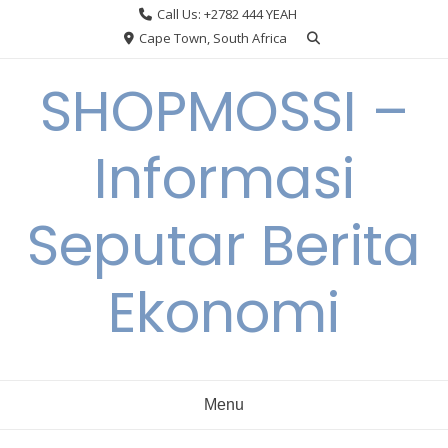
Skip
Call Us: +2782 444 YEAH
to
Cape Town, South Africa
content
SHOPMOSSI –
Informasi
Seputar Berita
Ekonomi
Menu