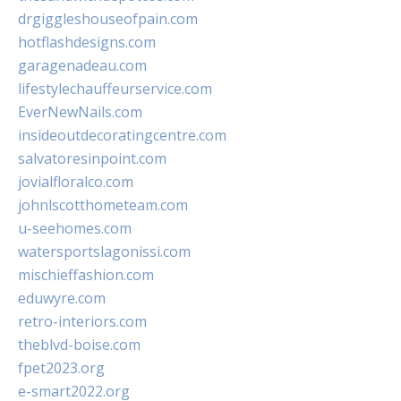
drgiggleshouseofpain.com
hotflashdesigns.com
garagenadeau.com
lifestylechauffeurservice.com
EverNewNails.com
insideoutdecoratingcentre.com
salvatoresinpoint.com
jovialfloralco.com
johnlscotthometeam.com
u-seehomes.com
watersportslagonissi.com
mischieffashion.com
eduwyre.com
retro-interiors.com
theblvd-boise.com
fpet2023.org
e-smart2022.org