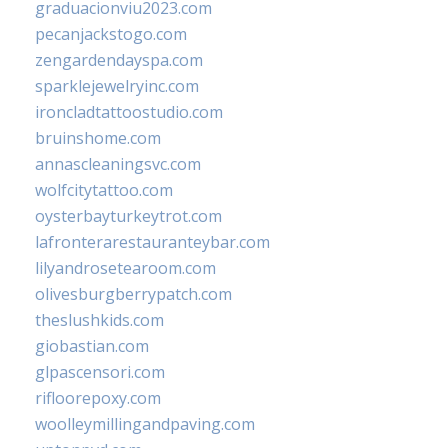
graduacionviu2023.com
pecanjackstogo.com
zengardendayspa.com
sparklejewelryinc.com
ironcladtattoostudio.com
bruinshome.com
annascleaningsvc.com
wolfcitytattoo.com
oysterbayturkeytrot.com
lafronterarestauranteybar.com
lilyandrosetearoom.com
olivesburgberrypatch.com
theslushkids.com
giobastian.com
glpascensori.com
rifloorepoxy.com
woolleymillingandpaving.com