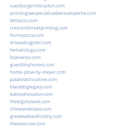
cuesburgershouston.com
psicologiaespecializadaencampeche.com
dmtacos.com
crescentstreetprinting.com
hornopizza.com
driveadragster.com
hematologa.com
lizaivanov.com
guesttinyhomes.com
home-plow-by-meyer.com
palatelatincuisine.com
blackdoglegacy.com
eatvivahouston.com
thebigshowok.com
chimeandstave.com
greatwallseafoodny.com
theloverose.com