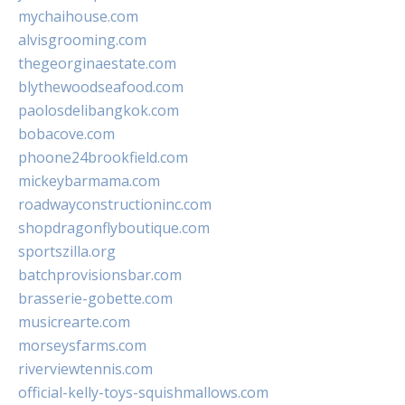
mychaihouse.com
alvisgrooming.com
thegeorginaestate.com
blythewoodseafood.com
paolosdelibangkok.com
bobacove.com
phoone24brookfield.com
mickeybarmama.com
roadwayconstructioninc.com
shopdragonflyboutique.com
sportszilla.org
batchprovisionsbar.com
brasserie-gobette.com
musicrearte.com
morseysfarms.com
riverviewtennis.com
official-kelly-toys-squishmallows.com