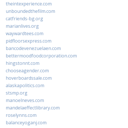
theintexperience.com
unboundedthefilm.com
catfriends-bg.org
marianlives.org
waywardtees.com
pidfloorsexpress.com
bancodevenezuelaen.com
bettermoodfoodcorporation.com
hingstonnt.com
chooseagender.com
hoverboardssale.com
alaskapolitics.com
stsmp.org
manoelneves.com
mandelaeffectlibrary.com
roselynns.com
balanceyoganj.com