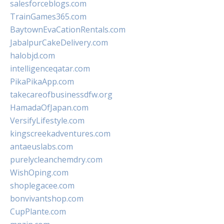
salesforceblogs.com
TrainGames365.com
BaytownEvaCationRentals.com
JabalpurCakeDelivery.com
halobjd.com
intelligenceqatar.com
PikaPikaApp.com
takecareofbusinessdfw.org
HamadaOfJapan.com
VersifyLifestyle.com
kingscreekadventures.com
antaeuslabs.com
purelycleanchemdry.com
WishOping.com
shoplegacee.com
bonvivantshop.com
CupPlante.com