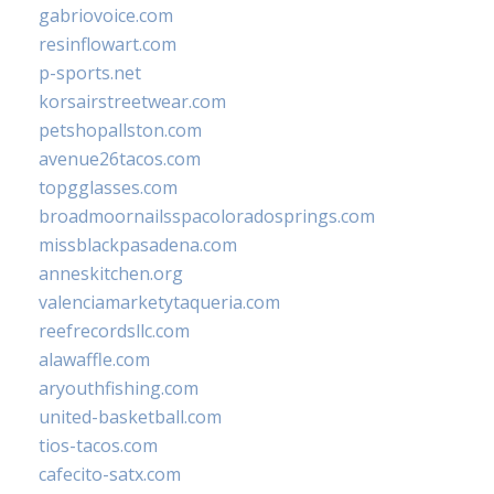
gabriovoice.com
resinflowart.com
p-sports.net
korsairstreetwear.com
petshopallston.com
avenue26tacos.com
topgglasses.com
broadmoornailsspacoloradosprings.com
missblackpasadena.com
anneskitchen.org
valenciamarketytaqueria.com
reefrecordsllc.com
alawaffle.com
aryouthfishing.com
united-basketball.com
tios-tacos.com
cafecito-satx.com