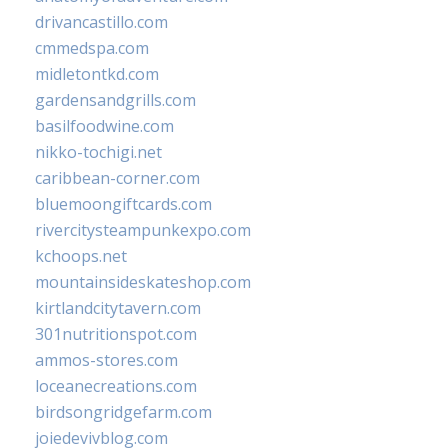
drivancastillo.com
cmmedspa.com
midletontkd.com
gardensandgrills.com
basilfoodwine.com
nikko-tochigi.net
caribbean-corner.com
bluemoongiftcards.com
rivercitysteampunkexpo.com
kchoops.net
mountainsideskateshop.com
kirtlandcitytavern.com
301nutritionspot.com
ammos-stores.com
loceanecreations.com
birdsongridgefarm.com
joiedevivblog.com