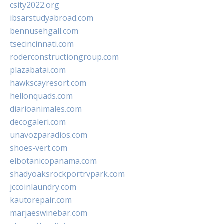
csity2022.org
ibsarstudyabroad.com
bennusehgall.com
tsecincinnati.com
roderconstructiongroup.com
plazabatai.com
hawkscayresort.com
hellonquads.com
diarioanimales.com
decogaleri.com
unavozparadios.com
shoes-vert.com
elbotanicopanama.com
shadyoaksrockportrvpark.com
jccoinlaundry.com
kautorepair.com
marjaeswinebar.com