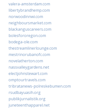
valera-amsterdam.com
libertybrandhemp.com
norwoodinnwi.com
neighboursmarket.com
blackanguscareers.com
bolesfororegon.com
bodega-ole.com
thestreamlinerlounge.com
mestrinorubanofc.com
novelatherton.com
nassvalleygardens.net
electjohnstewart.com
omptourtravels.com
tribratanews-polreskebumen.com
rsudbayuasih.org
publikjurnalistik.org
juneteenthapparel.net