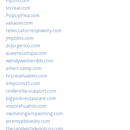
mpzin.com
stcreal.com
PopUpFlea.com
valueml.com
rebeccatorresjewelry.com
jmpbliss.com
drjorgerico.com
queensushipa.com
wendyweimerdds.com
ameri-camp.com
hrsreceivables.com
empconst1.com
cinderella-support.com
bigpinkrestaurant.com
inspirehuahin.com
memmingerspainting.com
jeremypbeasley.com
thesandwichdepotcos.com