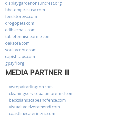
displaygardenonsuncrest.org
bbq-empire-usa.com
feedstoreva.com
drogopets.com
ediblechalk.com
tabletennisnearme.com
oaksofa.com
soultacohtx.com
capishcaps.com
gpsyfl.org
MEDIA PARTNER III
vwrepairarlington.com
cleaningservicebaltimore-md.com
beckslandscapeandfence.com
vistaaltadelveramendi.com
coastlinecateringnc.com