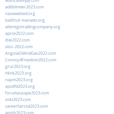
advocatevijay.com
adlibilimler2023.com
naswwebed.org
balithut-manado.org
alteregotradingcompany.org
aprce2022.com
ibie2022.com
sbcc-2022.com
AngolaOilAndGas2022.com
Convoy4Freedom2022.com
grur2023.org
hkhk2023.org
napm2023.org
apsdfd2023.org
forumausape2023.com
imkl2023.com
careerfaircsd2023.com
apsth2023.com