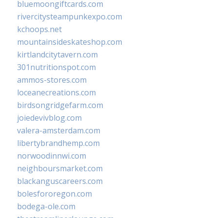
bluemoongiftcards.com
rivercitysteampunkexpo.com
kchoops.net
mountainsideskateshop.com
kirtlandcitytavern.com
301nutritionspot.com
ammos-stores.com
loceanecreations.com
birdsongridgefarm.com
joiedevivblog.com
valera-amsterdam.com
libertybrandhemp.com
norwoodinnwi.com
neighboursmarket.com
blackanguscareers.com
bolesfororegon.com
bodega-ole.com