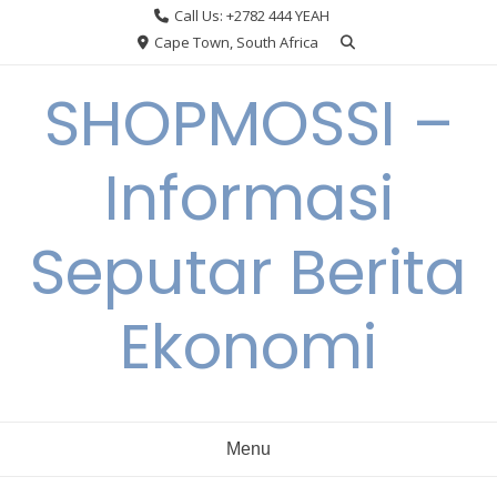
Skip
Call Us: +2782 444 YEAH
to
Cape Town, South Africa
content
SHOPMOSSI –
Informasi
Seputar Berita
Ekonomi
Menu