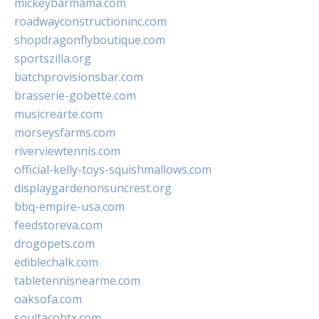
mickeybarmama.com
roadwayconstructioninc.com
shopdragonflyboutique.com
sportszilla.org
batchprovisionsbar.com
brasserie-gobette.com
musicrearte.com
morseysfarms.com
riverviewtennis.com
official-kelly-toys-squishmallows.com
displaygardenonsuncrest.org
bbq-empire-usa.com
feedstoreva.com
drogopets.com
ediblechalk.com
tabletennisnearme.com
oaksofa.com
soultacohtx.com