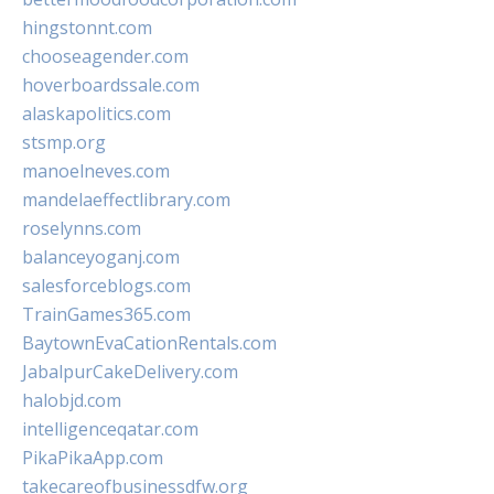
hingstonnt.com
chooseagender.com
hoverboardssale.com
alaskapolitics.com
stsmp.org
manoelneves.com
mandelaeffectlibrary.com
roselynns.com
balanceyoganj.com
salesforceblogs.com
TrainGames365.com
BaytownEvaCationRentals.com
JabalpurCakeDelivery.com
halobjd.com
intelligenceqatar.com
PikaPikaApp.com
takecareofbusinessdfw.org