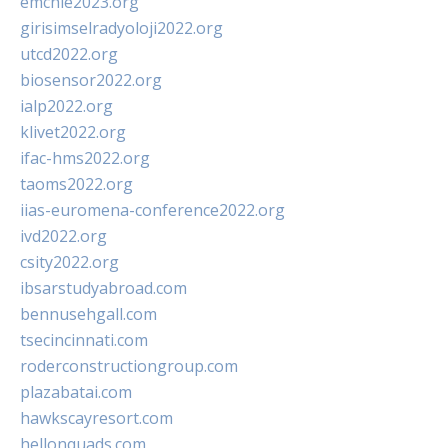
emchie2023.org
girisimselradyoloji2022.org
utcd2022.org
biosensor2022.org
ialp2022.org
klivet2022.org
ifac-hms2022.org
taoms2022.org
iias-euromena-conference2022.org
ivd2022.org
csity2022.org
ibsarstudyabroad.com
bennusehgall.com
tsecincinnati.com
roderconstructiongroup.com
plazabatai.com
hawkscayresort.com
hellonquads.com