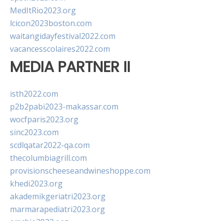
MedItRio2023.org
lcicon2023boston.com
waitangidayfestival2022.com
vacancesscolaires2022.com
MEDIA PARTNER II
isth2022.com
p2b2pabi2023-makassar.com
wocfparis2023.org
sinc2023.com
scdlqatar2022-qa.com
thecolumbiagrill.com
provisionscheeseandwineshoppe.com
khedi2023.org
akademikgeriatri2023.org
marmarapediatri2023.org