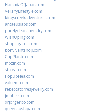
HamadaOfJapan.com
VersifyLifestyle.com
kingscreekadventures.com
antaeuslabs.com
purelycleanchemdry.com
WishOping.com
shoplegacee.com
bonvivantshop.com
CupPlante.com
mpzin.com
stcreal.com
PopUpFlea.com
valueml.com
rebeccatorresjewelry.com
jmpbliss.com
drjorgerico.com
queensushipa.com