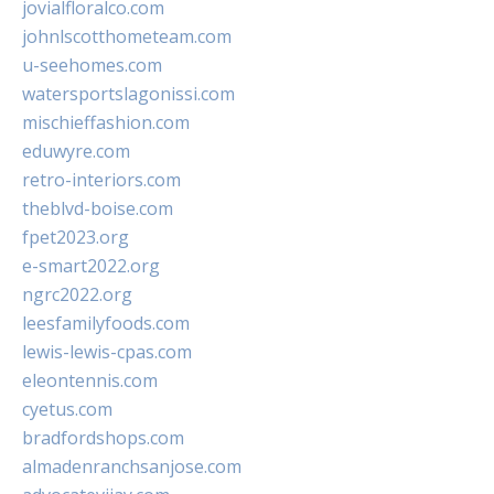
jovialfloralco.com
johnlscotthometeam.com
u-seehomes.com
watersportslagonissi.com
mischieffashion.com
eduwyre.com
retro-interiors.com
theblvd-boise.com
fpet2023.org
e-smart2022.org
ngrc2022.org
leesfamilyfoods.com
lewis-lewis-cpas.com
eleontennis.com
cyetus.com
bradfordshops.com
almadenranchsanjose.com