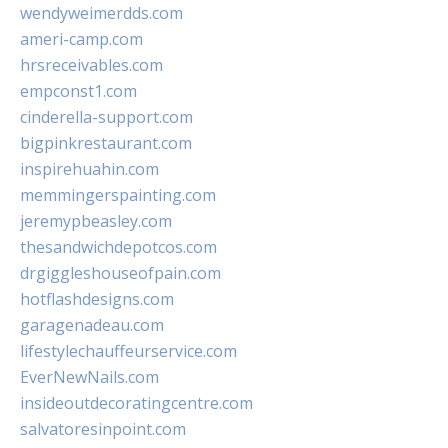
wendyweimerdds.com
ameri-camp.com
hrsreceivables.com
empconst1.com
cinderella-support.com
bigpinkrestaurant.com
inspirehuahin.com
memmingerspainting.com
jeremypbeasley.com
thesandwichdepotcos.com
drgiggleshouseofpain.com
hotflashdesigns.com
garagenadeau.com
lifestylechauffeurservice.com
EverNewNails.com
insideoutdecoratingcentre.com
salvatoresinpoint.com