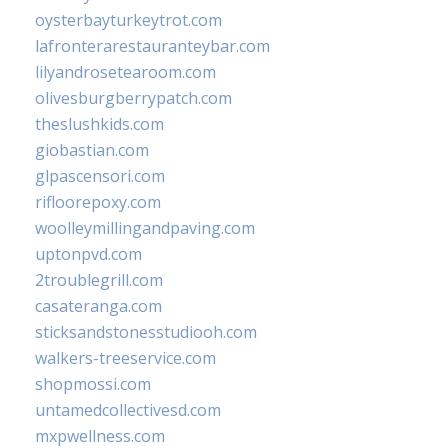
oysterbayturkeytrot.com
lafronterarestauranteybar.com
lilyandrosetearoom.com
olivesburgberrypatch.com
theslushkids.com
giobastian.com
glpascensori.com
rifloorepoxy.com
woolleymillingandpaving.com
uptonpvd.com
2troublegrill.com
casateranga.com
sticksandstonesstudiooh.com
walkers-treeservice.com
shopmossi.com
untamedcollectivesd.com
mxpwellness.com