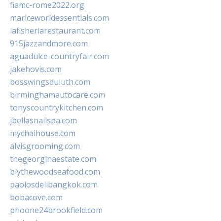
fiamc-rome2022.org
mariceworldessentials.com
lafisheriarestaurant.com
915jazzandmore.com
aguadulce-countryfair.com
jakehovis.com
bosswingsduluth.com
birminghamautocare.com
tonyscountrykitchen.com
jbellasnailspa.com
mychaihouse.com
alvisgrooming.com
thegeorginaestate.com
blythewoodseafood.com
paolosdelibangkok.com
bobacove.com
phoone24brookfield.com