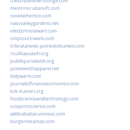
thestreamlinerlounge.com
mestrinorubanofc.com
novelatherton.com
nassvalleygardens.net
electjohnstewart.com
omptourtravels.com
tribratanews-polreskebumen.com
rsudbayuasih.org
publikjurnalistik.org
juneteenthapparel.net
italywarm.com
journaloffinanceeconomics.com
kvk-kumari.org
foodscienceandtechnology.com
scisportsscience.com
addisababacuisineaz.com
burgerimcamas.com