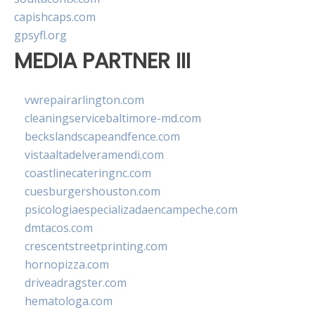
capishcaps.com
gpsyfl.org
MEDIA PARTNER III
vwrepairarlington.com
cleaningservicebaltimore-md.com
beckslandscapeandfence.com
vistaaltadelveramendi.com
coastlinecateringnc.com
cuesburgershouston.com
psicologiaespecializadaencampeche.com
dmtacos.com
crescentstreetprinting.com
hornopizza.com
driveadragster.com
hematologa.com