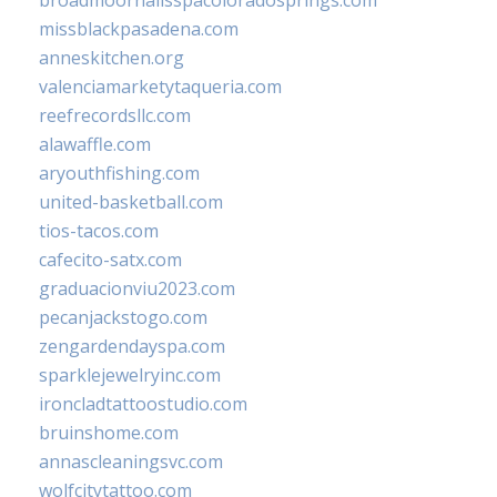
missblackpasadena.com
anneskitchen.org
valenciamarketytaqueria.com
reefrecordsllc.com
alawaffle.com
aryouthfishing.com
united-basketball.com
tios-tacos.com
cafecito-satx.com
graduacionviu2023.com
pecanjackstogo.com
zengardendayspa.com
sparklejewelryinc.com
ironcladtattoostudio.com
bruinshome.com
annascleaningsvc.com
wolfcitytattoo.com