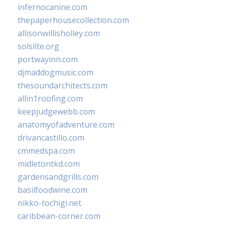
infernocanine.com
thepaperhousecollection.com
allisonwillisholley.com
solslite.org
portwayinn.com
djmaddogmusic.com
thesoundarchitects.com
allin1roofing.com
keepjudgewebb.com
anatomyofadventure.com
drivancastillo.com
cmmedspa.com
midletontkd.com
gardensandgrills.com
basilfoodwine.com
nikko-tochigi.net
caribbean-corner.com