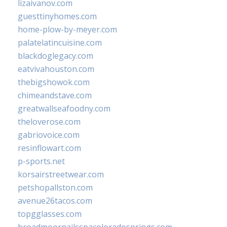
lizaivanov.com
guesttinyhomes.com
home-plow-by-meyer.com
palatelatincuisine.com
blackdoglegacy.com
eatvivahouston.com
thebigshowok.com
chimeandstave.com
greatwallseafoodny.com
theloverose.com
gabriovoice.com
resinflowart.com
p-sports.net
korsairstreetwear.com
petshopallston.com
avenue26tacos.com
topgglasses.com
broadmoornailsspacoloradosprings.com