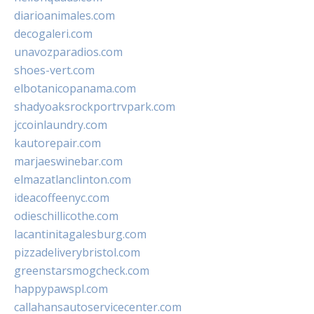
diarioanimales.com
decogaleri.com
unavozparadios.com
shoes-vert.com
elbotanicopanama.com
shadyoaksrockportrvpark.com
jccoinlaundry.com
kautorepair.com
marjaeswinebar.com
elmazatlanclinton.com
ideacoffeenyc.com
odieschillicothe.com
lacantinitagalesburg.com
pizzadeliverybristol.com
greenstarsmogcheck.com
happypawspl.com
callahansautoservicecenter.com