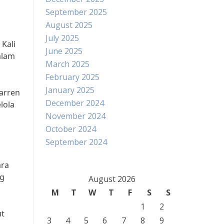
September 2025
August 2025
July 2025
Kali
June 2025
alam
March 2025
February 2025
January 2025
arren
December 2024
lola
November 2024
October 2024
September 2024
ara
ng
August 2026
M
T
W
T
F
S
S
1
2
ut
3
4
5
6
7
8
9