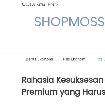
Skip
Call Us: +2782 444 YEAH
to
content
SHOPMOSSI 
Berita Ekonomi
Jenis Ekonomi
Tips 
Rahasia Kesuksesan
Premium yang Harus