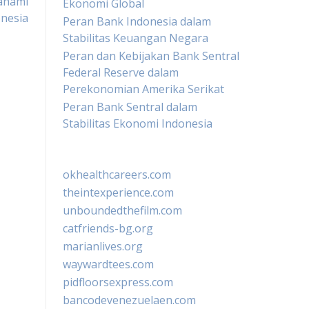
ahami
Ekonomi Global
onesia
Peran Bank Indonesia dalam
Stabilitas Keuangan Negara
Peran dan Kebijakan Bank Sentral
Federal Reserve dalam
Perekonomian Amerika Serikat
Peran Bank Sentral dalam
Stabilitas Ekonomi Indonesia
okhealthcareers.com
theintexperience.com
unboundedthefilm.com
catfriends-bg.org
marianlives.org
waywardtees.com
pidfloorsexpress.com
bancodevenezuelaen.com