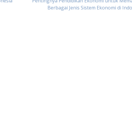
onesia
Pentingnya Pendidikan Ekonomi untuk Mem
Berbagai Jenis Sistem Ekonomi di Ind