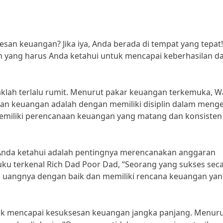
an keuangan? Jika iya, Anda berada di tempat yang tepat! 
m yang harus Anda ketahui untuk mencapai keberhasilan d
klah terlalu rumit. Menurut pakar keuangan terkemuka, W
an keuangan adalah dengan memiliki disiplin dalam menge
 memiliki perencanaan keuangan yang matang dan konsisten
 Anda ketahui adalah pentingnya merencanakan anggaran
uku terkenal Rich Dad Poor Dad, “Seorang yang sukses sec
a uangnya dengan baik dan memiliki rencana keuangan ya
ntuk mencapai kesuksesan keuangan jangka panjang. Menur