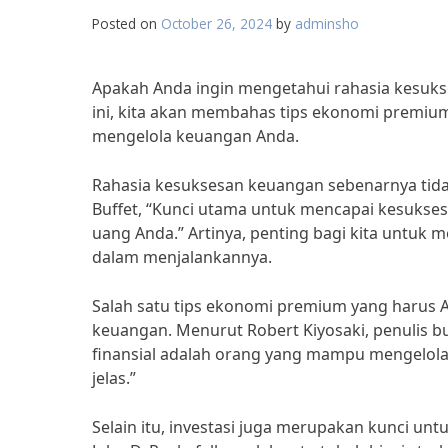
Posted on
October 26, 2024
by
adminsho
Apakah Anda ingin mengetahui rahasia kesukses
ini, kita akan membahas tips ekonomi premiu
mengelola keuangan Anda.
Rahasia kesuksesan keuangan sebenarnya tida
Buffet, “Kunci utama untuk mencapai kesukses
uang Anda.” Artinya, penting bagi kita untuk
dalam menjalankannya.
Salah satu tips ekonomi premium yang harus
keuangan. Menurut Robert Kiyosaki, penulis b
finansial adalah orang yang mampu mengelol
jelas.”
Selain itu, investasi juga merupakan kunci u