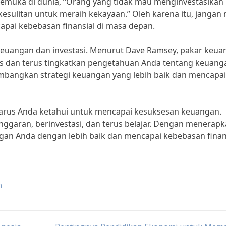
terkemuka di dunia, “Orang yang tidak mau menginvestasikan
sulitan untuk meraih kekayaan.” Oleh karena itu, jangan 
capai kebebasan finansial di masa depan.
g keuangan dan investasi. Menurut Dave Ramsey, pakar keu
es dan terus tingkatkan pengetahuan Anda tentang keuang
mbangkan strategi keuangan yang lebih baik dan mencapai
harus Anda ketahui untuk mencapai kesuksesan keuangan.
anggaran, berinvestasi, dan terus belajar. Dengan menerap
ngan Anda dengan lebih baik dan mencapai kebebasan finans
m