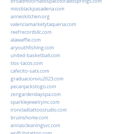
broadmoornailsspacoloradosprings.com
missblackpasadena.com
anneskitchen.org
valenciamarketytaqueria.com
reefrecordsllc.com
alawaffle.com
aryouthfishing.com
united-basketball.com
tios-tacos.com
cafecito-satx.com
graduacionviu2023.com
pecanjackstogo.com
zengardendayspa.com
sparklejewelryinc.com
ironcladtattoostudio.com
bruinshome.com
annascleaningsvc.com
wolfcitytattoo.com