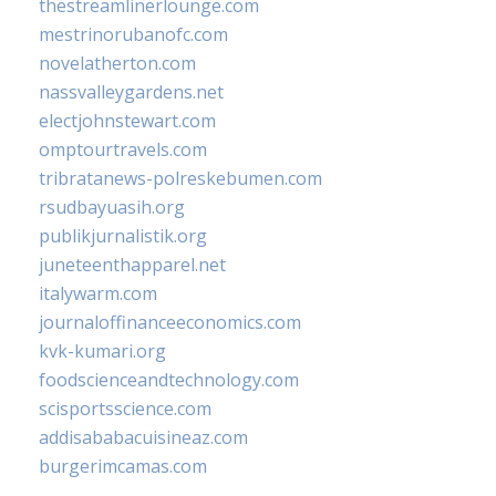
thestreamlinerlounge.com
mestrinorubanofc.com
novelatherton.com
nassvalleygardens.net
electjohnstewart.com
omptourtravels.com
tribratanews-polreskebumen.com
rsudbayuasih.org
publikjurnalistik.org
juneteenthapparel.net
italywarm.com
journaloffinanceeconomics.com
kvk-kumari.org
foodscienceandtechnology.com
scisportsscience.com
addisababacuisineaz.com
burgerimcamas.com