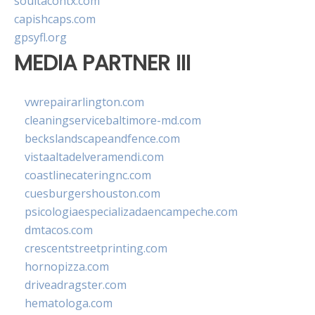
soultacohtx.com
capishcaps.com
gpsyfl.org
MEDIA PARTNER III
vwrepairarlington.com
cleaningservicebaltimore-md.com
beckslandscapeandfence.com
vistaaltadelveramendi.com
coastlinecateringnc.com
cuesburgershouston.com
psicologiaespecializadaencampeche.com
dmtacos.com
crescentstreetprinting.com
hornopizza.com
driveadragster.com
hematologa.com