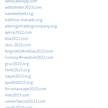
advocatevijay.com
adlibilimler2023.com
naswwebed.org
balithut-manado.org
alteregotradingcompany.org
aprce2022.com
ibie2022.com
sbcc-2022.com
AngolaOilAndGas2022.com
Convoy4Freedom2022.com
grur2023.org
hkhk2023.org
napm2023.org
apsdfd2023.org
forumausape2023.com
imkl2023.com
careerfaircsd2023.com
apsth2023.com