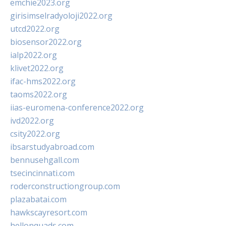
emchie2023.org
girisimselradyoloji2022.org
utcd2022.org
biosensor2022.org
ialp2022.org
klivet2022.org
ifac-hms2022.org
taoms2022.org
iias-euromena-conference2022.org
ivd2022.org
csity2022.org
ibsarstudyabroad.com
bennusehgall.com
tsecincinnati.com
roderconstructiongroup.com
plazabatai.com
hawkscayresort.com
hellonquads.com