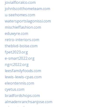
jovialfloralco.com
johnlscotthometeam.com
u-seehomes.com
watersportslagonissi.com
mischieffashion.com
eduwyre.com
retro-interiors.com
theblvd-boise.com
fpet2023.org
e-smart2022.org
ngrc2022.org
leesfamilyfoods.com
lewis-lewis-cpas.com
eleontennis.com
cyetus.com
bradfordshops.com
almadenranchsanjose.com