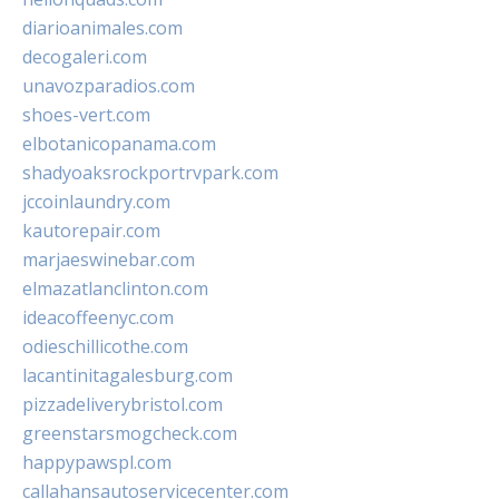
diarioanimales.com
decogaleri.com
unavozparadios.com
shoes-vert.com
elbotanicopanama.com
shadyoaksrockportrvpark.com
jccoinlaundry.com
kautorepair.com
marjaeswinebar.com
elmazatlanclinton.com
ideacoffeenyc.com
odieschillicothe.com
lacantinitagalesburg.com
pizzadeliverybristol.com
greenstarsmogcheck.com
happypawspl.com
callahansautoservicecenter.com