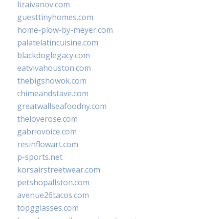
lizaivanov.com
guesttinyhomes.com
home-plow-by-meyer.com
palatelatincuisine.com
blackdoglegacy.com
eatvivahouston.com
thebigshowok.com
chimeandstave.com
greatwallseafoodny.com
theloverose.com
gabriovoice.com
resinflowart.com
p-sports.net
korsairstreetwear.com
petshopallston.com
avenue26tacos.com
topgglasses.com