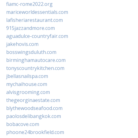
fiamc-rome2022.org
mariceworldessentials.com
lafisheriarestaurant.com
915jazzandmore.com
aguadulce-countryfair.com
jakehovis.com
bosswingsduluth.com
birminghamautocare.com
tonyscountrykitchen.com
jbellasnailspa.com
mychaihouse.com
alvisgrooming.com
thegeorginaestate.com
blythewoodseafood.com
paolosdelibangkok.com
bobacove.com
phoone24brookfield.com