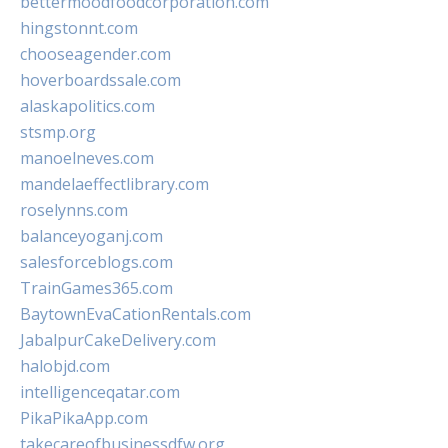
bettermoodfoodcorporation.com
hingstonnt.com
chooseagender.com
hoverboardssale.com
alaskapolitics.com
stsmp.org
manoelneves.com
mandelaeffectlibrary.com
roselynns.com
balanceyoganj.com
salesforceblogs.com
TrainGames365.com
BaytownEvaCationRentals.com
JabalpurCakeDelivery.com
halobjd.com
intelligenceqatar.com
PikaPikaApp.com
takecareofbusinessdfw.org