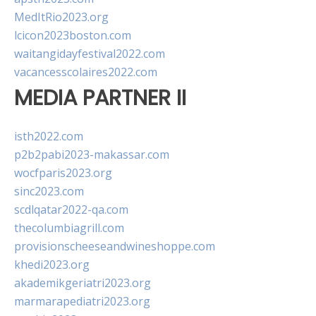
MedItRio2023.org
lcicon2023boston.com
waitangidayfestival2022.com
vacancesscolaires2022.com
MEDIA PARTNER II
isth2022.com
p2b2pabi2023-makassar.com
wocfparis2023.org
sinc2023.com
scdlqatar2022-qa.com
thecolumbiagrill.com
provisionscheeseandwineshoppe.com
khedi2023.org
akademikgeriatri2023.org
marmarapediatri2023.org