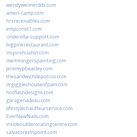
wendyweimerdds.com
ameri-camp.com
hrsreceivables.com
empconst1.com
cinderella-support.com
bigpinkrestaurant.com
inspirehuahin.com
memmingerspainting.com
jeremypbeasley.com
thesandwichdepotcos.com
drgiggleshouseofpain.com
hotflashdesigns.com
garagenadeau.com
lifestylechauffeurservice.com
EverNewNails.com
insideoutdecoratingcentre.com
salvatoresinpoint.com