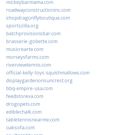
mickeybarmama.com
roadwayconstructioninc.com
shopdragonflyboutique.com
sportszilla.org
batchprovisionsbar.com
brasserie-gobette.com
musicrearte.com
morseysfarms.com
riverviewtennis.com
official-kelly-toys-squishmallows.com
displaygardenonsuncrest.org
bbq-empire-usa.com
feedstoreva.com
drogopets.com
ediblechalk.com
tabletennisnearme.com
oaksofa.com