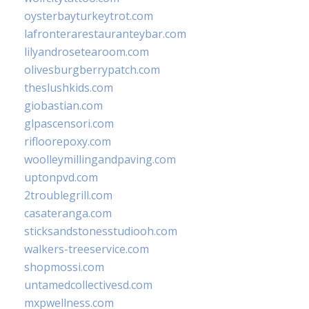
oysterbayturkeytrot.com
lafronterarestauranteybar.com
lilyandrosetearoom.com
olivesburgberrypatch.com
theslushkids.com
giobastian.com
glpascensori.com
rifloorepoxy.com
woolleymillingandpaving.com
uptonpvd.com
2troublegrill.com
casateranga.com
sticksandstonesstudiooh.com
walkers-treeservice.com
shopmossi.com
untamedcollectivesd.com
mxpwellness.com