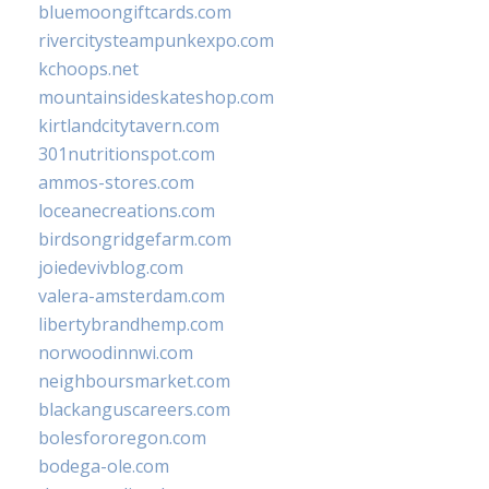
bluemoongiftcards.com
rivercitysteampunkexpo.com
kchoops.net
mountainsideskateshop.com
kirtlandcitytavern.com
301nutritionspot.com
ammos-stores.com
loceanecreations.com
birdsongridgefarm.com
joiedevivblog.com
valera-amsterdam.com
libertybrandhemp.com
norwoodinnwi.com
neighboursmarket.com
blackanguscareers.com
bolesfororegon.com
bodega-ole.com