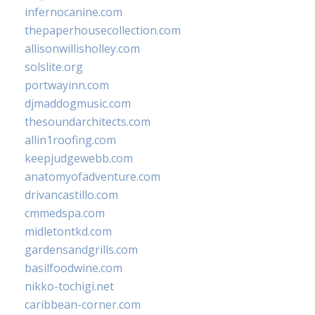
infernocanine.com
thepaperhousecollection.com
allisonwillisholley.com
solslite.org
portwayinn.com
djmaddogmusic.com
thesoundarchitects.com
allin1roofing.com
keepjudgewebb.com
anatomyofadventure.com
drivancastillo.com
cmmedspa.com
midletontkd.com
gardensandgrills.com
basilfoodwine.com
nikko-tochigi.net
caribbean-corner.com