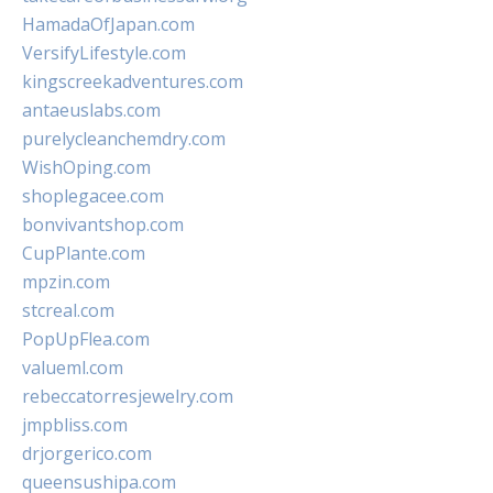
HamadaOfJapan.com
VersifyLifestyle.com
kingscreekadventures.com
antaeuslabs.com
purelycleanchemdry.com
WishOping.com
shoplegacee.com
bonvivantshop.com
CupPlante.com
mpzin.com
stcreal.com
PopUpFlea.com
valueml.com
rebeccatorresjewelry.com
jmpbliss.com
drjorgerico.com
queensushipa.com