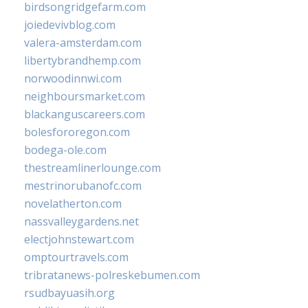
birdsongridgefarm.com
joiedevivblog.com
valera-amsterdam.com
libertybrandhemp.com
norwoodinnwi.com
neighboursmarket.com
blackanguscareers.com
bolesfororegon.com
bodega-ole.com
thestreamlinerlounge.com
mestrinorubanofc.com
novelatherton.com
nassvalleygardens.net
electjohnstewart.com
omptourtravels.com
tribratanews-polreskebumen.com
rsudbayuasih.org