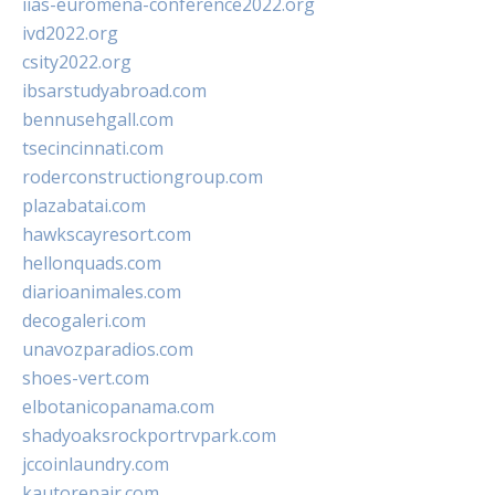
iias-euromena-conference2022.org
ivd2022.org
csity2022.org
ibsarstudyabroad.com
bennusehgall.com
tsecincinnati.com
roderconstructiongroup.com
plazabatai.com
hawkscayresort.com
hellonquads.com
diarioanimales.com
decogaleri.com
unavozparadios.com
shoes-vert.com
elbotanicopanama.com
shadyoaksrockportrvpark.com
jccoinlaundry.com
kautorepair.com