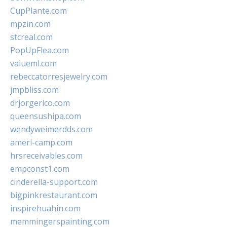
CupPlante.com
mpzin.com
stcreal.com
PopUpFlea.com
valueml.com
rebeccatorresjewelry.com
jmpbliss.com
drjorgerico.com
queensushipa.com
wendyweimerdds.com
ameri-camp.com
hrsreceivables.com
empconst1.com
cinderella-support.com
bigpinkrestaurant.com
inspirehuahin.com
memmingerspainting.com