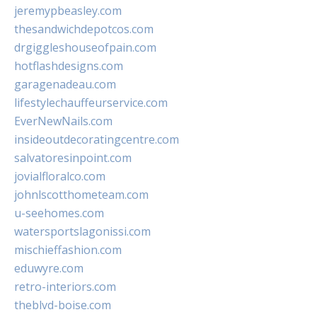
jeremypbeasley.com
thesandwichdepotcos.com
drgiggleshouseofpain.com
hotflashdesigns.com
garagenadeau.com
lifestylechauffeurservice.com
EverNewNails.com
insideoutdecoratingcentre.com
salvatoresinpoint.com
jovialfloralco.com
johnlscotthometeam.com
u-seehomes.com
watersportslagonissi.com
mischieffashion.com
eduwyre.com
retro-interiors.com
theblvd-boise.com