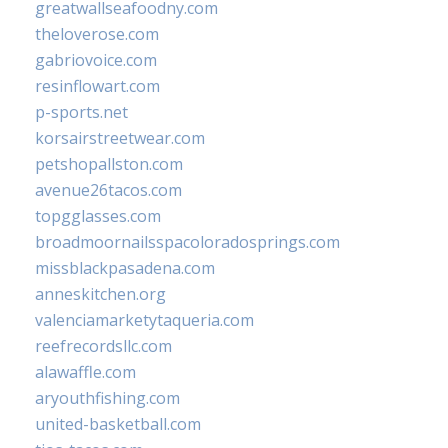
greatwallseafoodny.com
theloverose.com
gabriovoice.com
resinflowart.com
p-sports.net
korsairstreetwear.com
petshopallston.com
avenue26tacos.com
topgglasses.com
broadmoornailsspacoloradosprings.com
missblackpasadena.com
anneskitchen.org
valenciamarketytaqueria.com
reefrecordsllc.com
alawaffle.com
aryouthfishing.com
united-basketball.com