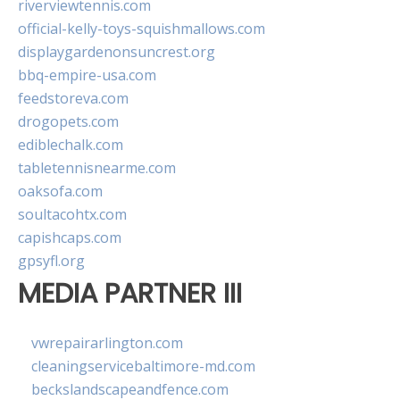
riverviewtennis.com
official-kelly-toys-squishmallows.com
displaygardenonsuncrest.org
bbq-empire-usa.com
feedstoreva.com
drogopets.com
ediblechalk.com
tabletennisnearme.com
oaksofa.com
soultacohtx.com
capishcaps.com
gpsyfl.org
MEDIA PARTNER III
vwrepairarlington.com
cleaningservicebaltimore-md.com
beckslandscapeandfence.com