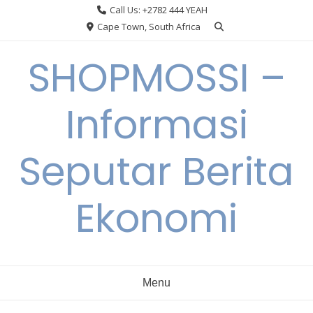
Skip
Call Us: +2782 444 YEAH
to
Cape Town, South Africa
content
SHOPMOSSI –
Informasi
Seputar Berita
Ekonomi
Menu