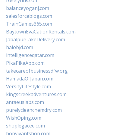
roselynns.com
balanceyoganj.com
salesforceblogs.com
TrainGames365.com
BaytownEvaCationRentals.com
JabalpurCakeDelivery.com
halobjd.com
intelligenceqatar.com
PikaPikaApp.com
takecareofbusinessdfw.org
HamadaOfJapan.com
VersifyLifestyle.com
kingscreekadventures.com
antaeuslabs.com
purelycleanchemdry.com
WishOping.com
shoplegacee.com
bonvivantshop.com