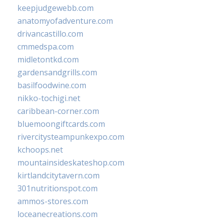
keepjudgewebb.com
anatomyofadventure.com
drivancastillo.com
cmmedspa.com
midletontkd.com
gardensandgrills.com
basilfoodwine.com
nikko-tochigi.net
caribbean-corner.com
bluemoongiftcards.com
rivercitysteampunkexpo.com
kchoops.net
mountainsideskateshop.com
kirtlandcitytavern.com
301nutritionspot.com
ammos-stores.com
loceanecreations.com