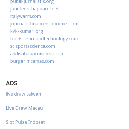
publikjurnalistik.org
juneteenthapparel.net
italywarm.com
journaloffinanceeconomics.com
kvk-kumari.org
foodscienceandtechnology.com
scisportsscience.com
addisababacuisineaz.com
burgerimcamas.com
ADS
live draw taiwan
Live Draw Macau
Slot Pulsa Indosat