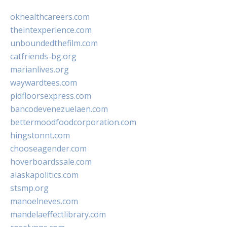
okhealthcareers.com
theintexperience.com
unboundedthefilm.com
catfriends-bg.org
marianlives.org
waywardtees.com
pidfloorsexpress.com
bancodevenezuelaen.com
bettermoodfoodcorporation.com
hingstonnt.com
chooseagender.com
hoverboardssale.com
alaskapolitics.com
stsmp.org
manoelneves.com
mandelaeffectlibrary.com