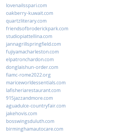
lovenailsspari.com
oakberry-kuwait.com
quartzliterary.com
friendsofbroderickpark.com
studiopiattellina.com
jannagrillspringfield.com
fujiyamacharleston.com
elpatronchardon.com
donglaishun-order.com
fiamc-rome2022.org
mariceworldessentials.com
lafisheriarestaurant.com
915jazzandmore.com
aguadulce-countryfair.com
jakehovis.com
bosswingsduluth.com
birminghamautocare.com