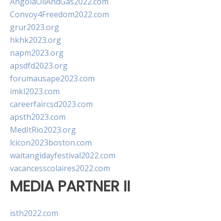
AngolaOilAndGas2022.com
Convoy4Freedom2022.com
grur2023.org
hkhk2023.org
napm2023.org
apsdfd2023.org
forumausape2023.com
imkl2023.com
careerfaircsd2023.com
apsth2023.com
MedItRio2023.org
lcicon2023boston.com
waitangidayfestival2022.com
vacancesscolaires2022.com
MEDIA PARTNER II
isth2022.com