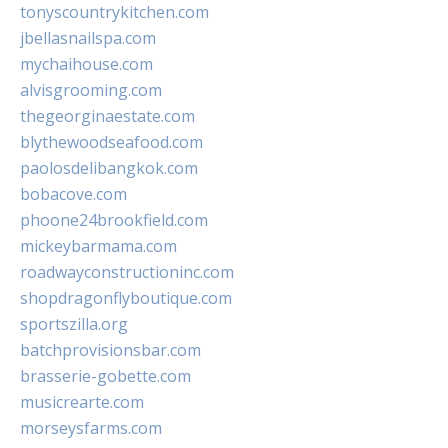
tonyscountrykitchen.com
jbellasnailspa.com
mychaihouse.com
alvisgrooming.com
thegeorginaestate.com
blythewoodseafood.com
paolosdelibangkok.com
bobacove.com
phoone24brookfield.com
mickeybarmama.com
roadwayconstructioninc.com
shopdragonflyboutique.com
sportszilla.org
batchprovisionsbar.com
brasserie-gobette.com
musicrearte.com
morseysfarms.com