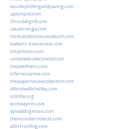
woolleymillingandpaving.com
uptonpvd.com
2troublegrill.com
casateranga.com
sticksandstonesstudiooh.com
walkers-treeservice.com
shopmossi.com
untamedcollectivesd.com
mxpwellness.com
infernocanine.com
thepaperhousecollection.com
allisonwillisholley.com
solslite.org
portwayinn.com
djmaddogmusic.com
thesoundarchitects.com
allin1roofing.com