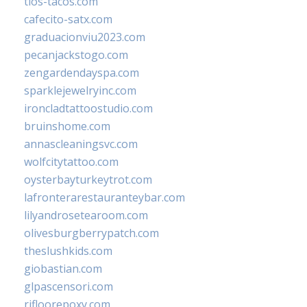
tios-tacos.com
cafecito-satx.com
graduacionviu2023.com
pecanjackstogo.com
zengardendayspa.com
sparklejewelryinc.com
ironcladtattoostudio.com
bruinshome.com
annascleaningsvc.com
wolfcitytattoo.com
oysterbayturkeytrot.com
lafronterarestauranteybar.com
lilyandrosetearoom.com
olivesburgberrypatch.com
theslushkids.com
giobastian.com
glpascensori.com
rifloorepoxy.com