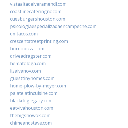
vistaaltadelveramendi.com
coastlinecateringnc.com
cuesburgershouston.com
psicologiaespecializadaencampeche.com
dmtacos.com
crescentstreetprinting.com
hornopizza.com
driveadragster.com
hematologa.com
lizaivanov.com
guesttinyhomes.com
home-plow-by-meyer.com
palatelatincuisine.com
blackdoglegacy.com
eatvivahouston.com
thebigshowok.com
chimeandstave.com