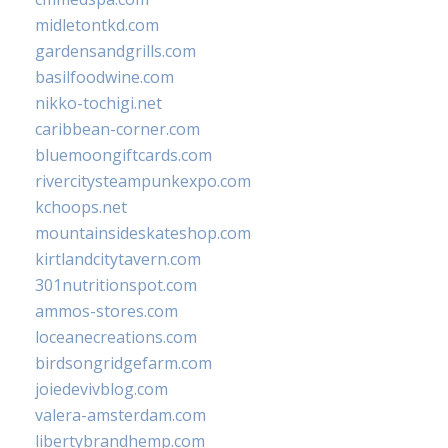
midletontkd.com
gardensandgrills.com
basilfoodwine.com
nikko-tochigi.net
caribbean-corner.com
bluemoongiftcards.com
rivercitysteampunkexpo.com
kchoops.net
mountainsideskateshop.com
kirtlandcitytavern.com
301nutritionspot.com
ammos-stores.com
loceanecreations.com
birdsongridgefarm.com
joiedevivblog.com
valera-amsterdam.com
libertybrandhemp.com