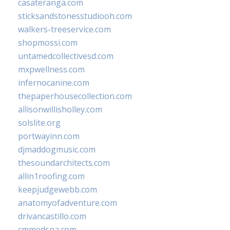
casateranga.com
sticksandstonesstudiooh.com
walkers-treeservice.com
shopmossi.com
untamedcollectivesd.com
mxpwellness.com
infernocanine.com
thepaperhousecollection.com
allisonwillisholley.com
solslite.org
portwayinn.com
djmaddogmusic.com
thesoundarchitects.com
allin1roofing.com
keepjudgewebb.com
anatomyofadventure.com
drivancastillo.com
cmmedspa.com