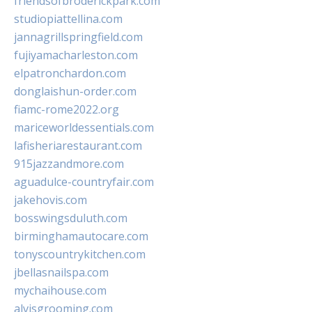
friendsofbroderickpark.com
studiopiattellina.com
jannagrillspringfield.com
fujiyamacharleston.com
elpatronchardon.com
donglaishun-order.com
fiamc-rome2022.org
mariceworldessentials.com
lafisheriarestaurant.com
915jazzandmore.com
aguadulce-countryfair.com
jakehovis.com
bosswingsduluth.com
birminghamautocare.com
tonyscountrykitchen.com
jbellasnailspa.com
mychaihouse.com
alvisgrooming.com