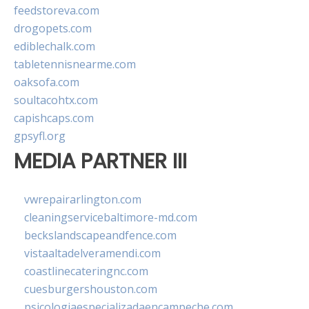
feedstoreva.com
drogopets.com
ediblechalk.com
tabletennisnearme.com
oaksofa.com
soultacohtx.com
capishcaps.com
gpsyfl.org
MEDIA PARTNER III
vwrepairarlington.com
cleaningservicebaltimore-md.com
beckslandscapeandfence.com
vistaaltadelveramendi.com
coastlinecateringnc.com
cuesburgershouston.com
psicologiaespecializadaencampeche.com