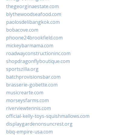
thegeorginaestate.com
blythewoodseafood.com
paolosdelibangkok.com
bobacove.com
phoone24brookfield.com
mickeybarmama.com
roadwayconstructioninc.com
shopdragonflyboutique.com
sportszilla.org
batchprovisionsbar.com
brasserie-gobette.com
musicrearte.com
morseysfarms.com
riverviewtennis.com
official-kelly-toys-squishmallows.com
displaygardenonsuncrest.org
bbq-empire-usa.com