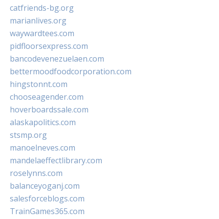
catfriends-bg.org
marianlives.org
waywardtees.com
pidfloorsexpress.com
bancodevenezuelaen.com
bettermoodfoodcorporation.com
hingstonnt.com
chooseagender.com
hoverboardssale.com
alaskapolitics.com
stsmp.org
manoelneves.com
mandelaeffectlibrary.com
roselynns.com
balanceyoganj.com
salesforceblogs.com
TrainGames365.com