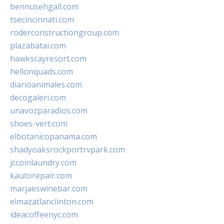
bennusehgall.com
tsecincinnati.com
roderconstructiongroup.com
plazabatai.com
hawkscayresort.com
hellonquads.com
diarioanimales.com
decogaleri.com
unavozparadios.com
shoes-vert.com
elbotanicopanama.com
shadyoaksrockportrvpark.com
jccoinlaundry.com
kautorepair.com
marjaeswinebar.com
elmazatlanclinton.com
ideacoffeenyc.com