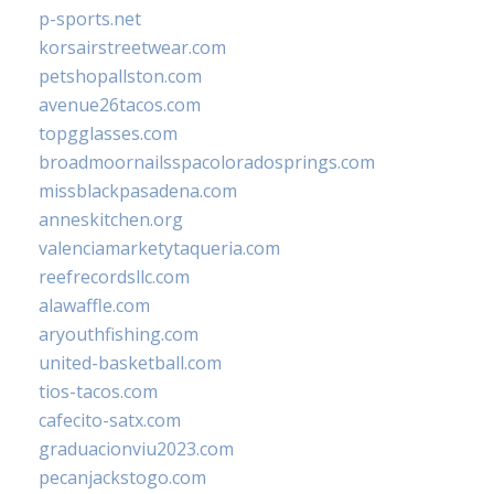
p-sports.net
korsairstreetwear.com
petshopallston.com
avenue26tacos.com
topgglasses.com
broadmoornailsspacoloradosprings.com
missblackpasadena.com
anneskitchen.org
valenciamarketytaqueria.com
reefrecordsllc.com
alawaffle.com
aryouthfishing.com
united-basketball.com
tios-tacos.com
cafecito-satx.com
graduacionviu2023.com
pecanjackstogo.com