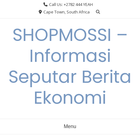
Skip
Call Us: +2782 444 YEAH
to
Cape Town, South Africa
content
SHOPMOSSI –
Informasi
Seputar Berita
Ekonomi
Menu