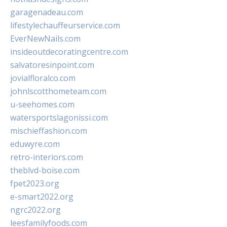
garagenadeau.com
lifestylechauffeurservice.com
EverNewNails.com
insideoutdecoratingcentre.com
salvatoresinpoint.com
jovialfloralco.com
johnlscotthometeam.com
u-seehomes.com
watersportslagonissi.com
mischieffashion.com
eduwyre.com
retro-interiors.com
theblvd-boise.com
fpet2023.org
e-smart2022.org
ngrc2022.org
leesfamilyfoods.com