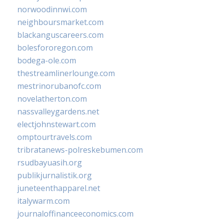
norwoodinnwi.com
neighboursmarket.com
blackanguscareers.com
bolesfororegon.com
bodega-ole.com
thestreamlinerlounge.com
mestrinorubanofc.com
novelatherton.com
nassvalleygardens.net
electjohnstewart.com
omptourtravels.com
tribratanews-polreskebumen.com
rsudbayuasih.org
publikjurnalistik.org
juneteenthapparel.net
italywarm.com
journaloffinanceeconomics.com