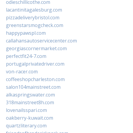
odieschillicothe.com
lacantinitagalesburg.com
pizzadeliverybristol.com
greenstarsmogcheck.com
happypawspl.com
callahansautoservicecenter.com
georgiascornermarket.com
perfectfit24-7.com
portugalprivatedriver.com
von-racer.com
coffeeshopcharleston.com
salon104mainstreet.com
alkaspringswater.com
318mainstreet8h.com
lovenailsspari.com
oakberry-kuwait.com
quartzliterary.com