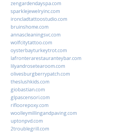
zengardendayspa.com
sparklejewelryinc.com
ironcladtattoostudio.com
bruinshome.com
annascleaningsvc.com
wolfcitytattoo.com
oysterbayturkeytrot.com
lafronterarestauranteybar.com
lilyandrosetearoom.com
olivesburgberrypatch.com
theslushkids.com
giobastian.com
glpascensori.com
rifloorepoxy.com
woolleymillingandpaving.com
uptonpvd.com
2troublegrill.com