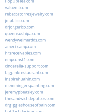
PopUpFlea.com
valueml.com
rebeccatorresjewelry.com
jmpbliss.com
drjorgerico.com
queensushipa.com
wendyweimerdds.com
ameri-camp.com
hrsreceivables.com
empconst1.com
cinderella-support.com
bigpinkrestaurant.com
inspirehuahin.com
memmingerspainting.com
jeremypbeasley.com
thesandwichdepotcos.com
drgiggleshouseofpain.com
hotflashdesigns.com