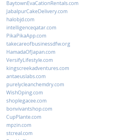
BaytownEvaCationRentals.com
JabalpurCakeDelivery.com
halobjd.com
intelligenceqatar.com
PikaPikaApp.com
takecareofbusinessdfw.org
HamadaOfJapan.com
VersifyLifestyle.com
kingscreekadventures.com
antaeuslabs.com
purelycleanchemdry.com
WishOping.com
shoplegacee.com
bonvivantshop.com
CupPlante.com
mpzin.com
stcreal.com