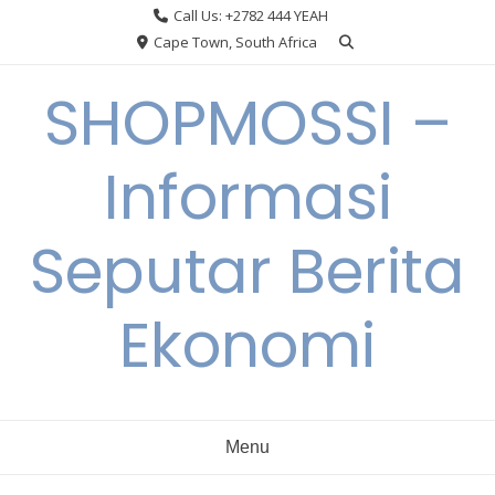
Skip
Call Us: +2782 444 YEAH
to
Cape Town, South Africa
content
SHOPMOSSI –
Informasi
Seputar Berita
Ekonomi
Menu