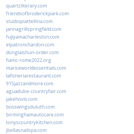
quartzliterary.com
friendsofbroderickpark.com
studiopiattellina.com
jannagrillspringfield.com
fujiyamacharleston.com
elpatronchardon.com
donglaishun-order.com
fiamc-rome2022.org
mariceworldessentials.com
lafisheriarestaurant.com
915jazzandmore.com
aguadulce-countryfair.com
jakehovis.com
bosswingsduluth.com
birminghamautocare.com
tonyscountrykitchen.com
jbellasnailspa.com