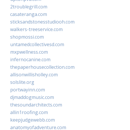
2troublegrill.com
casateranga.com
sticksandstonesstudiooh.com
walkers-treeservice.com
shopmossi.com
untamedcollectivesd.com
mxpwellness.com
infernocanine.com
thepaperhousecollection.com
allisonwillisholley.com
solslite.org
portwayinn.com
djmaddogmusic.com
thesoundarchitects.com
allin1roofing.com
keepjudgewebb.com
anatomyofadventure.com