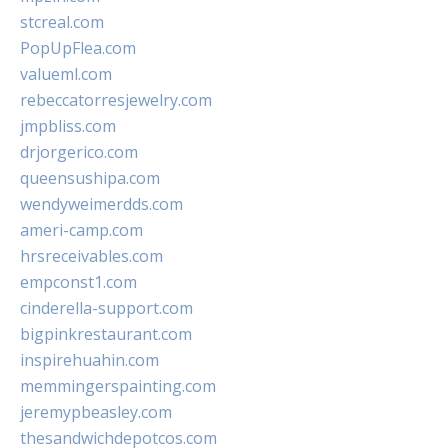
stcreal.com
PopUpFlea.com
valueml.com
rebeccatorresjewelry.com
jmpbliss.com
drjorgerico.com
queensushipa.com
wendyweimerdds.com
ameri-camp.com
hrsreceivables.com
empconst1.com
cinderella-support.com
bigpinkrestaurant.com
inspirehuahin.com
memmingerspainting.com
jeremypbeasley.com
thesandwichdepotcos.com