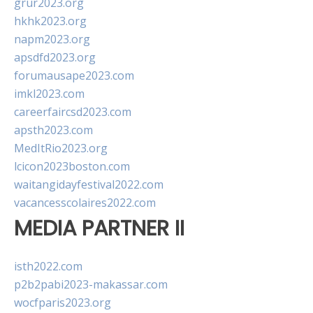
grur2023.org
hkhk2023.org
napm2023.org
apsdfd2023.org
forumausape2023.com
imkl2023.com
careerfaircsd2023.com
apsth2023.com
MedItRio2023.org
lcicon2023boston.com
waitangidayfestival2022.com
vacancesscolaires2022.com
MEDIA PARTNER II
isth2022.com
p2b2pabi2023-makassar.com
wocfparis2023.org