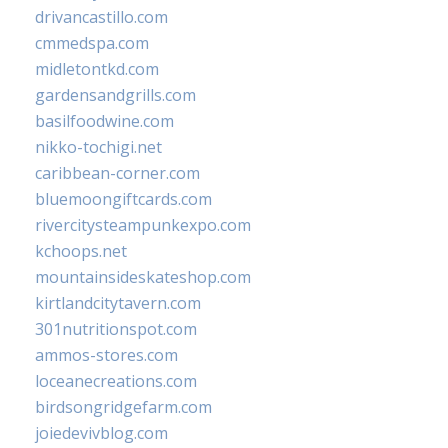
drivancastillo.com
cmmedspa.com
midletontkd.com
gardensandgrills.com
basilfoodwine.com
nikko-tochigi.net
caribbean-corner.com
bluemoongiftcards.com
rivercitysteampunkexpo.com
kchoops.net
mountainsideskateshop.com
kirtlandcitytavern.com
301nutritionspot.com
ammos-stores.com
loceanecreations.com
birdsongridgefarm.com
joiedevivblog.com