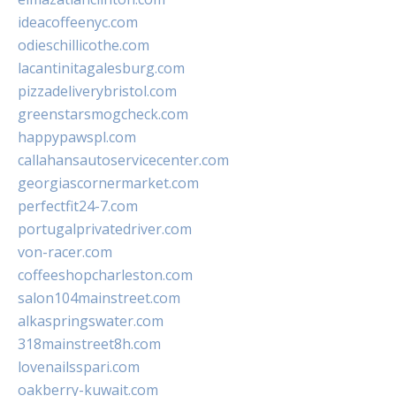
ideacoffeenyc.com
odieschillicothe.com
lacantinitagalesburg.com
pizzadeliverybristol.com
greenstarsmogcheck.com
happypawspl.com
callahansautoservicecenter.com
georgiascornermarket.com
perfectfit24-7.com
portugalprivatedriver.com
von-racer.com
coffeeshopcharleston.com
salon104mainstreet.com
alkaspringswater.com
318mainstreet8h.com
lovenailsspari.com
oakberry-kuwait.com