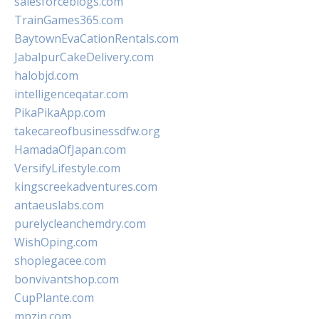
salesforceblogs.com
TrainGames365.com
BaytownEvaCationRentals.com
JabalpurCakeDelivery.com
halobjd.com
intelligenceqatar.com
PikaPikaApp.com
takecareofbusinessdfw.org
HamadaOfJapan.com
VersifyLifestyle.com
kingscreekadventures.com
antaeuslabs.com
purelycleanchemdry.com
WishOping.com
shoplegacee.com
bonvivantshop.com
CupPlante.com
mpzin.com