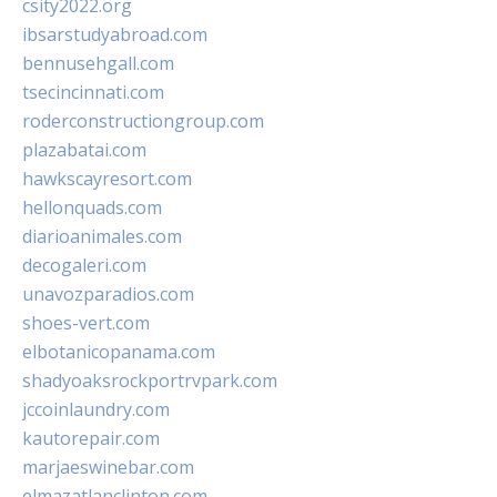
csity2022.org
ibsarstudyabroad.com
bennusehgall.com
tsecincinnati.com
roderconstructiongroup.com
plazabatai.com
hawkscayresort.com
hellonquads.com
diarioanimales.com
decogaleri.com
unavozparadios.com
shoes-vert.com
elbotanicopanama.com
shadyoaksrockportrvpark.com
jccoinlaundry.com
kautorepair.com
marjaeswinebar.com
elmazatlanclinton.com