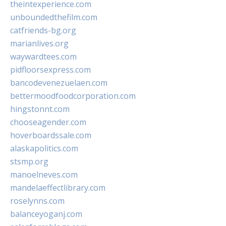
theintexperience.com
unboundedthefilm.com
catfriends-bg.org
marianlives.org
waywardtees.com
pidfloorsexpress.com
bancodevenezuelaen.com
bettermoodfoodcorporation.com
hingstonnt.com
chooseagender.com
hoverboardssale.com
alaskapolitics.com
stsmp.org
manoelneves.com
mandelaeffectlibrary.com
roselynns.com
balanceyoganj.com