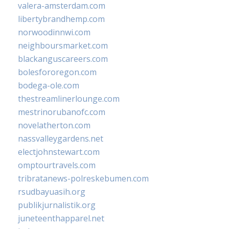
valera-amsterdam.com
libertybrandhemp.com
norwoodinnwi.com
neighboursmarket.com
blackanguscareers.com
bolesfororegon.com
bodega-ole.com
thestreamlinerlounge.com
mestrinorubanofc.com
novelatherton.com
nassvalleygardens.net
electjohnstewart.com
omptourtravels.com
tribratanews-polreskebumen.com
rsudbayuasih.org
publikjurnalistik.org
juneteenthapparel.net