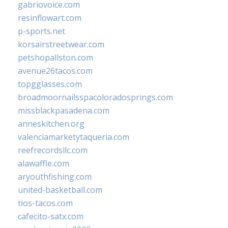
gabriovoice.com
resinflowart.com
p-sports.net
korsairstreetwear.com
petshopallston.com
avenue26tacos.com
topgglasses.com
broadmoornailsspacoloradosprings.com
missblackpasadena.com
anneskitchen.org
valenciamarketytaqueria.com
reefrecordsllc.com
alawaffle.com
aryouthfishing.com
united-basketball.com
tios-tacos.com
cafecito-satx.com