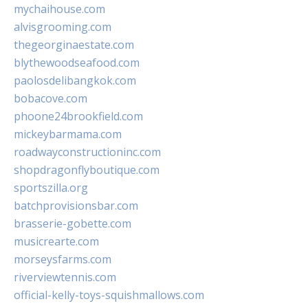
mychaihouse.com
alvisgrooming.com
thegeorginaestate.com
blythewoodseafood.com
paolosdelibangkok.com
bobacove.com
phoone24brookfield.com
mickeybarmama.com
roadwayconstructioninc.com
shopdragonflyboutique.com
sportszilla.org
batchprovisionsbar.com
brasserie-gobette.com
musicrearte.com
morseysfarms.com
riverviewtennis.com
official-kelly-toys-squishmallows.com