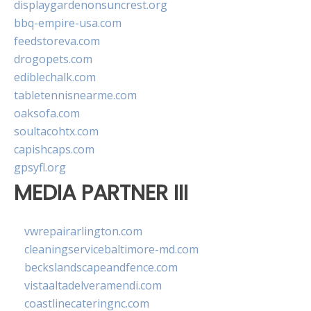
displaygardenonsuncrest.org
bbq-empire-usa.com
feedstoreva.com
drogopets.com
ediblechalk.com
tabletennisnearme.com
oaksofa.com
soultacohtx.com
capishcaps.com
gpsyfl.org
MEDIA PARTNER III
vwrepairarlington.com
cleaningservicebaltimore-md.com
beckslandscapeandfence.com
vistaaltadelveramendi.com
coastlinecateringnc.com