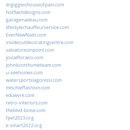
drgiggleshouseofpain.com
hotflashdesigns.com
garagenadeau.com
lifestylechauffeurservice.com
EverNewNails.com
insideoutdecoratingcentre.com
salvatoresinpoint.com
jovialfloralco.com
johnlscotthometeam.com
u-seehomes.com
watersportslagonissi.com
mischieffashion.com
eduwyre.com
retro-interiors.com
theblvd-boise.com
fpet2023.org
e-smart2022.org