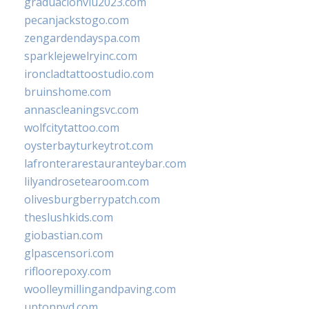
graduacionviu2023.com
pecanjackstogo.com
zengardendayspa.com
sparklejewelryinc.com
ironcladtattoostudio.com
bruinshome.com
annascleaningsvc.com
wolfcitytattoo.com
oysterbayturkeytrot.com
lafronterarestauranteybar.com
lilyandrosetearoom.com
olivesburgberrypatch.com
theslushkids.com
giobastian.com
glpascensori.com
rifloorepoxy.com
woolleymillingandpaving.com
uptonpvd.com