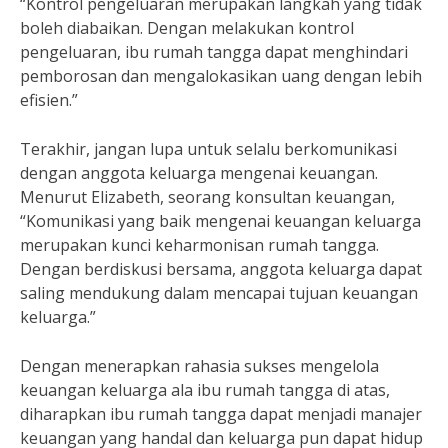
“Kontrol pengeluaran merupakan langkah yang tidak
boleh diabaikan. Dengan melakukan kontrol
pengeluaran, ibu rumah tangga dapat menghindari
pemborosan dan mengalokasikan uang dengan lebih
efisien.”
Terakhir, jangan lupa untuk selalu berkomunikasi
dengan anggota keluarga mengenai keuangan.
Menurut Elizabeth, seorang konsultan keuangan,
“Komunikasi yang baik mengenai keuangan keluarga
merupakan kunci keharmonisan rumah tangga.
Dengan berdiskusi bersama, anggota keluarga dapat
saling mendukung dalam mencapai tujuan keuangan
keluarga.”
Dengan menerapkan rahasia sukses mengelola
keuangan keluarga ala ibu rumah tangga di atas,
diharapkan ibu rumah tangga dapat menjadi manajer
keuangan yang handal dan keluarga pun dapat hidup