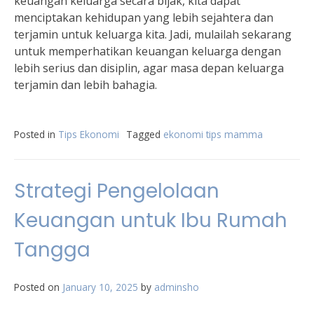
keuangan keluarga secara bijak, kita dapat
menciptakan kehidupan yang lebih sejahtera dan
terjamin untuk keluarga kita. Jadi, mulailah sekarang
untuk memperhatikan keuangan keluarga dengan
lebih serius dan disiplin, agar masa depan keluarga
terjamin dan lebih bahagia.
Posted in
Tips Ekonomi
Tagged
ekonomi tips mamma
Strategi Pengelolaan
Keuangan untuk Ibu Rumah
Tangga
Posted on
January 10, 2025
by
adminsho