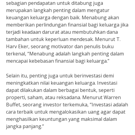
sebagian pendapatan untuk ditabung juga
merupakan langkah penting dalam mengatur
keuangan keluarga dengan baik. Menabung akan
memberikan perlindungan finansial bagi keluarga jika
terjadi keadaan darurat atau membutuhkan dana
tambahan untuk keperluan mendesak. Menurut T.
Harv Eker, seorang motivator dan penulis buku
terkenal, “Menabung adalah langkah penting dalam
mencapai kebebasan finansial bagi keluarga.”
Selain itu, penting juga untuk berinvestasi demi
meningkatkan nilai keuangan keluarga. Investasi
dapat dilakukan dalam berbagai bentuk, seperti
properti, saham, atau reksadana. Menurut Warren
Buffet, seorang investor terkemuka, “Investasi adalah
cara terbaik untuk mengalokasikan uang agar dapat
menghasilkan keuntungan yang maksimal dalam
jangka panjang.”