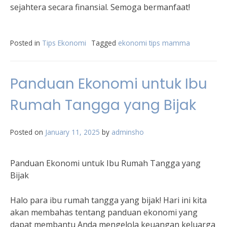
sejahtera secara finansial. Semoga bermanfaat!
Posted in
Tips Ekonomi
Tagged
ekonomi tips mamma
Panduan Ekonomi untuk Ibu
Rumah Tangga yang Bijak
Posted on
January 11, 2025
by
adminsho
Panduan Ekonomi untuk Ibu Rumah Tangga yang
Bijak
Halo para ibu rumah tangga yang bijak! Hari ini kita
akan membahas tentang panduan ekonomi yang
dapat membantu Anda mengelola keuangan keluarga