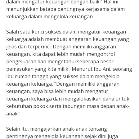
dalam mengatur keuangan dengan baik.” Hal ini
menunjukkan betapa pentingnya kerjasama dalam
keluarga dalam mengelola keuangan.
Salah satu kunci sukses dalam mengatur keuangan
keluarga adalah membuat anggaran keuangan yang
jelas dan terperinci. Dengan memiliki anggaran
keuangan, kita dapat lebih mudah mengontrol
pengeluaran dan mengetahui seberapa besar
pemasukan yang kita miliki. Menurut Ibu Ani, seorang
ibu rumah tangga yang sukses dalam mengelola
keuangan keluarga, “Dengan memiliki anggaran
keuangan, saya bisa lebih mudah mengatur
keuangan keluarga dan mengalokasikan dana untuk
kebutuhan pokok serta tabungan masa depan anak-
anak.”
Selain itu, mengajarkan anak-anak tentang
pentingnya mengelola keuangan sejak dini juga