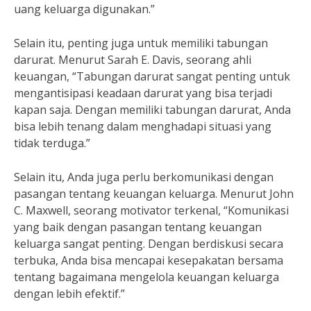
uang keluarga digunakan.”
Selain itu, penting juga untuk memiliki tabungan
darurat. Menurut Sarah E. Davis, seorang ahli
keuangan, “Tabungan darurat sangat penting untuk
mengantisipasi keadaan darurat yang bisa terjadi
kapan saja. Dengan memiliki tabungan darurat, Anda
bisa lebih tenang dalam menghadapi situasi yang
tidak terduga.”
Selain itu, Anda juga perlu berkomunikasi dengan
pasangan tentang keuangan keluarga. Menurut John
C. Maxwell, seorang motivator terkenal, “Komunikasi
yang baik dengan pasangan tentang keuangan
keluarga sangat penting. Dengan berdiskusi secara
terbuka, Anda bisa mencapai kesepakatan bersama
tentang bagaimana mengelola keuangan keluarga
dengan lebih efektif.”