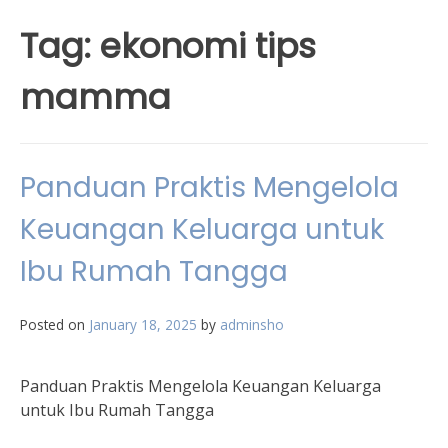
Tag:
ekonomi tips
mamma
Panduan Praktis Mengelola
Keuangan Keluarga untuk
Ibu Rumah Tangga
Posted on
January 18, 2025
by
adminsho
Panduan Praktis Mengelola Keuangan Keluarga
untuk Ibu Rumah Tangga