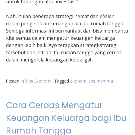
untuk tabungan atau investasi.”
Nah, itulah beberapa strategi hemat dan efisien
dalam pengelolaan keuangan ala ibu rumah tangga.
Semoga informasi ini bermanfaat dan bisa membantu
kita semua dalam mengatur keuangan keluarga
dengan lebih baik. Ayo terapkan strategi-strategi
tersebut dan jadilah ibu rumah tangga yang cerdas
dalam mengelola keuangan keluarga!
Posted in
Tips Ekonomi
Tagged
ekonomi tips mamma
Cara Cerdas Mengatur
Keuangan Keluarga bagi Ibu
Rumah Tangga