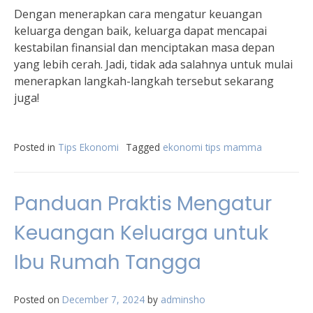
Dengan menerapkan cara mengatur keuangan
keluarga dengan baik, keluarga dapat mencapai
kestabilan finansial dan menciptakan masa depan
yang lebih cerah. Jadi, tidak ada salahnya untuk mulai
menerapkan langkah-langkah tersebut sekarang
juga!
Posted in
Tips Ekonomi
Tagged
ekonomi tips mamma
Panduan Praktis Mengatur
Keuangan Keluarga untuk
Ibu Rumah Tangga
Posted on
December 7, 2024
by
adminsho