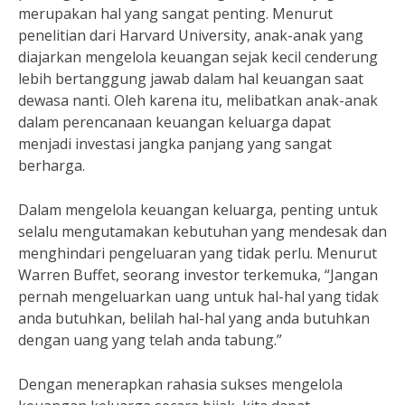
merupakan hal yang sangat penting. Menurut
penelitian dari Harvard University, anak-anak yang
diajarkan mengelola keuangan sejak kecil cenderung
lebih bertanggung jawab dalam hal keuangan saat
dewasa nanti. Oleh karena itu, melibatkan anak-anak
dalam perencanaan keuangan keluarga dapat
menjadi investasi jangka panjang yang sangat
berharga.
Dalam mengelola keuangan keluarga, penting untuk
selalu mengutamakan kebutuhan yang mendesak dan
menghindari pengeluaran yang tidak perlu. Menurut
Warren Buffet, seorang investor terkemuka, “Jangan
pernah mengeluarkan uang untuk hal-hal yang tidak
anda butuhkan, belilah hal-hal yang anda butuhkan
dengan uang yang telah anda tabung.”
Dengan menerapkan rahasia sukses mengelola