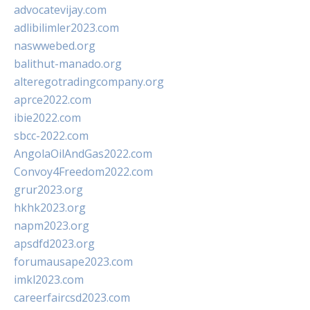
advocatevijay.com
adlibilimler2023.com
naswwebed.org
balithut-manado.org
alteregotradingcompany.org
aprce2022.com
ibie2022.com
sbcc-2022.com
AngolaOilAndGas2022.com
Convoy4Freedom2022.com
grur2023.org
hkhk2023.org
napm2023.org
apsdfd2023.org
forumausape2023.com
imkl2023.com
careerfaircsd2023.com