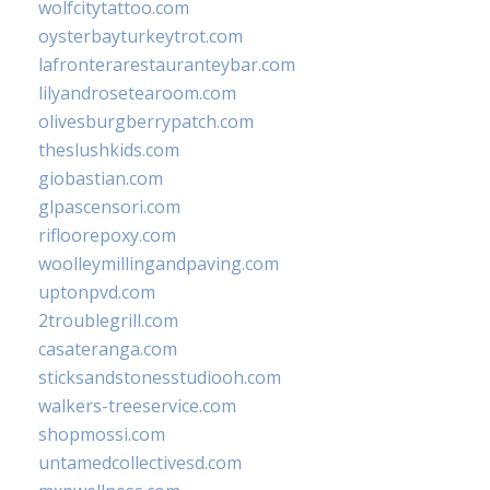
wolfcitytattoo.com
oysterbayturkeytrot.com
lafronterarestauranteybar.com
lilyandrosetearoom.com
olivesburgberrypatch.com
theslushkids.com
giobastian.com
glpascensori.com
rifloorepoxy.com
woolleymillingandpaving.com
uptonpvd.com
2troublegrill.com
casateranga.com
sticksandstonesstudiooh.com
walkers-treeservice.com
shopmossi.com
untamedcollectivesd.com