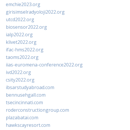
emchie2023.org
girisimselradyoloji2022.org
utcd2022.org
biosensor2022.org
ialp2022.org
klivet2022.org
ifac-hms2022.org
taoms2022.org
iias-euromena-conference2022.org
ivd2022.org
csity2022.org
ibsarstudyabroad.com
bennusehgall.com
tsecincinnati.com
roderconstructiongroup.com
plazabatai.com
hawkscayresort.com