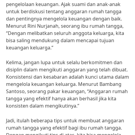
pengelolaan keuangan. Ajak suami dan anak-anak
untuk berdiskusi tentang anggaran rumah tangga
dan pentingnya mengelola keuangan dengan baik.
Menurut Rini Nurjanah, seorang ibu rumah tangga,
“Dengan melibatkan seluruh anggota keluarga, kita
bisa saling mendukung dalam mencapai tujuan
keuangan keluarga.”
Kelima, jangan lupa untuk selalu berkomitmen dan
disiplin dalam mengikuti anggaran yang telah dibuat.
Konsistensi dan kesabaran adalah kunci utama dalam
mengelola keuangan keluarga. Menurut Bambang
Santoso, seorang pakar keuangan, “Anggaran rumah
tangga yang efektif hanya akan berhasil jika kita
konsisten dalam mengikutinya.”
Jadi, itulah beberapa tips untuk membuat anggaran
rumah tangga yang efektif bagi ibu rumah tangga.