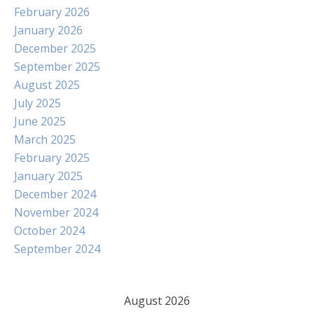
February 2026
January 2026
December 2025
September 2025
August 2025
July 2025
June 2025
March 2025
February 2025
January 2025
December 2024
November 2024
October 2024
September 2024
August 2026