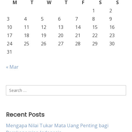
M
T
W
T
F
S
S
1
2
3
4
5
6
7
8
9
10
11
12
13
14
15
16
17
18
19
20
21
22
23
24
25
26
27
28
29
30
31
« Mar
Search
for:
Recent Posts
Mengapa Nilai Tukar Mata Uang Penting bagi