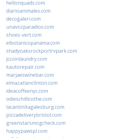
hellonquads.com
diarioanimales.com
decogaleri.com
unavozparadios.com
shoes-vert.com
elbotanicopanama.com
shadyoaksrockportrvpark.com
jccoinlaundry.com
kautorepair.com
marjaeswinebar.com
elmazatlanclinton.com
ideacoffeenyc.com
odieschillicothe.com
lacantinitagalesburg.com
pizzadeliverybristol.com
greenstarsmogcheck.com
happypawspl.com