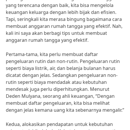
yang terencana dengan baik, kita bisa mengelola
keuangan keluarga dengan lebih bijak dan efisien.
Tapi, seringkali kita merasa bingung bagaimana cara
membuat anggaran rumah tangga yang efektif. Nah,
kali ini saya akan berbagi tips untuk membuat
anggaran rumah tangga yang efektif.
Pertama-tama, kita perlu membuat daftar
pengeluaran rutin dan non-rutin. Pengeluaran rutin
seperti biaya listrik, air, dan belanja bulanan harus
dicatat dengan jelas. Sedangkan pengeluaran non-
rutin seperti biaya mendadak atau kebutuhan
mendesak juga perlu diperhitungkan. Menurut
Deden Mulyana, seorang ahli keuangan, “Dengan
membuat daftar pengeluaran, kita bisa melihat
dengan jelas kemana uang kita sebenarnya mengalir.”
Kedua, alokasikan pendapatan untuk kebutuhan