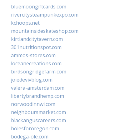
bluemoongiftcards.com
rivercitysteampunkexpo.com
kchoops.net
mountainsideskateshop.com
kirtlandcitytavern.com
301nutritionspot.com
ammos-stores.com
loceanecreations.com
birdsongridgefarm.com
joiedevivblog.com
valera-amsterdam.com
libertybrandhemp.com
norwoodinnwi.com
neighboursmarket.com
blackanguscareers.com
bolesfororegon.com
bodega-ole.com