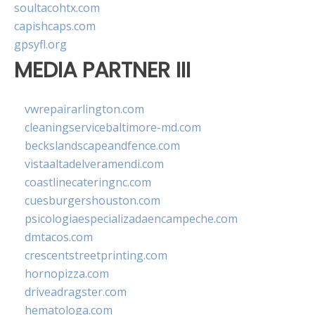
soultacohtx.com
capishcaps.com
gpsyfl.org
MEDIA PARTNER III
vwrepairarlington.com
cleaningservicebaltimore-md.com
beckslandscapeandfence.com
vistaaltadelveramendi.com
coastlinecateringnc.com
cuesburgershouston.com
psicologiaespecializadaencampeche.com
dmtacos.com
crescentstreetprinting.com
hornopizza.com
driveadragster.com
hematologa.com