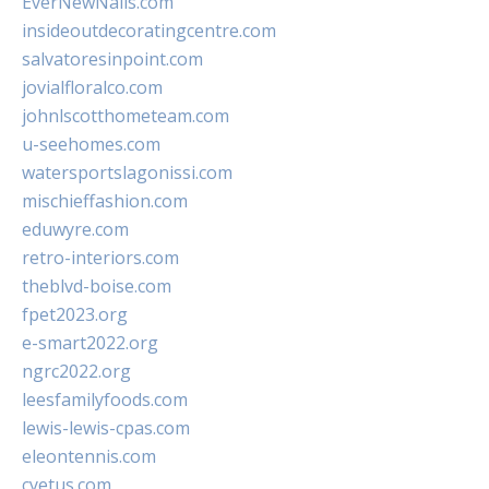
EverNewNails.com
insideoutdecoratingcentre.com
salvatoresinpoint.com
jovialfloralco.com
johnlscotthometeam.com
u-seehomes.com
watersportslagonissi.com
mischieffashion.com
eduwyre.com
retro-interiors.com
theblvd-boise.com
fpet2023.org
e-smart2022.org
ngrc2022.org
leesfamilyfoods.com
lewis-lewis-cpas.com
eleontennis.com
cyetus.com