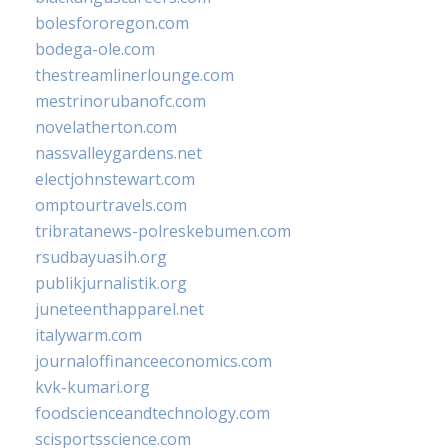
bolesfororegon.com
bodega-ole.com
thestreamlinerlounge.com
mestrinorubanofc.com
novelatherton.com
nassvalleygardens.net
electjohnstewart.com
omptourtravels.com
tribratanews-polreskebumen.com
rsudbayuasih.org
publikjurnalistik.org
juneteenthapparel.net
italywarm.com
journaloffinanceeconomics.com
kvk-kumari.org
foodscienceandtechnology.com
scisportsscience.com