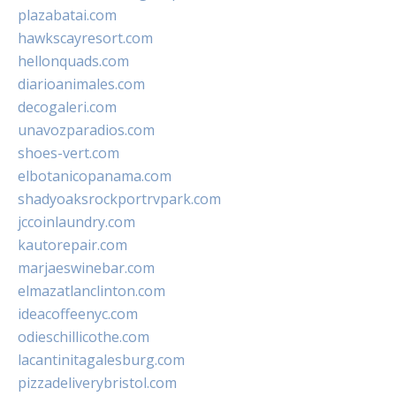
plazabatai.com
hawkscayresort.com
hellonquads.com
diarioanimales.com
decogaleri.com
unavozparadios.com
shoes-vert.com
elbotanicopanama.com
shadyoaksrockportrvpark.com
jccoinlaundry.com
kautorepair.com
marjaeswinebar.com
elmazatlanclinton.com
ideacoffeenyc.com
odieschillicothe.com
lacantinitagalesburg.com
pizzadeliverybristol.com