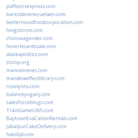
pidfloorsexpress.com
bancodevenezuelaen.com
bettermoodfoodcorporation.com
hingstonnt.com
chooseagender.com
hoverboardssale.com
alaskapolitics.com
stsmp.org
manoelneves.com
mandelaeffectlibrary.com
roselynns.com
balanceyoganj.com
salesforceblogs.com
TrainGames365.com
BaytownEvaCationRentals.com
JabalpurCakeDelivery.com
halobjd.com