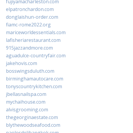
fujiyamacharleston.com
elpatronchardon.com
donglaishun-order.com
fiamc-rome2022.org
mariceworldessentials.com
lafisheriarestaurant.com
915jazzandmore.com
aguadulce-countryfair.com
jakehovis.com
bosswingsduluth.com
birminghamautocare.com
tonyscountrykitchen.com
jbellasnailspa.com
mychaihouse.com
alvisgrooming.com
thegeorginaestate.com
blythewoodseafood.com
paolosdelibangkok.com