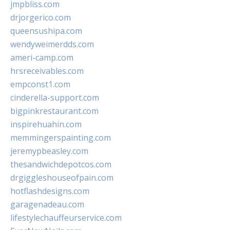
jmpbliss.com
drjorgerico.com
queensushipa.com
wendyweimerdds.com
ameri-camp.com
hrsreceivables.com
empconst1.com
cinderella-support.com
bigpinkrestaurant.com
inspirehuahin.com
memmingerspainting.com
jeremypbeasley.com
thesandwichdepotcos.com
drgiggleshouseofpain.com
hotflashdesigns.com
garagenadeau.com
lifestylechauffeurservice.com