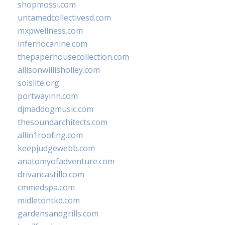
shopmossi.com
untamedcollectivesd.com
mxpwellness.com
infernocanine.com
thepaperhousecollection.com
allisonwillisholley.com
solslite.org
portwayinn.com
djmaddogmusic.com
thesoundarchitects.com
allin1roofing.com
keepjudgewebb.com
anatomyofadventure.com
drivancastillo.com
cmmedspa.com
midletontkd.com
gardensandgrills.com