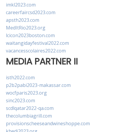
imkl2023.com
careerfaircsd2023.com
apsth2023.com
MedItRio2023.org
lcicon2023boston.com
waitangidayfestival2022.com
vacancesscolaires2022.com
MEDIA PARTNER II
isth2022.com
p2b2pabi2023-makassar.com
wocfparis2023.org
sinc2023.com
scdlqatar2022-qa.com
thecolumbiagrill.com
provisionscheeseandwineshoppe.com
khedi2023.org