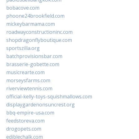
bobacove.com
phoone24brookfield.com
mickeybarmama.com
roadwayconstructioninc.com
shopdragonflyboutique.com
sportszilla.org
batchprovisionsbar.com
brasserie-gobette.com
musicrearte.com
morseysfarms.com
riverviewtennis.com
official-kelly-toys-squishmallows.com
displaygardenonsuncrest.org
bbq-empire-usa.com
feedstoreva.com
drogopets.com
ediblechalk.com