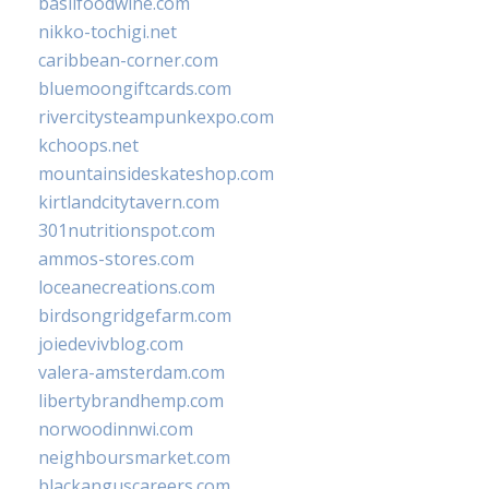
basilfoodwine.com
nikko-tochigi.net
caribbean-corner.com
bluemoongiftcards.com
rivercitysteampunkexpo.com
kchoops.net
mountainsideskateshop.com
kirtlandcitytavern.com
301nutritionspot.com
ammos-stores.com
loceanecreations.com
birdsongridgefarm.com
joiedevivblog.com
valera-amsterdam.com
libertybrandhemp.com
norwoodinnwi.com
neighboursmarket.com
blackanguscareers.com