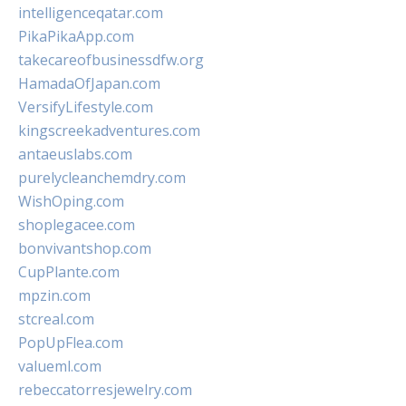
intelligenceqatar.com
PikaPikaApp.com
takecareofbusinessdfw.org
HamadaOfJapan.com
VersifyLifestyle.com
kingscreekadventures.com
antaeuslabs.com
purelycleanchemdry.com
WishOping.com
shoplegacee.com
bonvivantshop.com
CupPlante.com
mpzin.com
stcreal.com
PopUpFlea.com
valueml.com
rebeccatorresjewelry.com