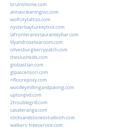
bruinshome.com
annascleaningsvc.com
wolfcitytattoo.com
oysterbayturkeytrot.com
lafronterarestauranteybar.com
lilyandrosetearoom.com
olivesburgberrypatch.com
theslushkids.com
giobastian.com
glpascensori.com
rifloorepoxy.com
woolleymillingandpaving.com
uptonpvd.com
2troublegrill.com
casateranga.com
sticksandstonesstudiooh.com
walkers-treeservice.com