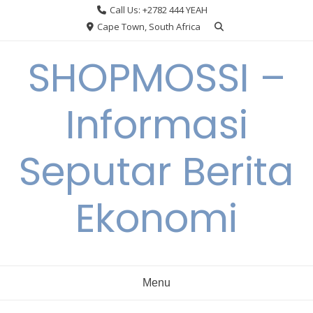
Skip
Call Us: +2782 444 YEAH
to
Cape Town, South Africa
content
SHOPMOSSI –
Informasi
Seputar Berita
Ekonomi
Menu