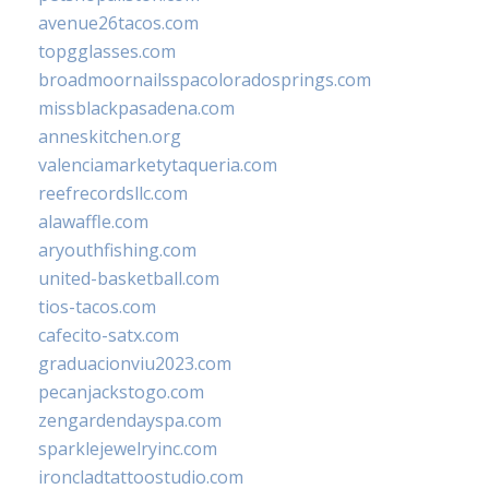
avenue26tacos.com
topgglasses.com
broadmoornailsspacoloradosprings.com
missblackpasadena.com
anneskitchen.org
valenciamarketytaqueria.com
reefrecordsllc.com
alawaffle.com
aryouthfishing.com
united-basketball.com
tios-tacos.com
cafecito-satx.com
graduacionviu2023.com
pecanjackstogo.com
zengardendayspa.com
sparklejewelryinc.com
ironcladtattoostudio.com