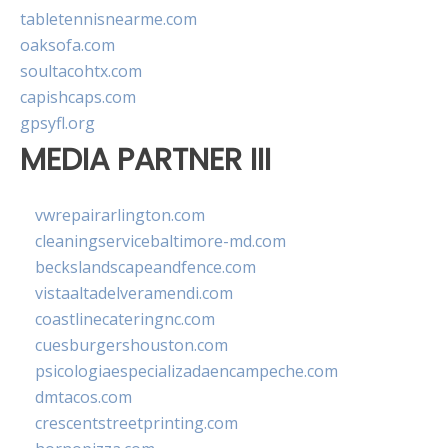
tabletennisnearme.com
oaksofa.com
soultacohtx.com
capishcaps.com
gpsyfl.org
MEDIA PARTNER III
vwrepairarlington.com
cleaningservicebaltimore-md.com
beckslandscapeandfence.com
vistaaltadelveramendi.com
coastlinecateringnc.com
cuesburgershouston.com
psicologiaespecializadaencampeche.com
dmtacos.com
crescentstreetprinting.com