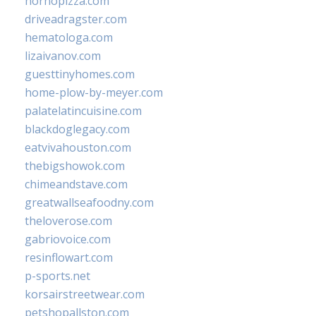
hornopizza.com
driveadragster.com
hematologa.com
lizaivanov.com
guesttinyhomes.com
home-plow-by-meyer.com
palatelatincuisine.com
blackdoglegacy.com
eatvivahouston.com
thebigshowok.com
chimeandstave.com
greatwallseafoodny.com
theloverose.com
gabriovoice.com
resinflowart.com
p-sports.net
korsairstreetwear.com
petshopallston.com