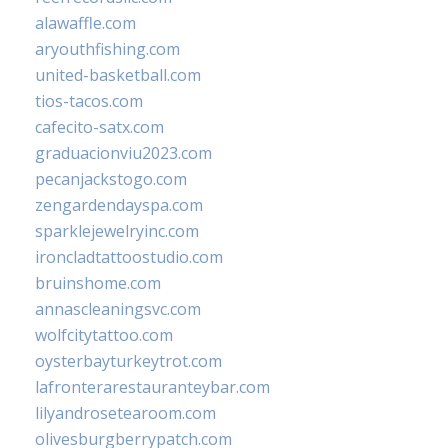
alawaffle.com
aryouthfishing.com
united-basketball.com
tios-tacos.com
cafecito-satx.com
graduacionviu2023.com
pecanjackstogo.com
zengardendayspa.com
sparklejewelryinc.com
ironcladtattoostudio.com
bruinshome.com
annascleaningsvc.com
wolfcitytattoo.com
oysterbayturkeytrot.com
lafronterarestauranteybar.com
lilyandrosetearoom.com
olivesburgberrypatch.com