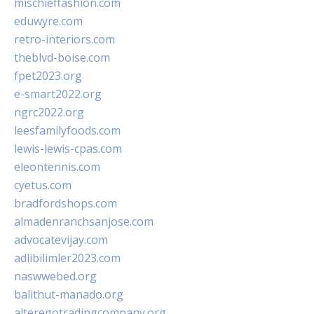
mischieffashion.com
eduwyre.com
retro-interiors.com
theblvd-boise.com
fpet2023.org
e-smart2022.org
ngrc2022.org
leesfamilyfoods.com
lewis-lewis-cpas.com
eleontennis.com
cyetus.com
bradfordshops.com
almadenranchsanjose.com
advocatevijay.com
adlibilimler2023.com
naswwebed.org
balithut-manado.org
alteregotradingcompany.org