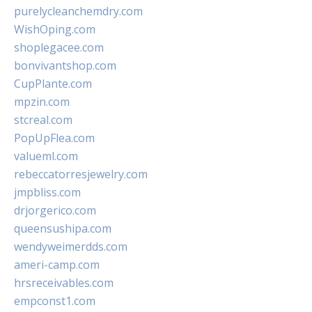
purelycleanchemdry.com
WishOping.com
shoplegacee.com
bonvivantshop.com
CupPlante.com
mpzin.com
stcreal.com
PopUpFlea.com
valueml.com
rebeccatorresjewelry.com
jmpbliss.com
drjorgerico.com
queensushipa.com
wendyweimerdds.com
ameri-camp.com
hrsreceivables.com
empconst1.com