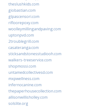
theslushkids.com
giobastian.com
glpascensori.com
rifloorepoxy.com
woolleymillingandpaving.com
uptonpvd.com
2troublegrill.com
casateranga.com
sticksandstonesstudiooh.com
walkers-treeservice.com
shopmossi.com
untamedcollectivesd.com
mxpwellness.com
infernocanine.com
thepaperhousecollection.com
allisonwillisholley.com
solslite.org