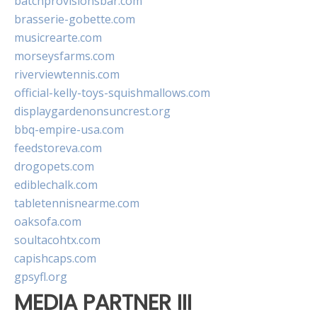
batchprovisionsbar.com
brasserie-gobette.com
musicrearte.com
morseysfarms.com
riverviewtennis.com
official-kelly-toys-squishmallows.com
displaygardenonsuncrest.org
bbq-empire-usa.com
feedstoreva.com
drogopets.com
ediblechalk.com
tabletennisnearme.com
oaksofa.com
soultacohtx.com
capishcaps.com
gpsyfl.org
MEDIA PARTNER III