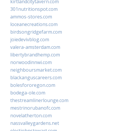
kirtlandcitytavern.com
301nutritionspot.com
ammos-stores.com
loceanecreations.com
birdsongridgefarm.com
joiedevivblog.com
valera-amsterdam.com
libertybrandhemp.com
norwoodinnwi.com
neighboursmarket.com
blackanguscareers.com
bolesfororegon.com
bodega-ole.com
thestreamlinerlounge.com
mestrinorubanofc.com
novelatherton.com
nassvalleygardens.net
electjohnstewart.com