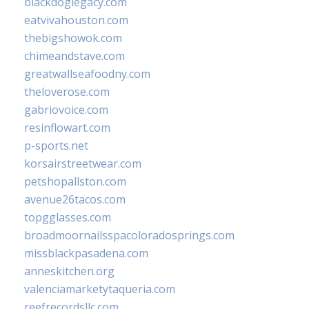
blackdoglegacy.com
eatvivahouston.com
thebigshowok.com
chimeandstave.com
greatwallseafoodny.com
theloverose.com
gabriovoice.com
resinflowart.com
p-sports.net
korsairstreetwear.com
petshopallston.com
avenue26tacos.com
topgglasses.com
broadmoornailsspacoloradosprings.com
missblackpasadena.com
anneskitchen.org
valenciamarketytaqueria.com
reefrecordsllc.com