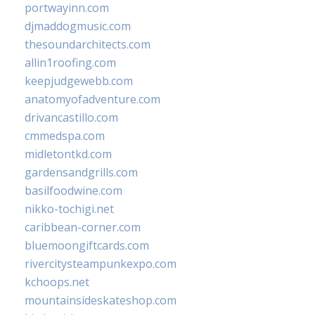
portwayinn.com
djmaddogmusic.com
thesoundarchitects.com
allin1roofing.com
keepjudgewebb.com
anatomyofadventure.com
drivancastillo.com
cmmedspa.com
midletontkd.com
gardensandgrills.com
basilfoodwine.com
nikko-tochigi.net
caribbean-corner.com
bluemoongiftcards.com
rivercitysteampunkexpo.com
kchoops.net
mountainsideskateshop.com