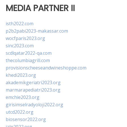
MEDIA PARTNER II
isth2022.com
p2b2pabi2023-makassar.com
wocfparis2023.org
sinc2023.com
scdlqatar2022-qa.com
thecolumbiagrill.com
provisionscheeseandwineshoppe.com
khedi2023.org
akademikgeriatri2023.org
marmarapediatri2023.org
emchie2023.org
girisimselradyoloji2022.org
utcd2022.org
biosensor2022.org
ialp2022.org