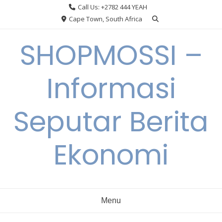
Skip
Call Us: +2782 444 YEAH
to
Cape Town, South Africa
content
SHOPMOSSI –
Informasi
Seputar Berita
Ekonomi
Menu