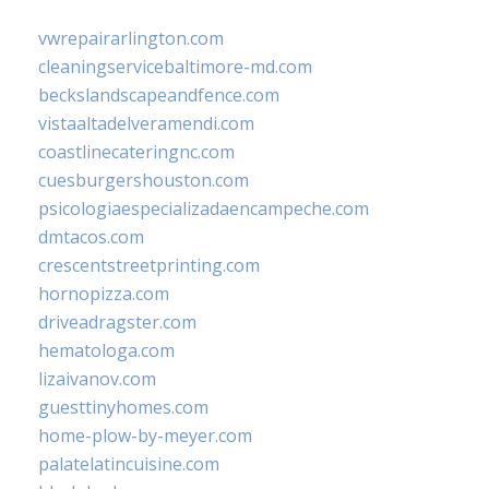
vwrepairarlington.com
cleaningservicebaltimore-md.com
beckslandscapeandfence.com
vistaaltadelveramendi.com
coastlinecateringnc.com
cuesburgershouston.com
psicologiaespecializadaencampeche.com
dmtacos.com
crescentstreetprinting.com
hornopizza.com
driveadragster.com
hematologa.com
lizaivanov.com
guesttinyhomes.com
home-plow-by-meyer.com
palatelatincuisine.com