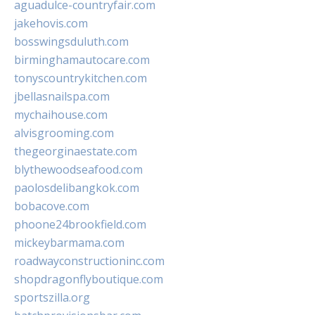
aguadulce-countryfair.com
jakehovis.com
bosswingsduluth.com
birminghamautocare.com
tonyscountrykitchen.com
jbellasnailspa.com
mychaihouse.com
alvisgrooming.com
thegeorginaestate.com
blythewoodseafood.com
paolosdelibangkok.com
bobacove.com
phoone24brookfield.com
mickeybarmama.com
roadwayconstructioninc.com
shopdragonflyboutique.com
sportszilla.org