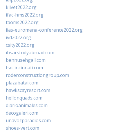
klivet2022.org
ifac-hms2022.org
taoms2022.org
iias-euromena-conference2022.org
ivd2022.org
csity2022.org
ibsarstudyabroad.com
bennusehgall.com
tsecincinnati.com
roderconstructiongroup.com
plazabatai.com
hawkscayresort.com
hellonquads.com
diarioanimales.com
decogaleri.com
unavozparadios.com
shoes-vert.com