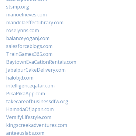
stsmp.org
manoelneves.com
mandelaeffectlibrary.com
roselynns.com
balanceyoganj.com
salesforceblogs.com
TrainGames365.com
BaytownEvaCationRentals.com
JabalpurCakeDelivery.com
halobjd.com
intelligenceqatar.com
PikaPikaApp.com
takecareofbusinessdfw.org
HamadaOfJapan.com
VersifyLifestyle.com
kingscreekadventures.com
antaeuslabs.com