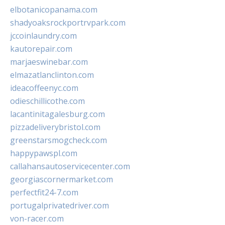
elbotanicopanama.com
shadyoaksrockportrvpark.com
jccoinlaundry.com
kautorepair.com
marjaeswinebar.com
elmazatlanclinton.com
ideacoffeenyc.com
odieschillicothe.com
lacantinitagalesburg.com
pizzadeliverybristol.com
greenstarsmogcheck.com
happypawspl.com
callahansautoservicecenter.com
georgiascornermarket.com
perfectfit24-7.com
portugalprivatedriver.com
von-racer.com