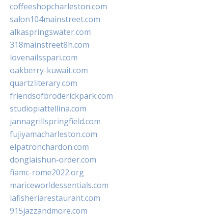
coffeeshopcharleston.com
salon104mainstreet.com
alkaspringswater.com
318mainstreet8h.com
lovenailsspari.com
oakberry-kuwait.com
quartzliterary.com
friendsofbroderickpark.com
studiopiattellina.com
jannagrillspringfield.com
fujiyamacharleston.com
elpatronchardon.com
donglaishun-order.com
fiamc-rome2022.org
mariceworldessentials.com
lafisheriarestaurant.com
915jazzandmore.com