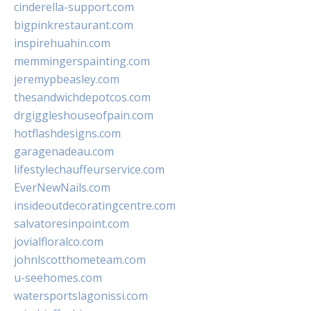
cinderella-support.com
bigpinkrestaurant.com
inspirehuahin.com
memmingerspainting.com
jeremypbeasley.com
thesandwichdepotcos.com
drgiggleshouseofpain.com
hotflashdesigns.com
garagenadeau.com
lifestylechauffeurservice.com
EverNewNails.com
insideoutdecoratingcentre.com
salvatoresinpoint.com
jovialfloralco.com
johnlscotthometeam.com
u-seehomes.com
watersportslagonissi.com