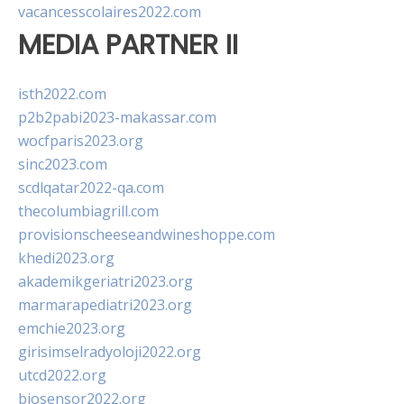
vacancesscolaires2022.com
MEDIA PARTNER II
isth2022.com
p2b2pabi2023-makassar.com
wocfparis2023.org
sinc2023.com
scdlqatar2022-qa.com
thecolumbiagrill.com
provisionscheeseandwineshoppe.com
khedi2023.org
akademikgeriatri2023.org
marmarapediatri2023.org
emchie2023.org
girisimselradyoloji2022.org
utcd2022.org
biosensor2022.org