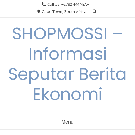
Skip
Call Us: +2782 444 YEAH
to
Cape Town, South Africa
content
SHOPMOSSI –
Informasi
Seputar Berita
Ekonomi
Menu