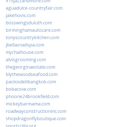
915jazzandmore.com
aguadulce-countryfair.com
jakehovis.com
bosswingsduluth.com
birminghamautocare.com
tonyscountrykitchen.com
jbellasnailspa.com
mychaihouse.com
alvisgrooming.com
thegeorginaestate.com
blythewoodseafood.com
paolosdelibangkok.com
bobacove.com
phoone24brookfield.com
mickeybarmama.com
roadwayconstructioninc.com
shopdragonflyboutique.com
sportszilla.org