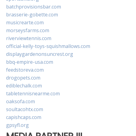
batchprovisionsbar.com
brasserie-gobette.com
musicrearte.com
morseysfarms.com
riverviewtennis.com
official-kelly-toys-squishmallows.com
displaygardenonsuncrest.org
bbq-empire-usa.com
feedstoreva.com
drogopets.com
ediblechalk.com
tabletennisnearme.com
oaksofa.com
soultacohtx.com
capishcaps.com
gpsyfl.org