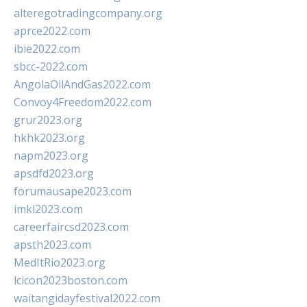
alteregotradingcompany.org
aprce2022.com
ibie2022.com
sbcc-2022.com
AngolaOilAndGas2022.com
Convoy4Freedom2022.com
grur2023.org
hkhk2023.org
napm2023.org
apsdfd2023.org
forumausape2023.com
imkl2023.com
careerfaircsd2023.com
apsth2023.com
MedItRio2023.org
lcicon2023boston.com
waitangidayfestival2022.com