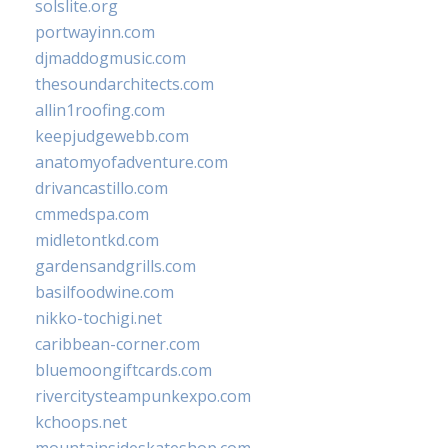
solslite.org
portwayinn.com
djmaddogmusic.com
thesoundarchitects.com
allin1roofing.com
keepjudgewebb.com
anatomyofadventure.com
drivancastillo.com
cmmedspa.com
midletontkd.com
gardensandgrills.com
basilfoodwine.com
nikko-tochigi.net
caribbean-corner.com
bluemoongiftcards.com
rivercitysteampunkexpo.com
kchoops.net
mountainsideskateshop.com