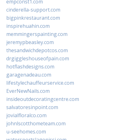
empconst1.com
cinderella-support.com
bigpinkrestaurant.com
inspirehuahin.com
memmingerspainting.com
jeremypbeasley.com
thesandwichdepotcos.com
drgiggleshouseofpain.com
hotflashdesigns.com
garagenadeau.com
lifestylechauffeurservice.com
EverNewNails.com
insideoutdecoratingcentre.com
salvatoresinpoint.com
jovialfloralco.com
johnlscotthometeam.com
u-seehomes.com
watersportslagonissi.com