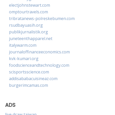
electjohnstewart.com
omptourtravels.com
tribratanews-polreskebumen.com
rsudbayuasih.org
publikjurnalistik.org
juneteenthapparel.net
italywarm.com
journaloffinanceeconomics.com
kvk-kumari.org
foodscienceandtechnology.com
scisportsscience.com
addisababacuisineaz.com
burgerimcamas.com
ADS
live draw taiwan