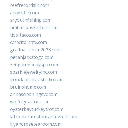
reefrecordsllc.com
alawaffle.com
aryouthfishing.com
united-basketball.com
tios-tacos.com
cafecito-satx.com
graduacionviu2023.com
pecanjackstogo.com
zengardendayspa.com
sparklejewelryinc.com
ironcladtattoostudio.com
bruinshome.com
annascleaningsvc.com
wolfcitytattoo.com
oysterbayturkeytrot.com
lafronterarestauranteybar.com
lilyandrosetearoom.com