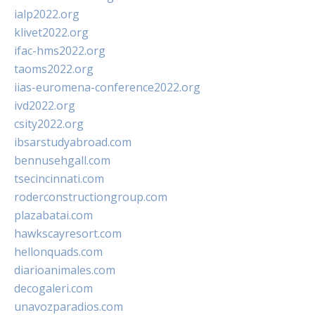
ialp2022.org
klivet2022.org
ifac-hms2022.org
taoms2022.org
iias-euromena-conference2022.org
ivd2022.org
csity2022.org
ibsarstudyabroad.com
bennusehgall.com
tsecincinnati.com
roderconstructiongroup.com
plazabatai.com
hawkscayresort.com
hellonquads.com
diarioanimales.com
decogaleri.com
unavozparadios.com