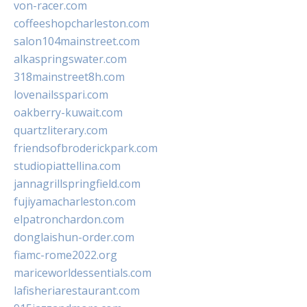
von-racer.com
coffeeshopcharleston.com
salon104mainstreet.com
alkaspringswater.com
318mainstreet8h.com
lovenailsspari.com
oakberry-kuwait.com
quartzliterary.com
friendsofbroderickpark.com
studiopiattellina.com
jannagrillspringfield.com
fujiyamacharleston.com
elpatronchardon.com
donglaishun-order.com
fiamc-rome2022.org
mariceworldessentials.com
lafisheriarestaurant.com