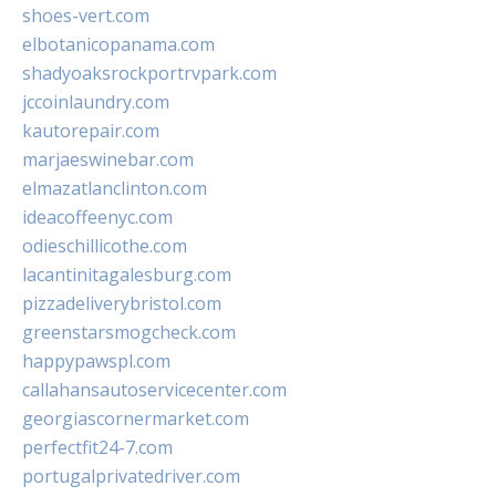
shoes-vert.com
elbotanicopanama.com
shadyoaksrockportrvpark.com
jccoinlaundry.com
kautorepair.com
marjaeswinebar.com
elmazatlanclinton.com
ideacoffeenyc.com
odieschillicothe.com
lacantinitagalesburg.com
pizzadeliverybristol.com
greenstarsmogcheck.com
happypawspl.com
callahansautoservicecenter.com
georgiascornermarket.com
perfectfit24-7.com
portugalprivatedriver.com