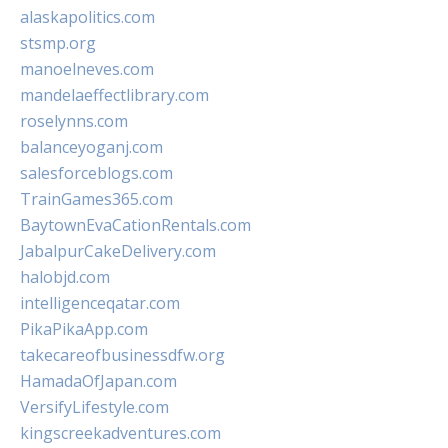
alaskapolitics.com
stsmp.org
manoelneves.com
mandelaeffectlibrary.com
roselynns.com
balanceyoganj.com
salesforceblogs.com
TrainGames365.com
BaytownEvaCationRentals.com
JabalpurCakeDelivery.com
halobjd.com
intelligenceqatar.com
PikaPikaApp.com
takecareofbusinessdfw.org
HamadaOfJapan.com
VersifyLifestyle.com
kingscreekadventures.com