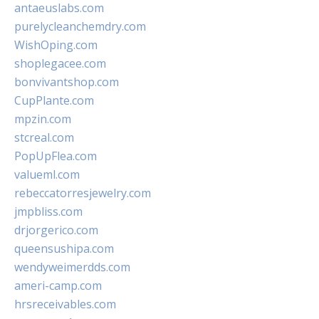
antaeuslabs.com
purelycleanchemdry.com
WishOping.com
shoplegacee.com
bonvivantshop.com
CupPlante.com
mpzin.com
stcreal.com
PopUpFlea.com
valueml.com
rebeccatorresjewelry.com
jmpbliss.com
drjorgerico.com
queensushipa.com
wendyweimerdds.com
ameri-camp.com
hrsreceivables.com