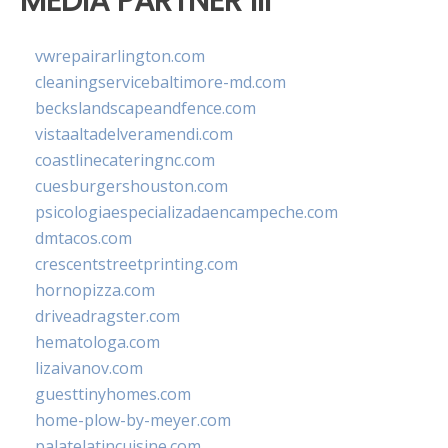
MEDIA PARTNER III
vwrepairarlington.com
cleaningservicebaltimore-md.com
beckslandscapeandfence.com
vistaaltadelveramendi.com
coastlinecateringnc.com
cuesburgershouston.com
psicologiaespecializadaencampeche.com
dmtacos.com
crescentstreetprinting.com
hornopizza.com
driveadragster.com
hematologa.com
lizaivanov.com
guesttinyhomes.com
home-plow-by-meyer.com
palatelatincuisine.com