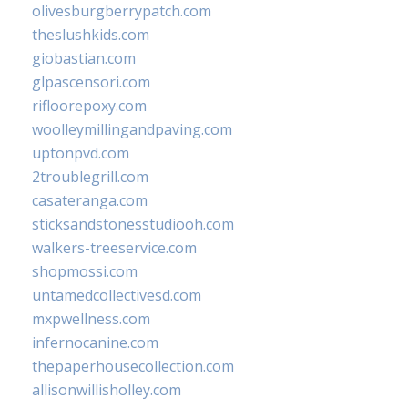
olivesburgberrypatch.com
theslushkids.com
giobastian.com
glpascensori.com
rifloorepoxy.com
woolleymillingandpaving.com
uptonpvd.com
2troublegrill.com
casateranga.com
sticksandstonesstudiooh.com
walkers-treeservice.com
shopmossi.com
untamedcollectivesd.com
mxpwellness.com
infernocanine.com
thepaperhousecollection.com
allisonwillisholley.com