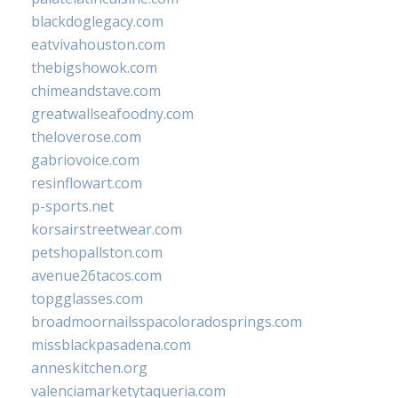
blackdoglegacy.com
eatvivahouston.com
thebigshowok.com
chimeandstave.com
greatwallseafoodny.com
theloverose.com
gabriovoice.com
resinflowart.com
p-sports.net
korsairstreetwear.com
petshopallston.com
avenue26tacos.com
topgglasses.com
broadmoornailsspacoloradosprings.com
missblackpasadena.com
anneskitchen.org
valenciamarketytaqueria.com