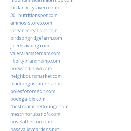
kirtlandcitytavern.com
301nutritionspot.com
ammos-stores.com
loceanecreations.com
birdsongridgefarm.com
joiedevivblog.com
valera-amsterdam.com
libertybrandhemp.com
norwoodinnwi.com
neighboursmarket.com
blackanguscareers.com
bolesfororegon.com
bodega-ole.com
thestreamlinerlounge.com
mestrinorubanofc.com
novelatherton.com
nassvalleygardens.net