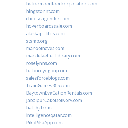
bettermoodfoodcorporation.com
hingstonnt.com
chooseagender.com
hoverboardssale.com
alaskapolitics.com
stsmp.org
manoelneves.com
mandelaeffectlibrary.com
roselynns.com
balanceyoganj.com
salesforceblogs.com
TrainGames365.com
BaytownEvaCationRentals.com
JabalpurCakeDelivery.com
halobjd.com
intelligenceqatar.com
PikaPikaApp.com