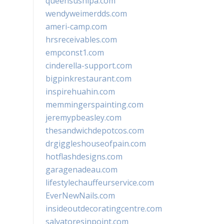
queensushipa.com
wendyweimerdds.com
ameri-camp.com
hrsreceivables.com
empconst1.com
cinderella-support.com
bigpinkrestaurant.com
inspirehuahin.com
memmingerspainting.com
jeremypbeasley.com
thesandwichdepotcos.com
drgiggleshouseofpain.com
hotflashdesigns.com
garagenadeau.com
lifestylechauffeurservice.com
EverNewNails.com
insideoutdecoratingcentre.com
salvatoresinpoint.com