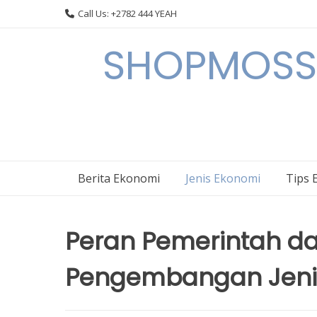
Skip
Call Us: +2782 444 YEAH
to
content
SHOPMOSSI 
Berita Ekonomi
Jenis Ekonomi
Tips 
Peran Pemerintah d
Pengembangan Jenis 