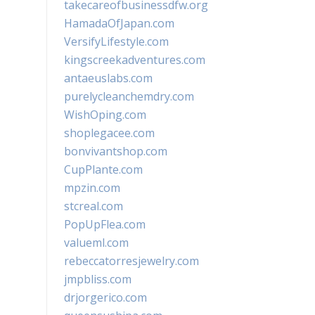
takecareofbusinessdfw.org
HamadaOfJapan.com
VersifyLifestyle.com
kingscreekadventures.com
antaeuslabs.com
purelycleanchemdry.com
WishOping.com
shoplegacee.com
bonvivantshop.com
CupPlante.com
mpzin.com
stcreal.com
PopUpFlea.com
valueml.com
rebeccatorresjewelry.com
jmpbliss.com
drjorgerico.com