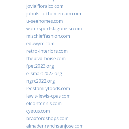
jovialfloralco.com
johnlscotthometeam.com
u-seehomes.com
watersportslagonissi.com
mischieffashion.com
eduwyre.com
retro-interiors.com
theblvd-boise.com
fpet2023.org
e-smart2022.org
ngrc2022.org
leesfamilyfoods.com
lewis-lewis-cpas.com
eleontennis.com
cyetus.com
bradfordshops.com
almadenranchsanjose.com