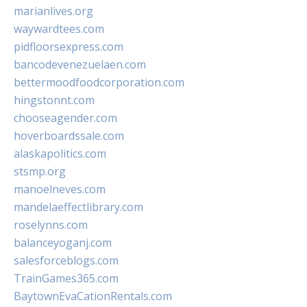
marianlives.org
waywardtees.com
pidfloorsexpress.com
bancodevenezuelaen.com
bettermoodfoodcorporation.com
hingstonnt.com
chooseagender.com
hoverboardssale.com
alaskapolitics.com
stsmp.org
manoelneves.com
mandelaeffectlibrary.com
roselynns.com
balanceyoganj.com
salesforceblogs.com
TrainGames365.com
BaytownEvaCationRentals.com