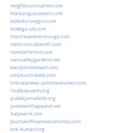
neighboursmarket.com
blackanguscareers.com
bolesfororegon.com
bodega-ole.com
thestreamlinerlounge.com
mestrinorubanofc.com
novelatherton.com
nassvalleygardens.net
electjohnstewart.com
omptourtravels.com
tribratanews-polreskebumen.com
rsudbayuasih.org
publikjurnalistik.org
juneteenthapparel.net
italywarm.com
journaloffinanceeconomics.com
kvk-kumari.org