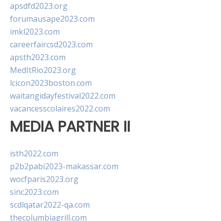
apsdfd2023.org
forumausape2023.com
imkl2023.com
careerfaircsd2023.com
apsth2023.com
MedItRio2023.org
lcicon2023boston.com
waitangidayfestival2022.com
vacancesscolaires2022.com
MEDIA PARTNER II
isth2022.com
p2b2pabi2023-makassar.com
wocfparis2023.org
sinc2023.com
scdlqatar2022-qa.com
thecolumbiagrill.com