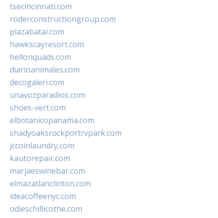
tsecincinnati.com
roderconstructiongroup.com
plazabatai.com
hawkscayresort.com
hellonquads.com
diarioanimales.com
decogaleri.com
unavozparadios.com
shoes-vert.com
elbotanicopanama.com
shadyoaksrockportrvpark.com
jccoinlaundry.com
kautorepair.com
marjaeswinebar.com
elmazatlanclinton.com
ideacoffeenyc.com
odieschillicothe.com