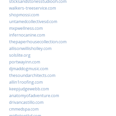
sticksandstonesstudiooh.com
walkers-treeservice.com
shopmossi.com
untamedcollectivesd.com
mxpwellness.com
infernocanine.com
thepaperhousecollection.com
allisonwillisholley.com
solslite.org
portwayinn.com
djmaddogmusic.com
thesoundarchitects.com
allin1roofing.com
keepjudgewebb.com
anatomyofadventure.com
drivancastillo.com
cmmedspa.com
midletontkd.com