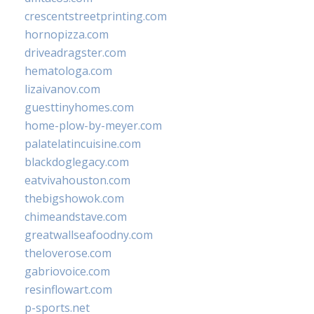
crescentstreetprinting.com
hornopizza.com
driveadragster.com
hematologa.com
lizaivanov.com
guesttinyhomes.com
home-plow-by-meyer.com
palatelatincuisine.com
blackdoglegacy.com
eatvivahouston.com
thebigshowok.com
chimeandstave.com
greatwallseafoodny.com
theloverose.com
gabriovoice.com
resinflowart.com
p-sports.net