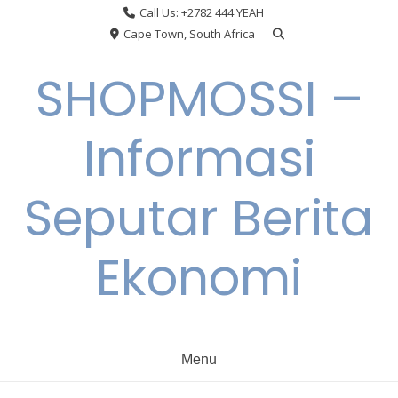
Skip
Call Us: +2782 444 YEAH
to
Cape Town, South Africa
content
SHOPMOSSI –
Informasi
Seputar Berita
Ekonomi
Menu