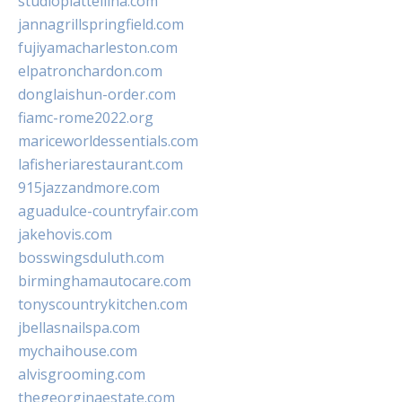
studiopiattellina.com
jannagrillspringfield.com
fujiyamacharleston.com
elpatronchardon.com
donglaishun-order.com
fiamc-rome2022.org
mariceworldessentials.com
lafisheriarestaurant.com
915jazzandmore.com
aguadulce-countryfair.com
jakehovis.com
bosswingsduluth.com
birminghamautocare.com
tonyscountrykitchen.com
jbellasnailspa.com
mychaihouse.com
alvisgrooming.com
thegeorginaestate.com