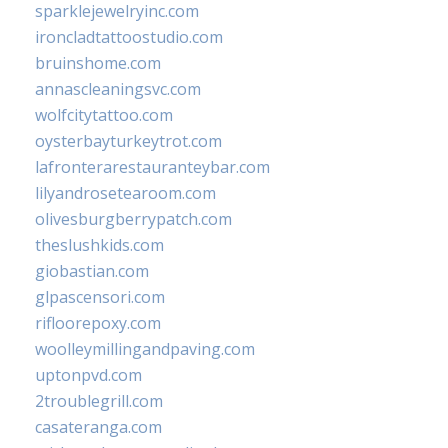
sparklejewelryinc.com
ironcladtattoostudio.com
bruinshome.com
annascleaningsvc.com
wolfcitytattoo.com
oysterbayturkeytrot.com
lafronterarestauranteybar.com
lilyandrosetearoom.com
olivesburgberrypatch.com
theslushkids.com
giobastian.com
glpascensori.com
rifloorepoxy.com
woolleymillingandpaving.com
uptonpvd.com
2troublegrill.com
casateranga.com