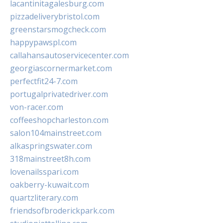
lacantinitagalesburg.com
pizzadeliverybristol.com
greenstarsmogcheck.com
happypawspl.com
callahansautoservicecenter.com
georgiascornermarket.com
perfectfit24-7.com
portugalprivatedriver.com
von-racer.com
coffeeshopcharleston.com
salon104mainstreet.com
alkaspringswater.com
318mainstreet8h.com
lovenailsspari.com
oakberry-kuwait.com
quartzliterary.com
friendsofbroderickpark.com