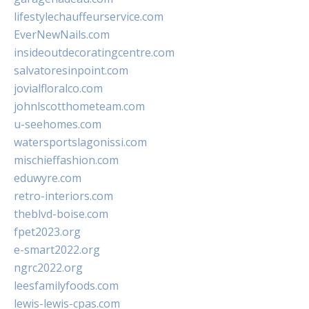
lifestylechauffeurservice.com
EverNewNails.com
insideoutdecoratingcentre.com
salvatoresinpoint.com
jovialfloralco.com
johnlscotthometeam.com
u-seehomes.com
watersportslagonissi.com
mischieffashion.com
eduwyre.com
retro-interiors.com
theblvd-boise.com
fpet2023.org
e-smart2022.org
ngrc2022.org
leesfamilyfoods.com
lewis-lewis-cpas.com