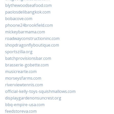
blythewoodseafood.com
paolosdelibangkok.com
bobacove.com
phoone24brookfield.com
mickeybarmama.com
roadwayconstructioninc.com
shopdragonflyboutique.com
sportszilla.org
batchprovisionsbar.com
brasserie-gobette.com
musicrearte.com
morseysfarms.com
riverviewtennis.com
official-kelly-toys-squishmallows.com
displaygardenonsuncrest.org
bbq-empire-usa.com
feedstoreva.com