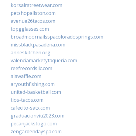
korsairstreetwear.com
petshopallston.com
avenue26tacos.com
topgglasses.com
broadmoornailsspacoloradosprings.com
missblackpasadena.com
anneskitchen.org
valenciamarketytaqueria.com
reefrecordsllc.com
alawaffle.com
aryouthfishing.com
united-basketball.com
tios-tacos.com
cafecito-satx.com
graduacionviu2023.com
pecanjackstogo.com
zengardendayspa.com