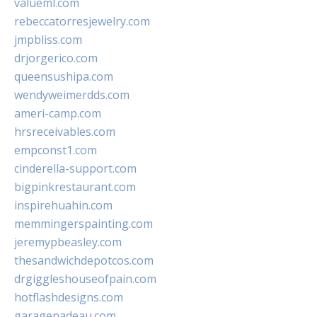
valueml.com
rebeccatorresjewelry.com
jmpbliss.com
drjorgerico.com
queensushipa.com
wendyweimerdds.com
ameri-camp.com
hrsreceivables.com
empconst1.com
cinderella-support.com
bigpinkrestaurant.com
inspirehuahin.com
memmingerspainting.com
jeremypbeasley.com
thesandwichdepotcos.com
drgiggleshouseofpain.com
hotflashdesigns.com
garagenadeau.com