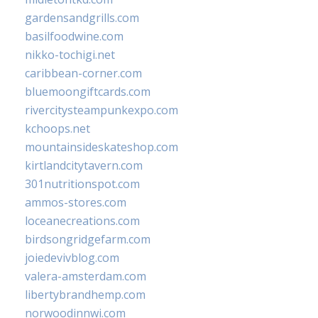
gardensandgrills.com
basilfoodwine.com
nikko-tochigi.net
caribbean-corner.com
bluemoongiftcards.com
rivercitysteampunkexpo.com
kchoops.net
mountainsideskateshop.com
kirtlandcitytavern.com
301nutritionspot.com
ammos-stores.com
loceanecreations.com
birdsongridgefarm.com
joiedevivblog.com
valera-amsterdam.com
libertybrandhemp.com
norwoodinnwi.com