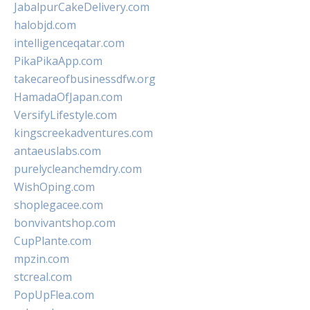
JabalpurCakeDelivery.com
halobjd.com
intelligenceqatar.com
PikaPikaApp.com
takecareofbusinessdfw.org
HamadaOfJapan.com
VersifyLifestyle.com
kingscreekadventures.com
antaeuslabs.com
purelycleanchemdry.com
WishOping.com
shoplegacee.com
bonvivantshop.com
CupPlante.com
mpzin.com
stcreal.com
PopUpFlea.com