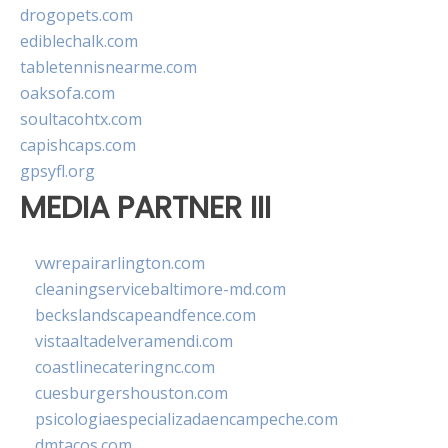
drogopets.com
ediblechalk.com
tabletennisnearme.com
oaksofa.com
soultacohtx.com
capishcaps.com
gpsyfl.org
MEDIA PARTNER III
vwrepairarlington.com
cleaningservicebaltimore-md.com
beckslandscapeandfence.com
vistaaltadelveramendi.com
coastlinecateringnc.com
cuesburgershouston.com
psicologiaespecializadaencampeche.com
dmtacos.com