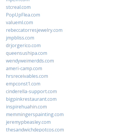
stcreal.com
PopUpFlea.com
valueml.com
rebeccatorresjewelry.com
jmpbliss.com
drjorgerico.com
queensushipa.com
wendyweimerdds.com
ameri-camp.com
hrsreceivables.com
empconst1.com
cinderella-support.com
bigpinkrestaurant.com
inspirehuahin.com
memmingerspainting.com
jeremypbeasley.com
thesandwichdepotcos.com