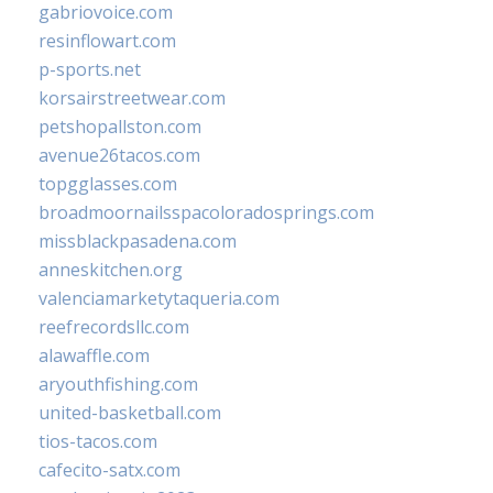
gabriovoice.com
resinflowart.com
p-sports.net
korsairstreetwear.com
petshopallston.com
avenue26tacos.com
topgglasses.com
broadmoornailsspacoloradosprings.com
missblackpasadena.com
anneskitchen.org
valenciamarketytaqueria.com
reefrecordsllc.com
alawaffle.com
aryouthfishing.com
united-basketball.com
tios-tacos.com
cafecito-satx.com