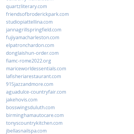
quartzliterary.com
friendsofbroderickpark.com
studiopiattellina.com
jannagrillspringfield.com
fujiyamacharleston.com
elpatronchardon.com
donglaishun-order.com
fiamc-rome2022.org
mariceworldessentials.com
lafisheriarestaurant.com
915jazzandmore.com
aguadulce-countryfair.com
jakehovis.com
bosswingsduluth.com
birminghamautocare.com
tonyscountrykitchen.com
jbellasnailspa.com