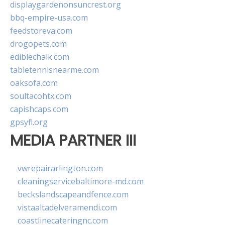
displaygardenonsuncrest.org
bbq-empire-usa.com
feedstoreva.com
drogopets.com
ediblechalk.com
tabletennisnearme.com
oaksofa.com
soultacohtx.com
capishcaps.com
gpsyfl.org
MEDIA PARTNER III
vwrepairarlington.com
cleaningservicebaltimore-md.com
beckslandscapeandfence.com
vistaaltadelveramendi.com
coastlinecateringnc.com