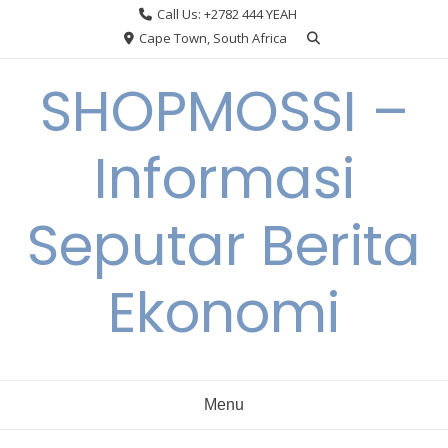
Skip
Call Us: +2782 444 YEAH
to
Cape Town, South Africa
content
SHOPMOSSI –
Informasi
Seputar Berita
Ekonomi
Menu