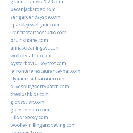
graduacionviu2023.com
pecanjackstogo.com
zengardendayspa.com
sparklejewelryinc.com
ironcladtattoostudio.com
bruinshome.com
annascleaningsvc.com
wolfcitytattoo.com
oysterbayturkeytrot.com
lafronterarestauranteybar.com
lilyandrosetearoom.com
olivesburgberrypatch.com
theslushkids.com
giobastian.com
glpascensori.com
rifloorepoxy.com
woolleymillingandpaving.com
uptonpvd.com