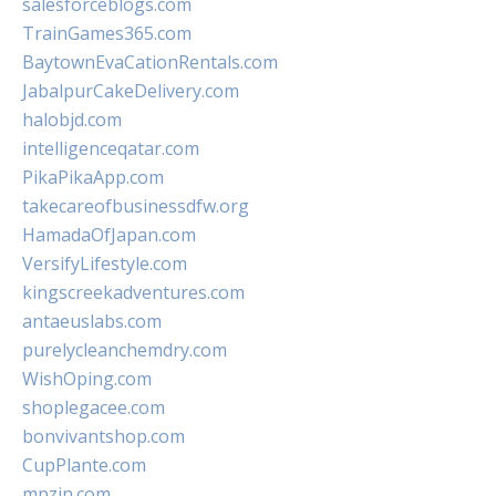
salesforceblogs.com
TrainGames365.com
BaytownEvaCationRentals.com
JabalpurCakeDelivery.com
halobjd.com
intelligenceqatar.com
PikaPikaApp.com
takecareofbusinessdfw.org
HamadaOfJapan.com
VersifyLifestyle.com
kingscreekadventures.com
antaeuslabs.com
purelycleanchemdry.com
WishOping.com
shoplegacee.com
bonvivantshop.com
CupPlante.com
mpzin.com