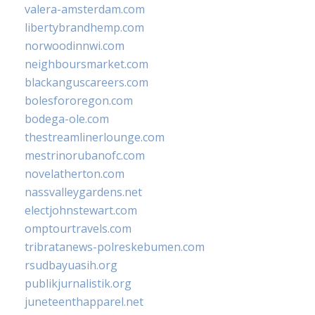
valera-amsterdam.com
libertybrandhemp.com
norwoodinnwi.com
neighboursmarket.com
blackanguscareers.com
bolesfororegon.com
bodega-ole.com
thestreamlinerlounge.com
mestrinorubanofc.com
novelatherton.com
nassvalleygardens.net
electjohnstewart.com
omptourtravels.com
tribratanews-polreskebumen.com
rsudbayuasih.org
publikjurnalistik.org
juneteenthapparel.net