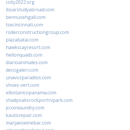
csity2022.org
ibsarstudyabroad.com
bennusehgall.com
tsecincinnati.com
roderconstructiongroup.com
plazabatai.com
hawkscayresort.com
hellonquads.com
diarioanimales.com
decogaleri.com
unavozparadios.com
shoes-vert.com
elbotanicopanama.com
shadyoaksrockportrvpark.com
jccoinlaundry.com
kautorepair.com
marjaeswinebar.com