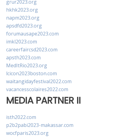
grur2023.org
hkhk2023.org
napm2023.org
apsdfd2023.org
forumausape2023.com
imkl2023.com
careerfaircsd2023.com
apsth2023.com
MedItRio2023.org
lcicon2023boston.com
waitangidayfestival2022.com
vacancesscolaires2022.com
MEDIA PARTNER II
isth2022.com
p2b2pabi2023-makassar.com
wocfparis2023.org