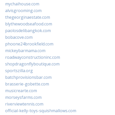
mychaihouse.com
alvisgrooming.com
thegeorginaestate.com
blythewoodseafood.com
paolosdelibangkok.com
bobacove.com
phoone24brookfield.com
mickeybarmama.com
roadwayconstructioninc.com
shopdragonflyboutique.com
sportszilla.org
batchprovisionsbar.com
brasserie-gobette.com
musicrearte.com
morseysfarms.com
riverviewtennis.com
official-kelly-toys-squishmallows.com