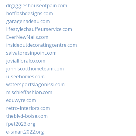
drgiggleshouseofpain.com
hotflashdesigns.com
garagenadeau.com
lifestylechauffeurservice.com
EverNewNails.com
insideoutdecoratingcentre.com
salvatoresinpoint.com
jovialfloralco.com
johnlscotthometeam.com
u-seehomes.com
watersportslagonissi.com
mischieffashion.com
eduwyre.com
retro-interiors.com
theblvd-boise.com
fpet2023.org
e-smart2022.org