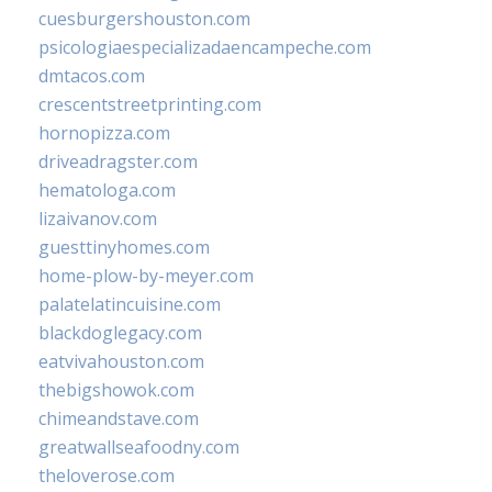
cuesburgershouston.com
psicologiaespecializadaencampeche.com
dmtacos.com
crescentstreetprinting.com
hornopizza.com
driveadragster.com
hematologa.com
lizaivanov.com
guesttinyhomes.com
home-plow-by-meyer.com
palatelatincuisine.com
blackdoglegacy.com
eatvivahouston.com
thebigshowok.com
chimeandstave.com
greatwallseafoodny.com
theloverose.com