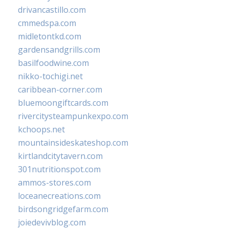
drivancastillo.com
cmmedspa.com
midletontkd.com
gardensandgrills.com
basilfoodwine.com
nikko-tochigi.net
caribbean-corner.com
bluemoongiftcards.com
rivercitysteampunkexpo.com
kchoops.net
mountainsideskateshop.com
kirtlandcitytavern.com
301nutritionspot.com
ammos-stores.com
loceanecreations.com
birdsongridgefarm.com
joiedevivblog.com