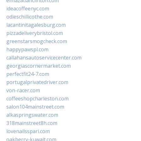
elmazatlanclinton.com
ideacoffeenyc.com
odieschillicothe.com
lacantinitagalesburg.com
pizzadeliverybristol.com
greenstarsmogcheck.com
happypawspl.com
callahansautoservicecenter.com
georgiascornermarket.com
perfectfit24-7.com
portugalprivatedriver.com
von-racer.com
coffeeshopcharleston.com
salon104mainstreet.com
alkaspringswater.com
318mainstreet8h.com
lovenailsspari.com
oakberry-kuwait.com