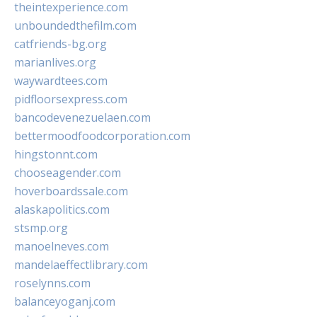
theintexperience.com
unboundedthefilm.com
catfriends-bg.org
marianlives.org
waywardtees.com
pidfloorsexpress.com
bancodevenezuelaen.com
bettermoodfoodcorporation.com
hingstonnt.com
chooseagender.com
hoverboardssale.com
alaskapolitics.com
stsmp.org
manoelneves.com
mandelaeffectlibrary.com
roselynns.com
balanceyoganj.com