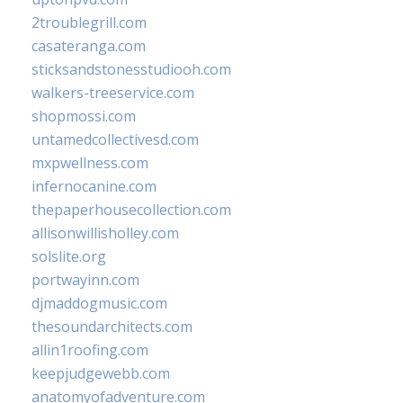
2troublegrill.com
casateranga.com
sticksandstonesstudiooh.com
walkers-treeservice.com
shopmossi.com
untamedcollectivesd.com
mxpwellness.com
infernocanine.com
thepaperhousecollection.com
allisonwillisholley.com
solslite.org
portwayinn.com
djmaddogmusic.com
thesoundarchitects.com
allin1roofing.com
keepjudgewebb.com
anatomyofadventure.com