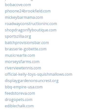
bobacove.com
phoone24brookfield.com
mickeybarmama.com
roadwayconstructioninc.com
shopdragonflyboutique.com
sportszilla.org
batchprovisionsbar.com
brasserie-gobette.com
musicrearte.com
morseysfarms.com
riverviewtennis.com
official-kelly-toys-squishmallows.com
displaygardenonsuncrest.org
bbq-empire-usa.com
feedstoreva.com
drogopets.com
ediblechalk.com