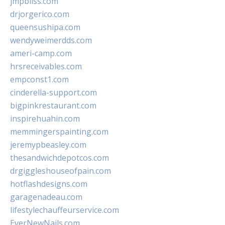
jmpbliss.com
drjorgerico.com
queensushipa.com
wendyweimerdds.com
ameri-camp.com
hrsreceivables.com
empconst1.com
cinderella-support.com
bigpinkrestaurant.com
inspirehuahin.com
memmingerspainting.com
jeremypbeasley.com
thesandwichdepotcos.com
drgiggleshouseofpain.com
hotflashdesigns.com
garagenadeau.com
lifestylechauffeurservice.com
EverNewNails.com