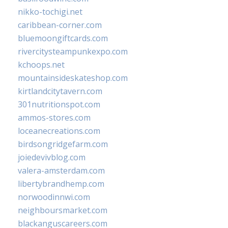
nikko-tochigi.net
caribbean-corner.com
bluemoongiftcards.com
rivercitysteampunkexpo.com
kchoops.net
mountainsideskateshop.com
kirtlandcitytavern.com
301nutritionspot.com
ammos-stores.com
loceanecreations.com
birdsongridgefarm.com
joiedevivblog.com
valera-amsterdam.com
libertybrandhemp.com
norwoodinnwi.com
neighboursmarket.com
blackanguscareers.com