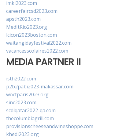
imkl2023.com
careerfaircsd2023.com
apsth2023.com
MedItRio2023.org
lcicon2023boston.com
waitangidayfestival2022.com
vacancesscolaires2022.com
MEDIA PARTNER II
isth2022.com
p2b2pabi2023-makassar.com
wocfparis2023.org
sinc2023.com
scdlqatar2022-qa.com
thecolumbiagrill.com
provisionscheeseandwineshoppe.com
khedi2023.org