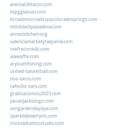
avenue26tacos.com
topgglasses.com
broadmoornailsspacoloradosprings.com
missblackpasadena.com
anneskitchen.org
valenciamarketytaqueria.com
reefrecordsllc.com
alawaffle.com
aryouthfishing.com
united-basketball.com
tios-tacos.com
cafecito-satx.com
graduacionviu2023.com
pecanjackstogo.com
zengardendayspa.com
sparklejewelryinc.com
ironcladtattoostudio.com