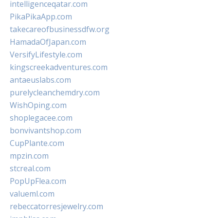
intelligenceqatar.com
PikaPikaApp.com
takecareofbusinessdfw.org
HamadaOfJapan.com
VersifyLifestyle.com
kingscreekadventures.com
antaeuslabs.com
purelycleanchemdry.com
WishOping.com
shoplegacee.com
bonvivantshop.com
CupPlante.com
mpzin.com
stcreal.com
PopUpFlea.com
valueml.com
rebeccatorresjewelry.com