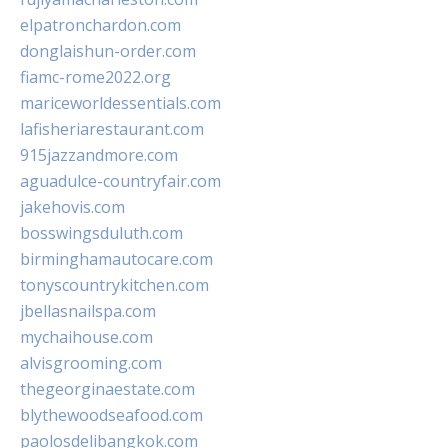
elpatronchardon.com
donglaishun-order.com
fiamc-rome2022.org
mariceworldessentials.com
lafisheriarestaurant.com
915jazzandmore.com
aguadulce-countryfair.com
jakehovis.com
bosswingsduluth.com
birminghamautocare.com
tonyscountrykitchen.com
jbellasnailspa.com
mychaihouse.com
alvisgrooming.com
thegeorginaestate.com
blythewoodseafood.com
paolosdelibangkok.com