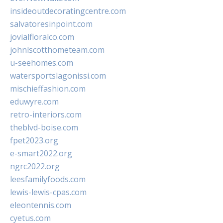
insideoutdecoratingcentre.com
salvatoresinpoint.com
jovialfloralco.com
johnlscotthometeam.com
u-seehomes.com
watersportslagonissi.com
mischieffashion.com
eduwyre.com
retro-interiors.com
theblvd-boise.com
fpet2023.org
e-smart2022.org
ngrc2022.org
leesfamilyfoods.com
lewis-lewis-cpas.com
eleontennis.com
cyetus.com