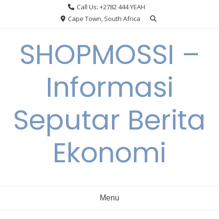
Skip
Call Us: +2782 444 YEAH
to
Cape Town, South Africa
content
SHOPMOSSI –
Informasi
Seputar Berita
Ekonomi
Menu