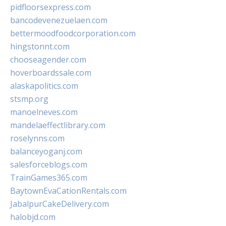
pidfloorsexpress.com
bancodevenezuelaen.com
bettermoodfoodcorporation.com
hingstonnt.com
chooseagender.com
hoverboardssale.com
alaskapolitics.com
stsmp.org
manoelneves.com
mandelaeffectlibrary.com
roselynns.com
balanceyoganj.com
salesforceblogs.com
TrainGames365.com
BaytownEvaCationRentals.com
JabalpurCakeDelivery.com
halobjd.com