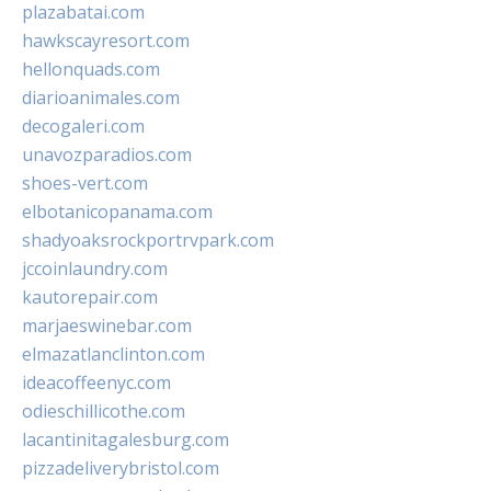
plazabatai.com
hawkscayresort.com
hellonquads.com
diarioanimales.com
decogaleri.com
unavozparadios.com
shoes-vert.com
elbotanicopanama.com
shadyoaksrockportrvpark.com
jccoinlaundry.com
kautorepair.com
marjaeswinebar.com
elmazatlanclinton.com
ideacoffeenyc.com
odieschillicothe.com
lacantinitagalesburg.com
pizzadeliverybristol.com