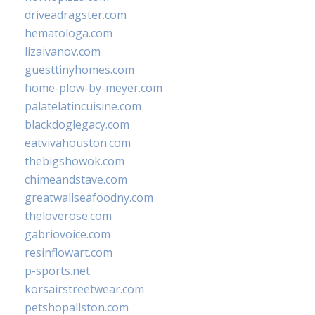
driveadragster.com
hematologa.com
lizaivanov.com
guesttinyhomes.com
home-plow-by-meyer.com
palatelatincuisine.com
blackdoglegacy.com
eatvivahouston.com
thebigshowok.com
chimeandstave.com
greatwallseafoodny.com
theloverose.com
gabriovoice.com
resinflowart.com
p-sports.net
korsairstreetwear.com
petshopallston.com