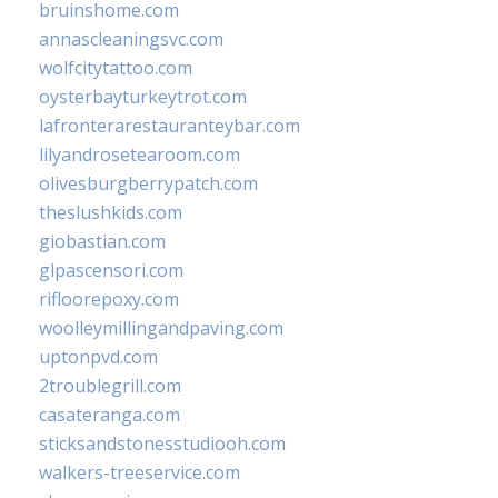
bruinshome.com
annascleaningsvc.com
wolfcitytattoo.com
oysterbayturkeytrot.com
lafronterarestauranteybar.com
lilyandrosetearoom.com
olivesburgberrypatch.com
theslushkids.com
giobastian.com
glpascensori.com
rifloorepoxy.com
woolleymillingandpaving.com
uptonpvd.com
2troublegrill.com
casateranga.com
sticksandstonesstudiooh.com
walkers-treeservice.com