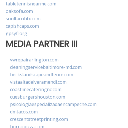
tabletennisnearme.com
oaksofa.com
soultacohtx.com
capishcaps.com
gpsyfl.org
MEDIA PARTNER III
vwrepairarlington.com
cleaningservicebaltimore-md.com
beckslandscapeandfence.com
vistaaltadelveramendi.com
coastlinecateringnc.com
cuesburgershouston.com
psicologiaespecializadaencampeche.com
dmtacos.com
crescentstreetprinting.com
hornopizza.com