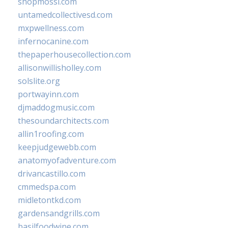
shopmossi.com
untamedcollectivesd.com
mxpwellness.com
infernocanine.com
thepaperhousecollection.com
allisonwillisholley.com
solslite.org
portwayinn.com
djmaddogmusic.com
thesoundarchitects.com
allin1roofing.com
keepjudgewebb.com
anatomyofadventure.com
drivancastillo.com
cmmedspa.com
midletontkd.com
gardensandgrills.com
basilfoodwine.com