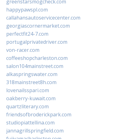
greenstarsmogcheck.com
happypawspl.com
callahansautoservicecenter.com
georgiascornermarket.com
perfectfit24-7.com
portugalprivatedriver.com
von-racer.com
coffeeshopcharleston.com
salon104mainstreet.com
alkaspringswater.com
318mainstreet8h.com
lovenailsspari.com
oakberry-kuwait.com
quartzliterary.com
friendsofbroderickpark.com
studiopiattellina.com
jannagrillspringfield.com
fujiyamacharleston.com