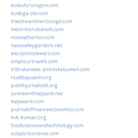
bolesfororegon.com
bodega-ole.com
thestreamlinerlounge.com
mestrinorubanofc.com
novelatherton.com
nassvalleygardens.net
electjohnstewart.com
omptourtravels.com
tribratanews-polreskebumen.com
rsudbayuasih.org
publikjurnalistik.org
juneteenthapparel.net
italywarm.com
journaloffinanceeconomics.com
kvk-kumari.org
foodscienceandtechnology.com
scisportsscience.com