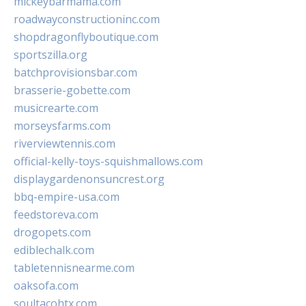
mickeybarmama.com
roadwayconstructioninc.com
shopdragonflyboutique.com
sportszilla.org
batchprovisionsbar.com
brasserie-gobette.com
musicrearte.com
morseysfarms.com
riverviewtennis.com
official-kelly-toys-squishmallows.com
displaygardenonsuncrest.org
bbq-empire-usa.com
feedstoreva.com
drogopets.com
ediblechalk.com
tabletennisnearme.com
oaksofa.com
soultacohtx.com