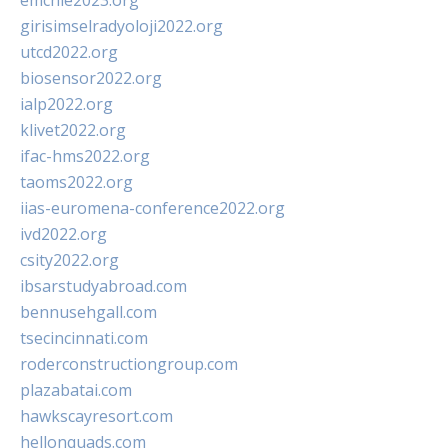
emchie2023.org
girisimselradyoloji2022.org
utcd2022.org
biosensor2022.org
ialp2022.org
klivet2022.org
ifac-hms2022.org
taoms2022.org
iias-euromena-conference2022.org
ivd2022.org
csity2022.org
ibsarstudyabroad.com
bennusehgall.com
tsecincinnati.com
roderconstructiongroup.com
plazabatai.com
hawkscayresort.com
hellonquads.com