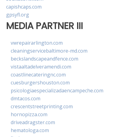
capishcaps.com
gpsyfl.org
MEDIA PARTNER III
vwrepairarlington.com
cleaningservicebaltimore-md.com
beckslandscapeandfence.com
vistaaltadelveramendi.com
coastlinecateringnc.com
cuesburgershouston.com
psicologiaespecializadaencampeche.com
dmtacos.com
crescentstreetprinting.com
hornopizza.com
driveadragster.com
hematologa.com