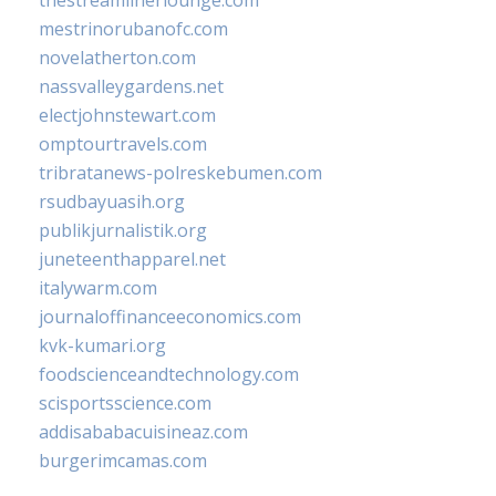
mestrinorubanofc.com
novelatherton.com
nassvalleygardens.net
electjohnstewart.com
omptourtravels.com
tribratanews-polreskebumen.com
rsudbayuasih.org
publikjurnalistik.org
juneteenthapparel.net
italywarm.com
journaloffinanceeconomics.com
kvk-kumari.org
foodscienceandtechnology.com
scisportsscience.com
addisababacuisineaz.com
burgerimcamas.com