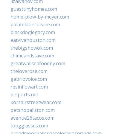
lizaivanov.com
guesttinyhomes.com
home-plow-by-meyer.com
palatelatincuisine.com
blackdoglegacy.com
eatvivahouston.com
thebigshowok.com
chimeandstave.com
greatwallseafoodny.com
theloverose.com
gabriovoice.com
resinflowart.com
p-sports.net
korsairstreetwear.com
petshopallston.com
avenue26tacos.com
topgglasses.com
broadmoornailsspacoloradosprings.com