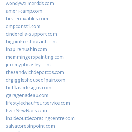
wendyweimerdds.com
ameri-camp.com
hrsreceivables.com
empconst1.com
cinderella-support.com
bigpinkrestaurant.com
inspirehuahin.com
memmingerspainting.com
jeremypbeasley.com
thesandwichdepotcos.com
drgiggleshouseofpain.com
hotflashdesigns.com
garagenadeau.com
lifestylechauffeurservice.com
EverNewNails.com
insideoutdecoratingcentre.com
salvatoresinpoint.com