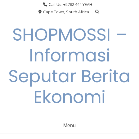
Skip
Call Us: +2782 444 YEAH
to
Cape Town, South Africa
content
SHOPMOSSI –
Informasi
Seputar Berita
Ekonomi
Menu