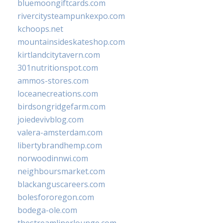
bluemoongiftcards.com
rivercitysteampunkexpo.com
kchoops.net
mountainsideskateshop.com
kirtlandcitytavern.com
301nutritionspot.com
ammos-stores.com
loceanecreations.com
birdsongridgefarm.com
joiedevivblog.com
valera-amsterdam.com
libertybrandhemp.com
norwoodinnwi.com
neighboursmarket.com
blackanguscareers.com
bolesfororegon.com
bodega-ole.com
thestreamlinerlounge.com