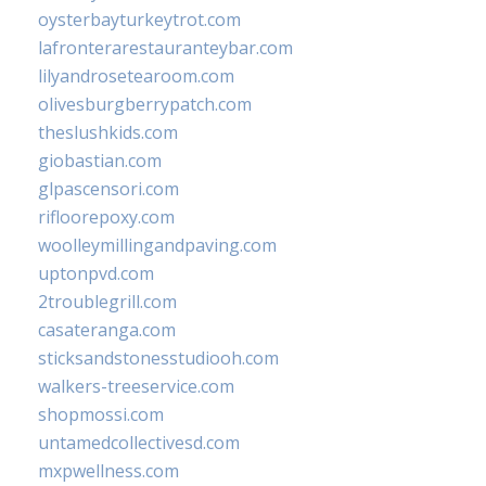
oysterbayturkeytrot.com
lafronterarestauranteybar.com
lilyandrosetearoom.com
olivesburgberrypatch.com
theslushkids.com
giobastian.com
glpascensori.com
rifloorepoxy.com
woolleymillingandpaving.com
uptonpvd.com
2troublegrill.com
casateranga.com
sticksandstonesstudiooh.com
walkers-treeservice.com
shopmossi.com
untamedcollectivesd.com
mxpwellness.com