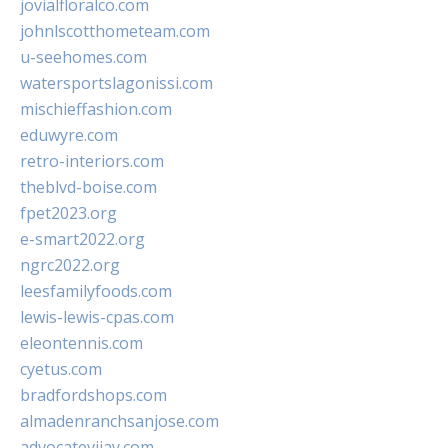
jovialfloralco.com
johnlscotthometeam.com
u-seehomes.com
watersportslagonissi.com
mischieffashion.com
eduwyre.com
retro-interiors.com
theblvd-boise.com
fpet2023.org
e-smart2022.org
ngrc2022.org
leesfamilyfoods.com
lewis-lewis-cpas.com
eleontennis.com
cyetus.com
bradfordshops.com
almadenranchsanjose.com
advocatevijay.com