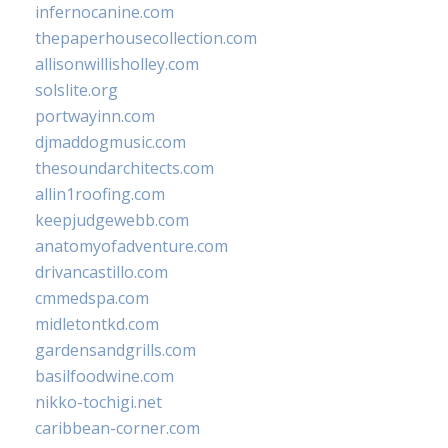
infernocanine.com
thepaperhousecollection.com
allisonwillisholley.com
solslite.org
portwayinn.com
djmaddogmusic.com
thesoundarchitects.com
allin1roofing.com
keepjudgewebb.com
anatomyofadventure.com
drivancastillo.com
cmmedspa.com
midletontkd.com
gardensandgrills.com
basilfoodwine.com
nikko-tochigi.net
caribbean-corner.com