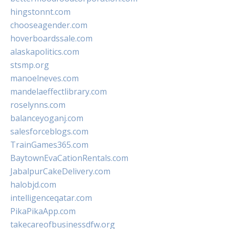
hingstonnt.com
chooseagender.com
hoverboardssale.com
alaskapolitics.com
stsmp.org
manoelneves.com
mandelaeffectlibrary.com
roselynns.com
balanceyoganj.com
salesforceblogs.com
TrainGames365.com
BaytownEvaCationRentals.com
JabalpurCakeDelivery.com
halobjd.com
intelligenceqatar.com
PikaPikaApp.com
takecareofbusinessdfw.org