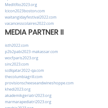
MedItRio2023.org
lcicon2023boston.com
waitangidayfestival2022.com
vacancesscolaires2022.com
MEDIA PARTNER II
isth2022.com
p2b2pabi2023-makassar.com
wocfparis2023.org
sinc2023.com
scdlqatar2022-qa.com
thecolumbiagrill.com
provisionscheeseandwineshoppe.com
khedi2023.org
akademikgeriatri2023.org
marmarapediatri2023.org