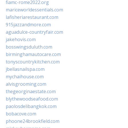
fiamc-rome2022.org
mariceworldessentials.com
lafisheriarestaurant.com
915jazzandmore.com
aguadulce-countryfair.com
jakehovis.com
bosswingsduluth.com
birminghamautocare.com
tonyscountrykitchen.com
jbellasnailspa.com
mychaihouse.com
alvisgrooming.com
thegeorginaestate.com
blythewoodseafood.com
paolosdelibangkok.com
bobacove.com
phoone24brookfield.com