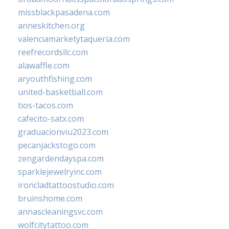
missblackpasadena.com
anneskitchen.org
valenciamarketytaqueria.com
reefrecordsllc.com
alawaffle.com
aryouthfishing.com
united-basketball.com
tios-tacos.com
cafecito-satx.com
graduacionviu2023.com
pecanjackstogo.com
zengardendayspa.com
sparklejewelryinc.com
ironcladtattoostudio.com
bruinshome.com
annascleaningsvc.com
wolfcitytattoo.com