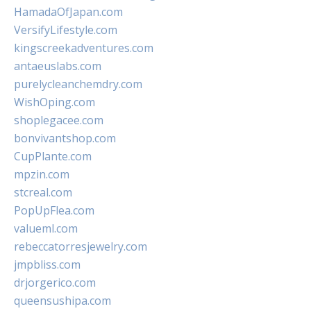
HamadaOfJapan.com
VersifyLifestyle.com
kingscreekadventures.com
antaeuslabs.com
purelycleanchemdry.com
WishOping.com
shoplegacee.com
bonvivantshop.com
CupPlante.com
mpzin.com
stcreal.com
PopUpFlea.com
valueml.com
rebeccatorresjewelry.com
jmpbliss.com
drjorgerico.com
queensushipa.com