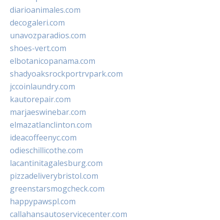
diarioanimales.com
decogaleri.com
unavozparadios.com
shoes-vert.com
elbotanicopanama.com
shadyoaksrockportrvpark.com
jccoinlaundry.com
kautorepair.com
marjaeswinebar.com
elmazatlanclinton.com
ideacoffeenyc.com
odieschillicothe.com
lacantinitagalesburg.com
pizzadeliverybristol.com
greenstarsmogcheck.com
happypawspl.com
callahansautoservicecenter.com