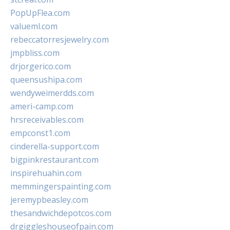
PopUpFlea.com
valueml.com
rebeccatorresjewelry.com
jmpbliss.com
drjorgerico.com
queensushipa.com
wendyweimerdds.com
ameri-camp.com
hrsreceivables.com
empconst1.com
cinderella-support.com
bigpinkrestaurant.com
inspirehuahin.com
memmingerspainting.com
jeremypbeasley.com
thesandwichdepotcos.com
drgiggleshouseofpain.com