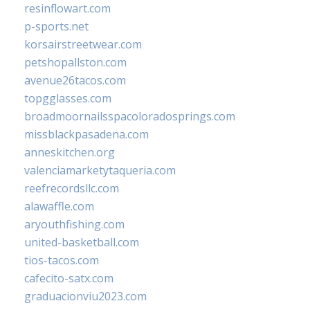
resinflowart.com
p-sports.net
korsairstreetwear.com
petshopallston.com
avenue26tacos.com
topgglasses.com
broadmoornailsspacoloradosprings.com
missblackpasadena.com
anneskitchen.org
valenciamarketytaqueria.com
reefrecordsllc.com
alawaffle.com
aryouthfishing.com
united-basketball.com
tios-tacos.com
cafecito-satx.com
graduacionviu2023.com