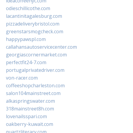
ideacoffeenyc.com
odieschillicothe.com
lacantinitagalesburg.com
pizzadeliverybristol.com
greenstarsmogcheck.com
happypawspl.com
callahansautoservicecenter.com
georgiascornermarket.com
perfectfit24-7.com
portugalprivatedriver.com
von-racer.com
coffeeshopcharleston.com
salon104mainstreet.com
alkaspringswater.com
318mainstreet8h.com
lovenailsspari.com
oakberry-kuwait.com
quartzliterary.com