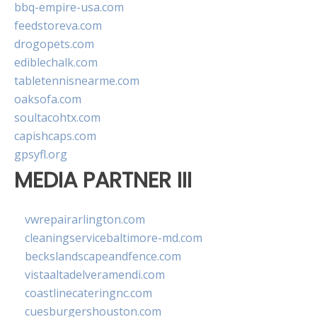
bbq-empire-usa.com
feedstoreva.com
drogopets.com
ediblechalk.com
tabletennisnearme.com
oaksofa.com
soultacohtx.com
capishcaps.com
gpsyfl.org
MEDIA PARTNER III
vwrepairarlington.com
cleaningservicebaltimore-md.com
beckslandscapeandfence.com
vistaaltadelveramendi.com
coastlinecateringnc.com
cuesburgershouston.com