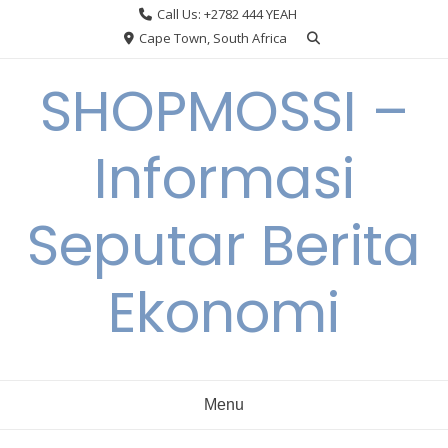
Skip
Call Us: +2782 444 YEAH
to
Cape Town, South Africa
content
SHOPMOSSI –
Informasi
Seputar Berita
Ekonomi
Menu