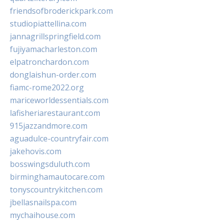
friendsofbroderickpark.com
studiopiattellina.com
jannagrillspringfield.com
fujiyamacharleston.com
elpatronchardon.com
donglaishun-order.com
fiamc-rome2022.org
mariceworldessentials.com
lafisheriarestaurant.com
915jazzandmore.com
aguadulce-countryfair.com
jakehovis.com
bosswingsduluth.com
birminghamautocare.com
tonyscountrykitchen.com
jbellasnailspa.com
mychaihouse.com