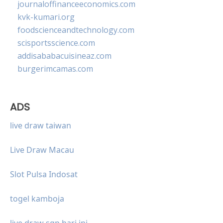
journaloffinanceeconomics.com
kvk-kumari.org
foodscienceandtechnology.com
scisportsscience.com
addisababacuisineaz.com
burgerimcamas.com
ADS
live draw taiwan
Live Draw Macau
Slot Pulsa Indosat
togel kamboja
live draw sgp hari ini