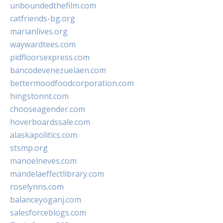
unboundedthefilm.com
catfriends-bg.org
marianlives.org
waywardtees.com
pidfloorsexpress.com
bancodevenezuelaen.com
bettermoodfoodcorporation.com
hingstonnt.com
chooseagender.com
hoverboardssale.com
alaskapolitics.com
stsmp.org
manoelneves.com
mandelaeffectlibrary.com
roselynns.com
balanceyoganj.com
salesforceblogs.com