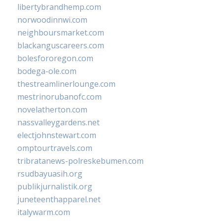
libertybrandhemp.com
norwoodinnwi.com
neighboursmarket.com
blackanguscareers.com
bolesfororegon.com
bodega-ole.com
thestreamlinerlounge.com
mestrinorubanofc.com
novelatherton.com
nassvalleygardens.net
electjohnstewart.com
omptourtravels.com
tribratanews-polreskebumen.com
rsudbayuasih.org
publikjurnalistik.org
juneteenthapparel.net
italywarm.com