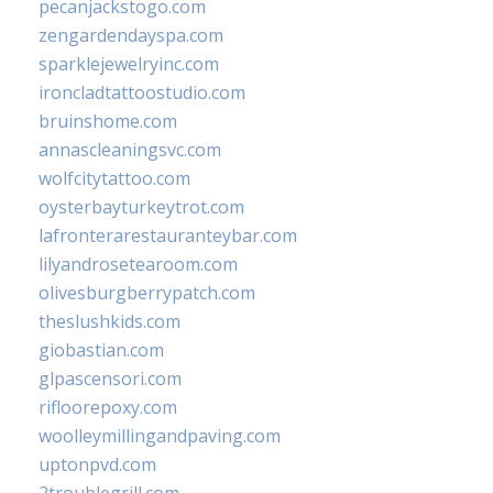
pecanjackstogo.com
zengardendayspa.com
sparklejewelryinc.com
ironcladtattoostudio.com
bruinshome.com
annascleaningsvc.com
wolfcitytattoo.com
oysterbayturkeytrot.com
lafronterarestauranteybar.com
lilyandrosetearoom.com
olivesburgberrypatch.com
theslushkids.com
giobastian.com
glpascensori.com
rifloorepoxy.com
woolleymillingandpaving.com
uptonpvd.com
2troublegrill.com