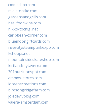
cmmedspa.com
midletontkd.com
gardensandgrills.com
basilfoodwine.com
nikko-tochigi.net
caribbean-corner.com
bluemoongiftcards.com
rivercitysteampunkexpo.com
kchoops.net
mountainsideskateshop.com
kirtlandcitytavern.com
301nutritionspot.com
ammos-stores.com
loceanecreations.com
birdsongridgefarm.com
joiedevivblog.com
valera-amsterdam.com