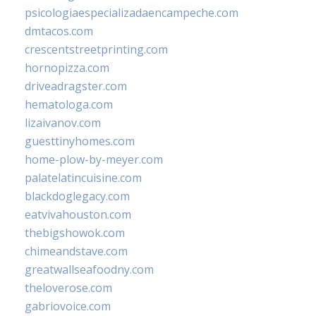
psicologiaespecializadaencampeche.com
dmtacos.com
crescentstreetprinting.com
hornopizza.com
driveadragster.com
hematologa.com
lizaivanov.com
guesttinyhomes.com
home-plow-by-meyer.com
palatelatincuisine.com
blackdoglegacy.com
eatvivahouston.com
thebigshowok.com
chimeandstave.com
greatwallseafoodny.com
theloverose.com
gabriovoice.com