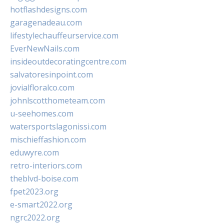
hotflashdesigns.com
garagenadeau.com
lifestylechauffeurservice.com
EverNewNails.com
insideoutdecoratingcentre.com
salvatoresinpoint.com
jovialfloralco.com
johnlscotthometeam.com
u-seehomes.com
watersportslagonissi.com
mischieffashion.com
eduwyre.com
retro-interiors.com
theblvd-boise.com
fpet2023.org
e-smart2022.org
ngrc2022.org