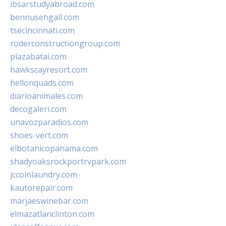
ibsarstudyabroad.com
bennusehgall.com
tsecincinnati.com
roderconstructiongroup.com
plazabatai.com
hawkscayresort.com
hellonquads.com
diarioanimales.com
decogaleri.com
unavozparadios.com
shoes-vert.com
elbotanicopanama.com
shadyoaksrockportrvpark.com
jccoinlaundry.com
kautorepair.com
marjaeswinebar.com
elmazatlanclinton.com