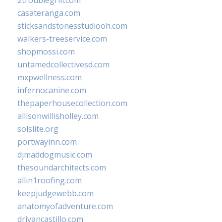
casateranga.com
sticksandstonesstudiooh.com
walkers-treeservice.com
shopmossi.com
untamedcollectivesd.com
mxpwellness.com
infernocanine.com
thepaperhousecollection.com
allisonwillisholley.com
solslite.org
portwayinn.com
djmaddogmusic.com
thesoundarchitects.com
allin1roofing.com
keepjudgewebb.com
anatomyofadventure.com
drivancastillo.com