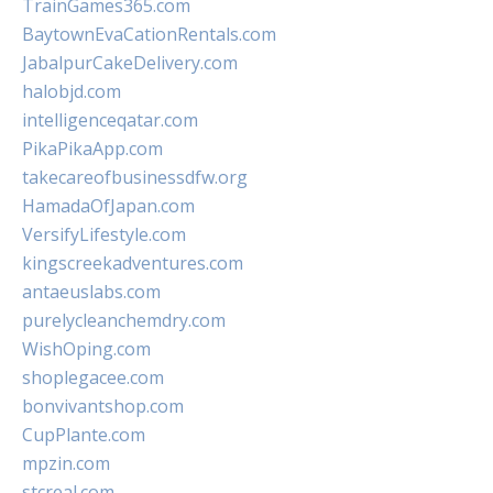
TrainGames365.com
BaytownEvaCationRentals.com
JabalpurCakeDelivery.com
halobjd.com
intelligenceqatar.com
PikaPikaApp.com
takecareofbusinessdfw.org
HamadaOfJapan.com
VersifyLifestyle.com
kingscreekadventures.com
antaeuslabs.com
purelycleanchemdry.com
WishOping.com
shoplegacee.com
bonvivantshop.com
CupPlante.com
mpzin.com
stcreal.com