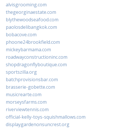
alvisgrooming.com
thegeorginaestate.com
blythewoodseafood.com
paolosdelibangkok.com
bobacove.com
phoone24brookfield.com
mickeybarmama.com
roadwayconstructioninc.com
shopdragonflyboutique.com
sportszilla.org
batchprovisionsbar.com
brasserie-gobette.com
musicrearte.com
morseysfarms.com
riverviewtennis.com
official-kelly-toys-squishmallows.com
displaygardenonsuncrest.org