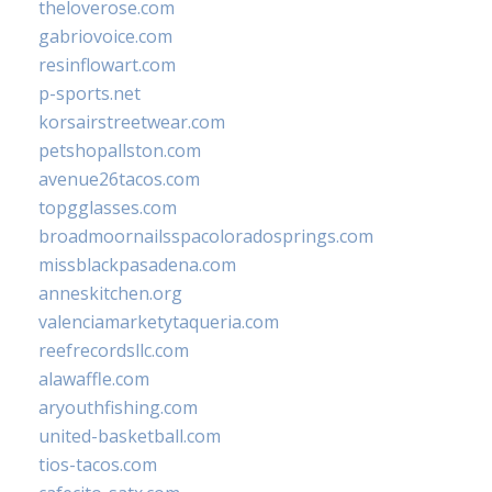
theloverose.com
gabriovoice.com
resinflowart.com
p-sports.net
korsairstreetwear.com
petshopallston.com
avenue26tacos.com
topgglasses.com
broadmoornailsspacoloradosprings.com
missblackpasadena.com
anneskitchen.org
valenciamarketytaqueria.com
reefrecordsllc.com
alawaffle.com
aryouthfishing.com
united-basketball.com
tios-tacos.com