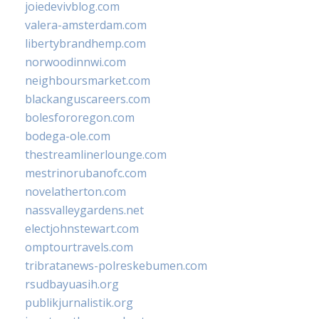
joiedevivblog.com
valera-amsterdam.com
libertybrandhemp.com
norwoodinnwi.com
neighboursmarket.com
blackanguscareers.com
bolesfororegon.com
bodega-ole.com
thestreamlinerlounge.com
mestrinorubanofc.com
novelatherton.com
nassvalleygardens.net
electjohnstewart.com
omptourtravels.com
tribratanews-polreskebumen.com
rsudbayuasih.org
publikjurnalistik.org