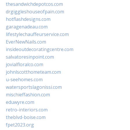
thesandwichdepotcos.com
drgiggleshouseofpain.com
hotflashdesigns.com
garagenadeau.com
lifestylechauffeurservice.com
EverNewNails.com
insideoutdecoratingcentre.com
salvatoresinpoint.com
jovialfloralco.com
johnlscotthometeam.com
u-seehomes.com
watersportslagonissi.com
mischieffashion.com
eduwyre.com
retro-interiors.com
theblvd-boise.com
fpet2023.org