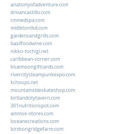
anatomyofadventure.com
drivancastillo.com
cmmedspa.com
midletontkd.com
gardensandgrills.com
basilfoodwine.com
nikko-tochigi.net
caribbean-corner.com
bluemoongiftcards.com
rivercitysteampunkexpo.com
kchoops.net
mountainsideskateshop.com
kirtlandcitytavern.com
301nutritionspot.com
ammos-stores.com
loceanecreations.com
birdsongridgefarm.com