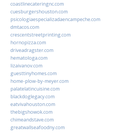
coastlinecateringnc.com
cuesburgershouston.com
psicologiaespecializadaencampeche.com
dmtacos.com
crescentstreetprinting.com
hornopizza.com
driveadragster.com
hematologa.com
lizaivanov.com
guesttinyhomes.com
home-plow-by-meyer.com
palatelatincuisine.com
blackdoglegacy.com
eatvivahouston.com
thebigshowok.com
chimeandstave.com
greatwallseafoodny.com