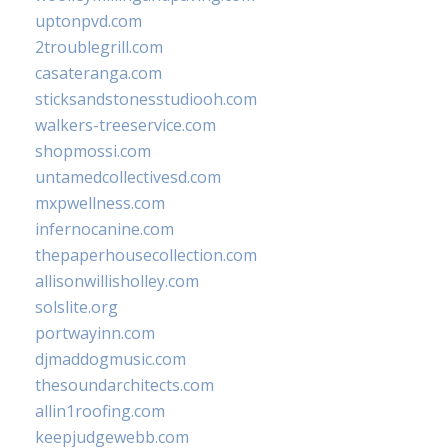
uptonpvd.com
2troublegrill.com
casateranga.com
sticksandstonesstudiooh.com
walkers-treeservice.com
shopmossi.com
untamedcollectivesd.com
mxpwellness.com
infernocanine.com
thepaperhousecollection.com
allisonwillisholley.com
solslite.org
portwayinn.com
djmaddogmusic.com
thesoundarchitects.com
allin1roofing.com
keepjudgewebb.com