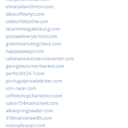
elmazatlanclinton.com
ideacoffeenyc.com
odieschillicothe.com
lacantinitagalesburg.com
pizzadeliverybristol.com
greenstarsmogcheck.com
happypawspl.com
callahansautoservicecenter.com
georgiascornermarket.com
perfectfit24-7.com
portugalprivatedriver.com
von-racer.com
coffeeshopcharleston.com
salon104mainstreet.com
alkaspringswater.com
318mainstreet8h.com
lovenailsspari.com