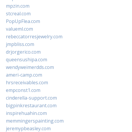
mpzin.com
stcreal.com
PopUpFlea.com
valueml.com
rebeccatorresjewelry.com
jmpbliss.com
drjorgerico.com
queensushipa.com
wendyweimerdds.com
ameri-camp.com
hrsreceivables.com
empconst1.com
cinderella-support.com
bigpinkrestaurant.com
inspirehuahin.com
memmingerspainting.com
jeremypbeasley.com