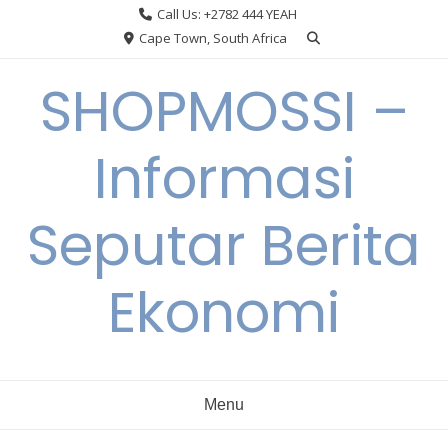
Skip
Call Us: +2782 444 YEAH
to
Cape Town, South Africa
content
SHOPMOSSI –
Informasi
Seputar Berita
Ekonomi
Menu