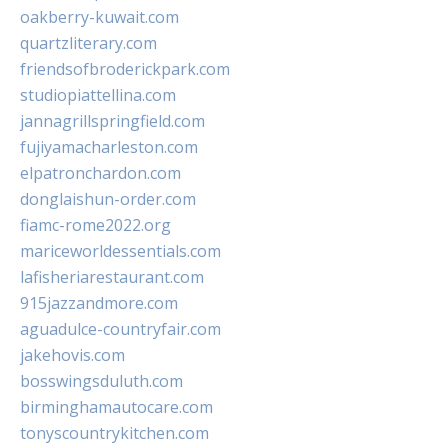
oakberry-kuwait.com
quartzliterary.com
friendsofbroderickpark.com
studiopiattellina.com
jannagrillspringfield.com
fujiyamacharleston.com
elpatronchardon.com
donglaishun-order.com
fiamc-rome2022.org
mariceworldessentials.com
lafisheriarestaurant.com
915jazzandmore.com
aguadulce-countryfair.com
jakehovis.com
bosswingsduluth.com
birminghamautocare.com
tonyscountrykitchen.com