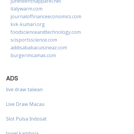
juneteenthapparel.net
italywarm.com
journaloffinanceeconomics.com
kvk-kumari.org
foodscienceandtechnology.com
scisportsscience.com
addisababacuisineaz.com
burgerimcamas.com
ADS
live draw taiwan
Live Draw Macau
Slot Pulsa Indosat
togel kamboja