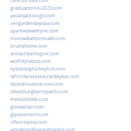
cafecito-satx.com
graduacionviu2023.com
pecanjackstogo.com
zengardendayspa.com
sparklejewelryinc.com
ironcladtattoostudio.com
bruinshome.com
annascleaningsvc.com
wolfcitytattoo.com
oysterbayturkeytrot.com
lafronterarestauranteybar.com
lilyandrosetearoom.com
olivesburgberrypatch.com
theslushkids.com
giobastian.com
glpascensori.com
rifloorepoxy.com
woolleymillingandpaving.com