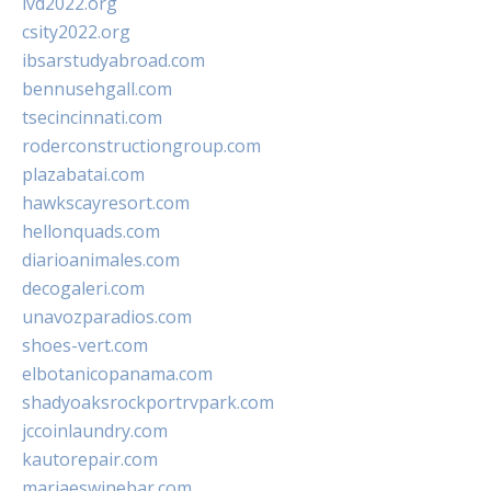
ivd2022.org
csity2022.org
ibsarstudyabroad.com
bennusehgall.com
tsecincinnati.com
roderconstructiongroup.com
plazabatai.com
hawkscayresort.com
hellonquads.com
diarioanimales.com
decogaleri.com
unavozparadios.com
shoes-vert.com
elbotanicopanama.com
shadyoaksrockportrvpark.com
jccoinlaundry.com
kautorepair.com
marjaeswinebar.com