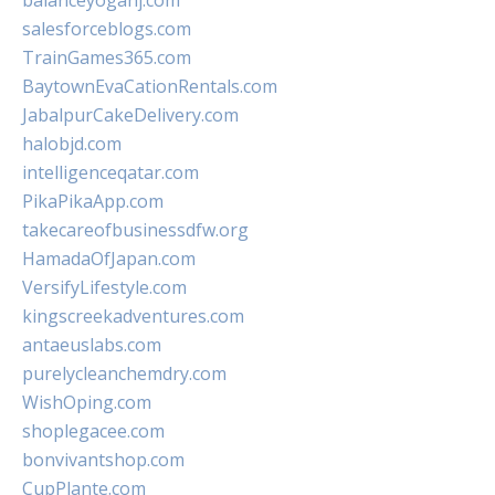
balanceyoganj.com
salesforceblogs.com
TrainGames365.com
BaytownEvaCationRentals.com
JabalpurCakeDelivery.com
halobjd.com
intelligenceqatar.com
PikaPikaApp.com
takecareofbusinessdfw.org
HamadaOfJapan.com
VersifyLifestyle.com
kingscreekadventures.com
antaeuslabs.com
purelycleanchemdry.com
WishOping.com
shoplegacee.com
bonvivantshop.com
CupPlante.com