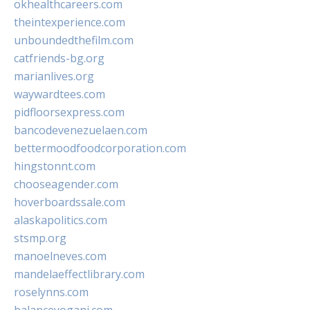
okhealthcareers.com
theintexperience.com
unboundedthefilm.com
catfriends-bg.org
marianlives.org
waywardtees.com
pidfloorsexpress.com
bancodevenezuelaen.com
bettermoodfoodcorporation.com
hingstonnt.com
chooseagender.com
hoverboardssale.com
alaskapolitics.com
stsmp.org
manoelneves.com
mandelaeffectlibrary.com
roselynns.com