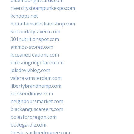
bluemoongiftcards.com
rivercitysteampunkexpo.com
kchoops.net
mountainsideskateshop.com
kirtlandcitytavern.com
301nutritionspot.com
ammos-stores.com
loceanecreations.com
birdsongridgefarm.com
joiedevivblog.com
valera-amsterdam.com
libertybrandhemp.com
norwoodinnwi.com
neighboursmarket.com
blackanguscareers.com
bolesfororegon.com
bodega-ole.com
thestreamlinerlounge.com