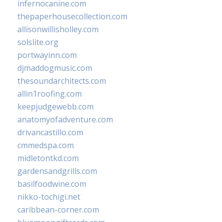
infernocanine.com
thepaperhousecollection.com
allisonwillisholley.com
solslite.org
portwayinn.com
djmaddogmusic.com
thesoundarchitects.com
allin1roofing.com
keepjudgewebb.com
anatomyofadventure.com
drivancastillo.com
cmmedspa.com
midletontkd.com
gardensandgrills.com
basilfoodwine.com
nikko-tochigi.net
caribbean-corner.com