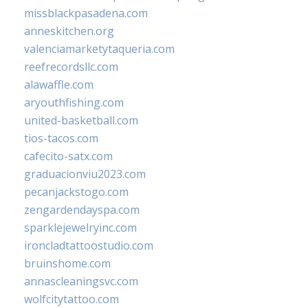
missblackpasadena.com
anneskitchen.org
valenciamarketytaqueria.com
reefrecordsllc.com
alawaffle.com
aryouthfishing.com
united-basketball.com
tios-tacos.com
cafecito-satx.com
graduacionviu2023.com
pecanjackstogo.com
zengardendayspa.com
sparklejewelryinc.com
ironcladtattoostudio.com
bruinshome.com
annascleaningsvc.com
wolfcitytattoo.com