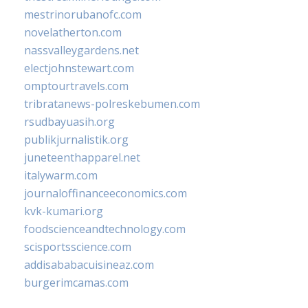
mestrinorubanofc.com
novelatherton.com
nassvalleygardens.net
electjohnstewart.com
omptourtravels.com
tribratanews-polreskebumen.com
rsudbayuasih.org
publikjurnalistik.org
juneteenthapparel.net
italywarm.com
journaloffinanceeconomics.com
kvk-kumari.org
foodscienceandtechnology.com
scisportsscience.com
addisababacuisineaz.com
burgerimcamas.com