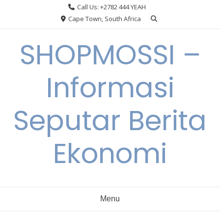
Skip
Call Us: +2782 444 YEAH
to
Cape Town, South Africa
content
SHOPMOSSI –
Informasi
Seputar Berita
Ekonomi
Menu