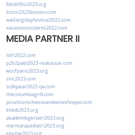
MedItRio2023.org
lcicon2023boston.com
waitangidayfestival2022.com
vacancesscolaires2022.com
MEDIA PARTNER II
isth2022.com
p2b2pabi2023-makassar.com
wocfparis2023.org
sinc2023.com
scdlqatar2022-qa.com
thecolumbiagrill.com
provisionscheeseandwineshoppe.com
khedi2023.org
akademikgeriatri2023.org
marmarapediatri2023.org
emchie2023.org