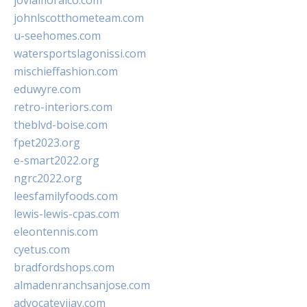
jovialfloralco.com
johnlscotthometeam.com
u-seehomes.com
watersportslagonissi.com
mischieffashion.com
eduwyre.com
retro-interiors.com
theblvd-boise.com
fpet2023.org
e-smart2022.org
ngrc2022.org
leesfamilyfoods.com
lewis-lewis-cpas.com
eleontennis.com
cyetus.com
bradfordshops.com
almadenranchsanjose.com
advocatevijay.com