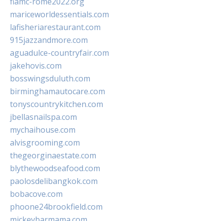
fiamc-rome2022.org
mariceworldessentials.com
lafisheriarestaurant.com
915jazzandmore.com
aguadulce-countryfair.com
jakehovis.com
bosswingsduluth.com
birminghamautocare.com
tonyscountrykitchen.com
jbellasnailspa.com
mychaihouse.com
alvisgrooming.com
thegeorginaestate.com
blythewoodseafood.com
paolosdelibangkok.com
bobacove.com
phoone24brookfield.com
mickeybarmama.com