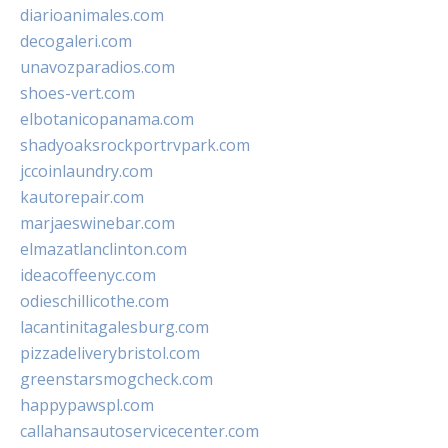
diarioanimales.com
decogaleri.com
unavozparadios.com
shoes-vert.com
elbotanicopanama.com
shadyoaksrockportrvpark.com
jccoinlaundry.com
kautorepair.com
marjaeswinebar.com
elmazatlanclinton.com
ideacoffeenyc.com
odieschillicothe.com
lacantinitagalesburg.com
pizzadeliverybristol.com
greenstarsmogcheck.com
happypawspl.com
callahansautoservicecenter.com