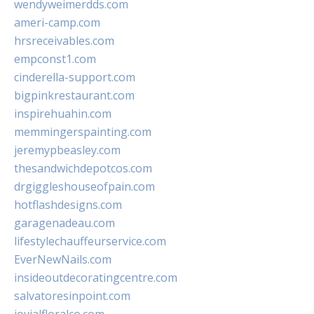
wendyweimerdds.com
ameri-camp.com
hrsreceivables.com
empconst1.com
cinderella-support.com
bigpinkrestaurant.com
inspirehuahin.com
memmingerspainting.com
jeremypbeasley.com
thesandwichdepotcos.com
drgiggleshouseofpain.com
hotflashdesigns.com
garagenadeau.com
lifestylechauffeurservice.com
EverNewNails.com
insideoutdecoratingcentre.com
salvatoresinpoint.com