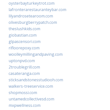
oysterbayturkeytrot.com
lafronterarestauranteybar.com
lilyandrosetearoom.com
olivesburgberrypatch.com
theslushkids.com
giobastian.com
glpascensori.com
rifloorepoxy.com
woolleymillingandpaving.com
uptonpvd.com
2troublegrill.com
casateranga.com
sticksandstonesstudiooh.com
walkers-treeservice.com
shopmossi.com
untamedcollectivesd.com
mxpwellness.com