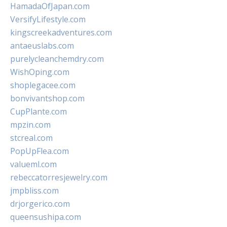
HamadaOfJapan.com
VersifyLifestyle.com
kingscreekadventures.com
antaeuslabs.com
purelycleanchemdry.com
WishOping.com
shoplegacee.com
bonvivantshop.com
CupPlante.com
mpzin.com
stcreal.com
PopUpFlea.com
valueml.com
rebeccatorresjewelry.com
jmpbliss.com
drjorgerico.com
queensushipa.com