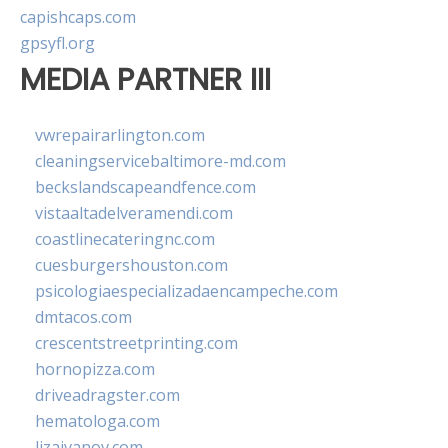
capishcaps.com
gpsyfl.org
MEDIA PARTNER III
vwrepairarlington.com
cleaningservicebaltimore-md.com
beckslandscapeandfence.com
vistaaltadelveramendi.com
coastlinecateringnc.com
cuesburgershouston.com
psicologiaespecializadaencampeche.com
dmtacos.com
crescentstreetprinting.com
hornopizza.com
driveadragster.com
hematologa.com
lizaivanov.com