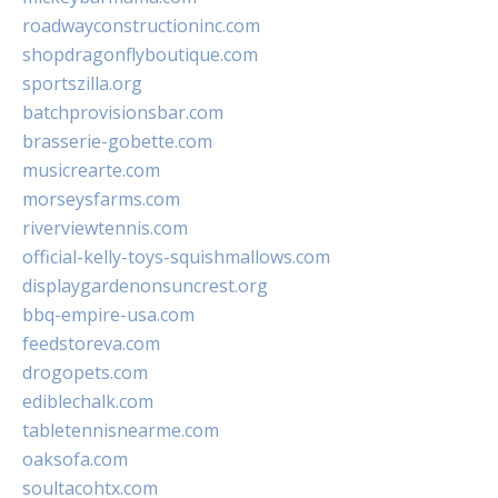
roadwayconstructioninc.com
shopdragonflyboutique.com
sportszilla.org
batchprovisionsbar.com
brasserie-gobette.com
musicrearte.com
morseysfarms.com
riverviewtennis.com
official-kelly-toys-squishmallows.com
displaygardenonsuncrest.org
bbq-empire-usa.com
feedstoreva.com
drogopets.com
ediblechalk.com
tabletennisnearme.com
oaksofa.com
soultacohtx.com