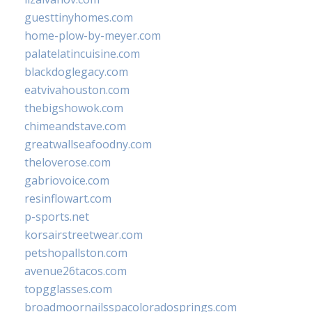
guesttinyhomes.com
home-plow-by-meyer.com
palatelatincuisine.com
blackdoglegacy.com
eatvivahouston.com
thebigshowok.com
chimeandstave.com
greatwallseafoodny.com
theloverose.com
gabriovoice.com
resinflowart.com
p-sports.net
korsairstreetwear.com
petshopallston.com
avenue26tacos.com
topgglasses.com
broadmoornailsspacoloradosprings.com