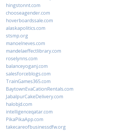
hingstonnt.com
chooseagender.com
hoverboardssale.com
alaskapolitics.com
stsmp.org
manoelneves.com
mandelaeffectlibrary.com
roselynns.com
balanceyoganj.com
salesforceblogs.com
TrainGames365.com
BaytownEvaCationRentals.com
JabalpurCakeDelivery.com
halobjd.com
intelligenceqatar.com
PikaPikaApp.com
takecareofbusinessdfw.org