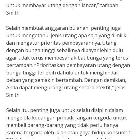
untuk membayar utang dengan lancar,” tambah
Smith.
Selain membuat anggaran bulanan, penting juga
untuk mengetahui jenis utang apa saja yang dimiliki
dan mengatur prioritas pembayarannya. Utang
dengan bunga tinggi sebaiknya dibayar lebih dulu
agar tidak terus membesar akibat bunga yang terus
bertambah. “Prioritaskan pembayaran utang dengan
bunga tinggi terlebih dahulu untuk menghindari
beban yang semakin bertambah. Dengan demikian,
Anda dapat mengurangi utang secara efektif,” jelas
Smith.
Selain itu, penting juga untuk selalu disiplin dalam
mengelola keuangan pribadi. Jangan tergoda untuk
membeli barang-barang yang tidak perlu hanya
karena tergoda oleh iklan atau gaya hidup konsumtif.