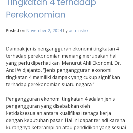
Tingkatan 4 terhadap
Perekonomian
Posted on
November 2, 2024
by
adminsho
Dampak jenis pengangguran ekonomi tingkatan 4
terhadap perekonomian memang merupakan hal
yang perlu diperhatikan. Menurut Ahli Ekonomi, Dr.
Andi Widjajanto, “Jenis pengangguran ekonomi
tingkatan 4 memiliki dampak yang cukup signifikan
terhadap perekonomian suatu negara.”
Pengangguran ekonomi tingkatan 4 adalah jenis
pengangguran yang disebabkan oleh
ketidaksesuaian antara kualifikasi tenaga kerja
dengan kebutuhan pasar. Hal ini dapat terjadi karena
kurangnya keterampilan atau pendidikan yang sesuai