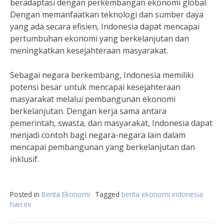
beradaptasi dengan perkembangan ekonomi global.
Dengan memanfaatkan teknologi dan sumber daya
yang ada secara efisien, Indonesia dapat mencapai
pertumbuhan ekonomi yang berkelanjutan dan
meningkatkan kesejahteraan masyarakat.
Sebagai negara berkembang, Indonesia memiliki
potensi besar untuk mencapai kesejahteraan
masyarakat melalui pembangunan ekonomi
berkelanjutan. Dengan kerja sama antara
pemerintah, swasta, dan masyarakat, Indonesia dapat
menjadi contoh bagi negara-negara lain dalam
mencapai pembangunan yang berkelanjutan dan
inklusif.
Posted in
Berita Ekonomi
Tagged
berita ekonomi indonesia
hari ini