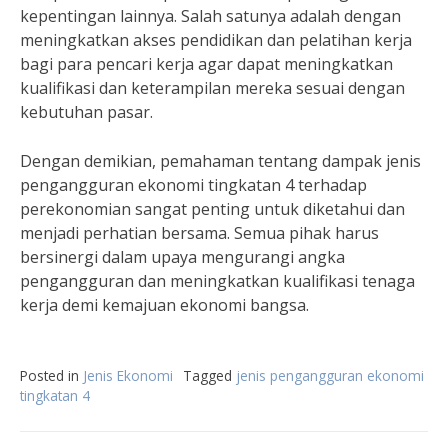
kepentingan lainnya. Salah satunya adalah dengan
meningkatkan akses pendidikan dan pelatihan kerja
bagi para pencari kerja agar dapat meningkatkan
kualifikasi dan keterampilan mereka sesuai dengan
kebutuhan pasar.
Dengan demikian, pemahaman tentang dampak jenis
pengangguran ekonomi tingkatan 4 terhadap
perekonomian sangat penting untuk diketahui dan
menjadi perhatian bersama. Semua pihak harus
bersinergi dalam upaya mengurangi angka
pengangguran dan meningkatkan kualifikasi tenaga
kerja demi kemajuan ekonomi bangsa.
Posted in
Jenis Ekonomi
Tagged
jenis pengangguran ekonomi
tingkatan 4