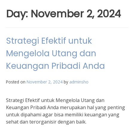
Day:
November 2, 2024
Strategi Efektif untuk
Mengelola Utang dan
Keuangan Pribadi Anda
Posted on
November 2, 2024
by
adminsho
Strategi Efektif untuk Mengelola Utang dan
Keuangan Pribadi Anda merupakan hal yang penting
untuk dipahami agar bisa memiliki keuangan yang
sehat dan terorganisir dengan baik.