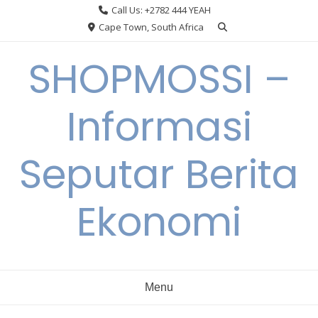
Skip
Call Us: +2782 444 YEAH
to
Cape Town, South Africa
content
SHOPMOSSI –
Informasi
Seputar Berita
Ekonomi
Menu