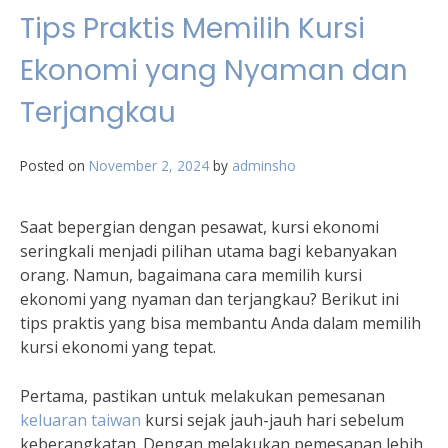
Tips Praktis Memilih Kursi
Ekonomi yang Nyaman dan
Terjangkau
Posted on
November 2, 2024
by
adminsho
Saat bepergian dengan pesawat, kursi ekonomi
seringkali menjadi pilihan utama bagi kebanyakan
orang. Namun, bagaimana cara memilih kursi
ekonomi yang nyaman dan terjangkau? Berikut ini
tips praktis yang bisa membantu Anda dalam memilih
kursi ekonomi yang tepat.
Pertama, pastikan untuk melakukan pemesanan
keluaran taiwan
kursi sejak jauh-jauh hari sebelum
keberangkatan. Dengan melakukan pemesanan lebih