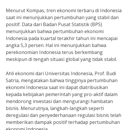
Menurut Kompas, tren ekonomi terbaru di Indonesia
saat ini menunjukkan pertumbuhan yang stabil dan
positif. Data dari Badan Pusat Statistik (BPS)
menunjukkan bahwa pertumbuhan ekonomi
Indonesia pada kuartal terakhir tahun ini mencapai
angka 5,3 persen. Hal ini menunjukkan bahwa
perekonomian Indonesia terus berkembang
meskipun di tengah situasi global yang tidak stabil.
Ahli ekonomi dari Universitas Indonesia, Prof. Budi
Satria, mengatakan bahwa tingginya pertumbuhan
ekonomi Indonesia saat ini dapat diatribusikan
kepada kebijakan pemerintah yang pro-aktif dalam
mendorong investasi dan mengurangi hambatan
bisnis. Menurutnya, langkah-langkah seperti
deregulasi dan penyederhanaan regulasi bisnis telah
memberikan dampak positif terhadap pertumbuhan
ekonomi Indonesia.