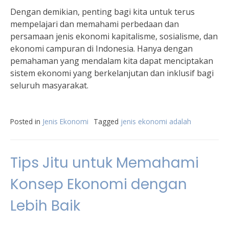
Dengan demikian, penting bagi kita untuk terus
mempelajari dan memahami perbedaan dan
persamaan jenis ekonomi kapitalisme, sosialisme, dan
ekonomi campuran di Indonesia. Hanya dengan
pemahaman yang mendalam kita dapat menciptakan
sistem ekonomi yang berkelanjutan dan inklusif bagi
seluruh masyarakat.
Posted in
Jenis Ekonomi
Tagged
jenis ekonomi adalah
Tips Jitu untuk Memahami
Konsep Ekonomi dengan
Lebih Baik