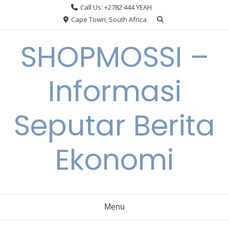
Skip
Call Us: +2782 444 YEAH
to
Cape Town, South Africa
content
SHOPMOSSI –
Informasi
Seputar Berita
Ekonomi
Menu