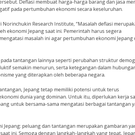
ersebut. Deflasi membuat harga-harga barang dan jasa men
gatif pada pertumbuhan ekonomi secara keseluruhan.
Norinchukin Research Institute, “Masalah deflasi merupa
leh ekonomi Jepang saat ini. Pemerintah harus segera
mengatasi masalah ini agar pertumbuhan ekonomi Jepang 
n pada tantangan lainnya seperti perubahan struktur demog
uktif semakin menurun, serta ketegangan dalam hubunga
onisme yang diterapkan oleh beberapa negara.
tangan, Jepang tetap memiliki potensi untuk terus
konomi dunia yang dominan. Untuk itu, diperlukan kerja s
epang untuk bersama-sama mengatasi berbagai tantangan 
omi Jepang: peluang dan tantangan merupakan gambaran ya
 saat ini. Semoga dengan langkah-langkah yang tepat, Jepa