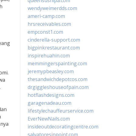
queensushipa.com
ah
wendyweimerdds.com
ameri-camp.com
hrsreceivables.com
empconst1.com
cinderella-support.com
yang
bigpinkrestaurant.com
inspirehuahin.com
memmingerspainting.com
jeremypbeasley.com
omi.
thesandwichdepotcos.com
swa
.
drgiggleshouseofpain.com
hotflashdesigns.com
garagenadeau.com
dan
lifestylechauffeurservice.com
h
EverNewNails.com
anya
insideoutdecoratingcentre.com
salvatoresinpoint.com