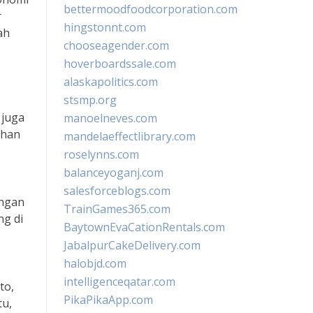
bettermoodfoodcorporation.com
r
hingstonnt.com
ah
chooseagender.com
hoverboardssale.com
alaskapolitics.com
stsmp.org
 juga
manoelneves.com
uhan
mandelaeffectlibrary.com
roselynns.com
balanceyoganj.com
salesforceblogs.com
ingan
TrainGames365.com
ng di
BaytownEvaCationRentals.com
JabalpurCakeDelivery.com
halobjd.com
intelligenceqatar.com
to,
PikaPikaApp.com
tu,