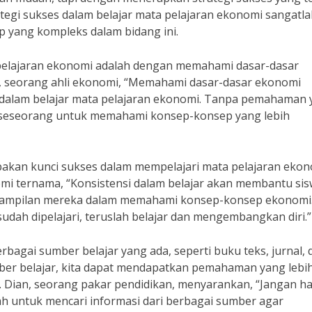
ategi sukses dalam belajar mata pelajaran ekonomi sangatl
yang kompleks dalam bidang ini.
a pelajaran ekonomi adalah dengan memahami dasar-dasar
ah, seorang ahli ekonomi, “Memahami dasar-dasar ekonomi
 dalam belajar mata pelajaran ekonomi. Tanpa pemahaman 
gi seseorang untuk memahami konsep-konsep yang lebih
rupakan kunci sukses dalam mempelajari mata pelajaran ekon
i ternama, “Konsistensi dalam belajar akan membantu si
rampilan mereka dalam memahami konsep-konsep ekonomi
dah dipelajari, teruslah belajar dan mengembangkan diri.”
bagai sumber belajar yang ada, seperti buku teks, jurnal, 
er belajar, kita dapat mendapatkan pemahaman yang lebi
 Dian, seorang pakar pendidikan, menyarankan, “Jangan h
ah untuk mencari informasi dari berbagai sumber agar