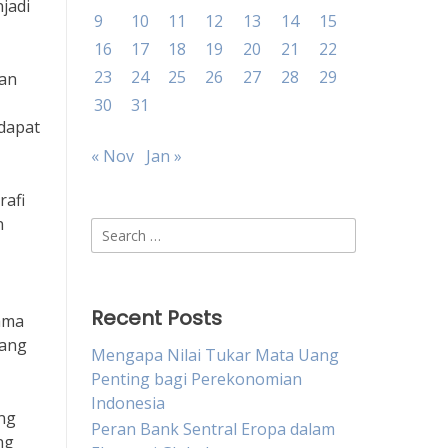
jadi
9
10
11
12
13
14
15
16
17
18
19
20
21
22
23
24
25
26
27
28
29
kan
30
31
dapat
« Nov
Jan »
rafi
n
Search
for:
Recent Posts
ama
yang
Mengapa Nilai Tukar Mata Uang
Penting bagi Perekonomian
Indonesia
ng
Peran Bank Sentral Eropa dalam
ng