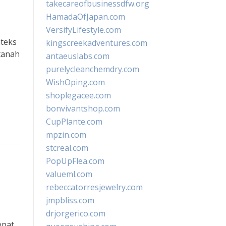
takecareofbusinessdfw.org
HamadaOfJapan.com
VersifyLifestyle.com
teks
kingscreekadventures.com
tanah
antaeuslabs.com
purelycleanchemdry.com
WishOping.com
shoplegacee.com
bonvivantshop.com
CupPlante.com
mpzin.com
stcreal.com
PopUpFlea.com
valueml.com
rebeccatorresjewelry.com
jmpbliss.com
drjorgerico.com
pat,