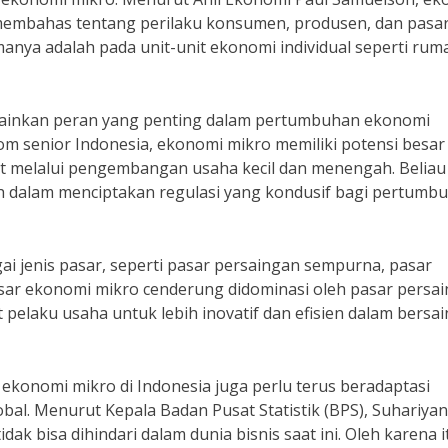
embahas tentang perilaku konsumen, produsen, dan pasa
amanya adalah pada unit-unit ekonomi individual seperti rum
ainkan peran yang penting dalam pertumbuhan ekonomi
om senior Indonesia, ekonomi mikro memiliki potensi besar
 melalui pengembangan usaha kecil dan menengah. Beliau
dalam menciptakan regulasi yang kondusif bagi pertumb
i jenis pasar, seperti pasar persaingan sempurna, pasar
pasar ekonomi mikro cenderung didominasi oleh pasar persa
 pelaku usaha untuk lebih inovatif dan efisien dalam bersai
konomi mikro di Indonesia juga perlu terus beradaptasi
al. Menurut Kepala Badan Pusat Statistik (BPS), Suhariyan
dak bisa dihindari dalam dunia bisnis saat ini. Oleh karena i