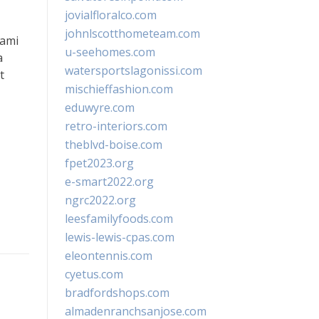
jovialfloralco.com
johnlscotthometeam.com
hami
u-seehomes.com
a
watersportslagonissi.com
t
mischieffashion.com
eduwyre.com
retro-interiors.com
theblvd-boise.com
fpet2023.org
e-smart2022.org
ngrc2022.org
leesfamilyfoods.com
lewis-lewis-cpas.com
eleontennis.com
cyetus.com
bradfordshops.com
almadenranchsanjose.com