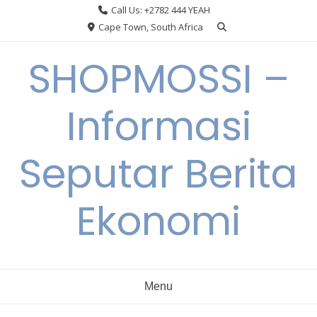
Skip
Call Us: +2782 444 YEAH
to
Cape Town, South Africa
content
SHOPMOSSI –
Informasi
Seputar Berita
Ekonomi
Menu