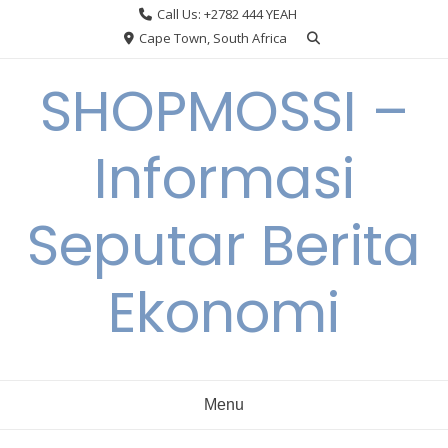
Skip
Call Us: +2782 444 YEAH
to
Cape Town, South Africa
content
SHOPMOSSI –
Informasi
Seputar Berita
Ekonomi
Menu