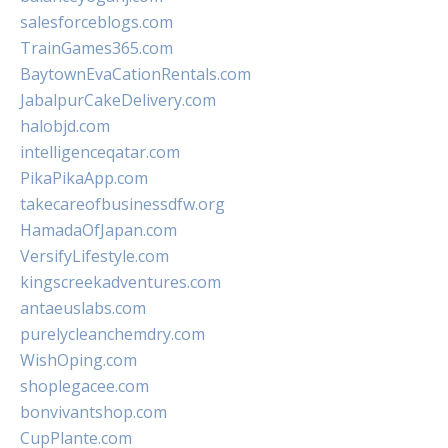
salesforceblogs.com
TrainGames365.com
BaytownEvaCationRentals.com
JabalpurCakeDelivery.com
halobjd.com
intelligenceqatar.com
PikaPikaApp.com
takecareofbusinessdfw.org
HamadaOfJapan.com
VersifyLifestyle.com
kingscreekadventures.com
antaeuslabs.com
purelycleanchemdry.com
WishOping.com
shoplegacee.com
bonvivantshop.com
CupPlante.com