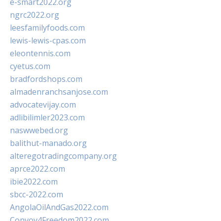
e-smart2022.org
ngrc2022.org
leesfamilyfoods.com
lewis-lewis-cpas.com
eleontennis.com
cyetus.com
bradfordshops.com
almadenranchsanjose.com
advocatevijay.com
adlibilimler2023.com
naswwebed.org
balithut-manado.org
alteregotradingcompany.org
aprce2022.com
ibie2022.com
sbcc-2022.com
AngolaOilAndGas2022.com
Convoy4Freedom2022.com