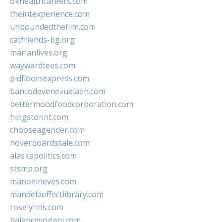
okhealthcareers.com
theintexperience.com
unboundedthefilm.com
catfriends-bg.org
marianlives.org
waywardtees.com
pidfloorsexpress.com
bancodevenezuelaen.com
bettermoodfoodcorporation.com
hingstonnt.com
chooseagender.com
hoverboardssale.com
alaskapolitics.com
stsmp.org
manoelneves.com
mandelaeffectlibrary.com
roselynns.com
balanceyoganj.com