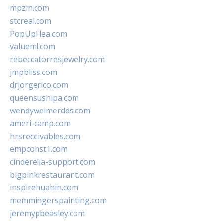
mpzin.com
stcreal.com
PopUpFlea.com
valueml.com
rebeccatorresjewelry.com
jmpbliss.com
drjorgerico.com
queensushipa.com
wendyweimerdds.com
ameri-camp.com
hrsreceivables.com
empconst1.com
cinderella-support.com
bigpinkrestaurant.com
inspirehuahin.com
memmingerspainting.com
jeremypbeasley.com