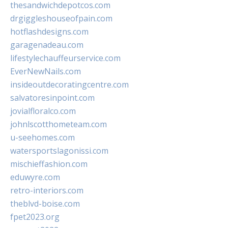
thesandwichdepotcos.com
drgiggleshouseofpain.com
hotflashdesigns.com
garagenadeau.com
lifestylechauffeurservice.com
EverNewNails.com
insideoutdecoratingcentre.com
salvatoresinpoint.com
jovialfloralco.com
johnlscotthometeam.com
u-seehomes.com
watersportslagonissi.com
mischieffashion.com
eduwyre.com
retro-interiors.com
theblvd-boise.com
fpet2023.org