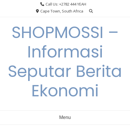
Skip
Call Us: +2782 444 YEAH
to
Cape Town, South Africa
content
SHOPMOSSI –
Informasi
Seputar Berita
Ekonomi
Menu